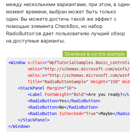
между несколькими вариантами, при этом, в один
момент времени, выбран может быть только
один. Вы можете достичь такой же эффект с
помощью элемента CheckBox, но набор
RadioButton'ов дает пользователю лучший обзор
на доступные варианты.
Download & run this example
<
Window
x:Class
=
"WpfTutorialSamples.Basic_controls.R
xmlns
=
"http://schemas.microsoft.com/winfx/20
xmlns:x
=
"http://schemas.microsoft.com/winfx/
Title
=
"RadioButtonSample"
Height
=
"150"
Width
<
StackPanel
Margin
=
"10"
>
<
Label
FontWeight
=
"Bold"
>
Are you ready?
</
Lab
<
RadioButton
>
Yes
</
RadioButton
>
<
RadioButton
>
No
</
RadioButton
>
<
RadioButton
IsChecked
=
"True"
>
Maybe
</
RadioBu
</
StackPanel
>
</
Window
>