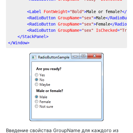
<
Label
FontWeight
=
"Bold"
>
Male or female?
</
La
<
RadioButton
GroupName
=
"sex"
>
Male
</
RadioButt
<
RadioButton
GroupName
=
"sex"
>
Female
</
RadioBu
<
RadioButton
GroupName
=
"sex"
IsChecked
=
"True
</
StackPanel
>
</
Window
>
Введение свойства GroupName для каждого из