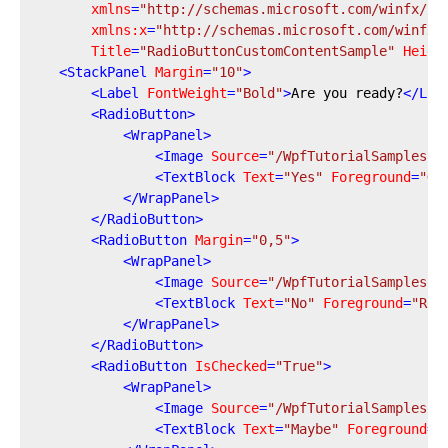
xmlns
=
"http://schemas.microsoft.com/winfx/20
xmlns:x
=
"http://schemas.microsoft.com/winfx/
Title
=
"RadioButtonCustomContentSample"
Heigh
<
StackPanel
Margin
=
"10"
>
<
Label
FontWeight
=
"Bold"
>
Are you ready?
</
Lab
<
RadioButton
>
<
WrapPanel
>
<
Image
Source
=
"/WpfTutorialSamples;c
<
TextBlock
Text
=
"Yes"
Foreground
=
"Gr
</
WrapPanel
>
</
RadioButton
>
<
RadioButton
Margin
=
"0,5"
>
<
WrapPanel
>
<
Image
Source
=
"/WpfTutorialSamples;c
<
TextBlock
Text
=
"No"
Foreground
=
"Red
</
WrapPanel
>
</
RadioButton
>
<
RadioButton
IsChecked
=
"True"
>
<
WrapPanel
>
<
Image
Source
=
"/WpfTutorialSamples;c
<
TextBlock
Text
=
"Maybe"
Foreground
=
"