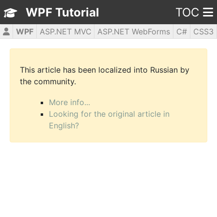
WPF Tutorial
TOC
WPF
ASP.NET MVC
ASP.NET WebForms
C#
CSS3
HTML5
JavaScript
jQuery
PHP5
This article has been localized into Russian by
the community.
More info...
Looking for the original article in
English?