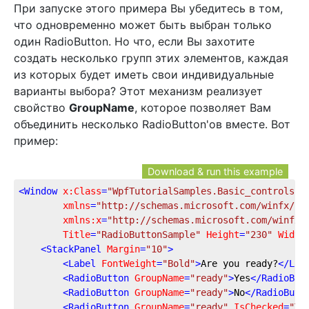
При запуске этого примера Вы убедитесь в том,
что одновременно может быть выбран только
один RadioButton. Но что, если Вы захотите
создать несколько групп этих элементов, каждая
из которых будет иметь свои индивидуальные
варианты выбора? Этот механизм реализует
свойство
GroupName
, которое позволяет Вам
объединить несколько RadioButton'ов вместе. Вот
пример:
Download & run this example
<
Window
x:Class
=
"WpfTutorialSamples.Basic_controls.R
xmlns
=
"http://schemas.microsoft.com/winfx/20
xmlns:x
=
"http://schemas.microsoft.com/winfx/
Title
=
"RadioButtonSample"
Height
=
"230"
Width
<
StackPanel
Margin
=
"10"
>
<
Label
FontWeight
=
"Bold"
>
Are you ready?
</
Lab
<
RadioButton
GroupName
=
"ready"
>
Yes
</
RadioBut
<
RadioButton
GroupName
=
"ready"
>
No
</
RadioButt
<
RadioButton
GroupName
=
"ready"
IsChecked
=
"Tr