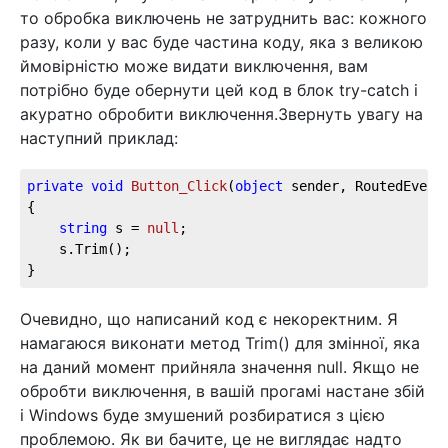
то обробка виключень не затруднить вас: кожного
разу, коли у вас буде частина коду, яка з великою
ймовірністю може видати виключення, вам
потрібно буде обернути цей код в блок try-catch і
акуратно обробити виключення.Звернуть увагу на
наступний приклад:
private
void
Button_Click
(
object
 sender, RoutedEvent
{

string
 s = 
null
;

	s.Trim();

}
Очевидно, що написаний код є некоректним. Я
намагаюся виконати метод Trim() для змінної, яка
на даний момент прийняла значення null. Якщо не
обробти виключення, в вашій прогамі настане збій
і Windows буде змушений розбиратися з цією
проблемою. Як ви бачите, це не виглядає надто