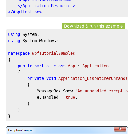
</
Application.Resources
>
</
Application
>
Download & run this example
using
using
 System.Windows;

namespace
WpfTutorialSamples
{

public
partial
class
App
 : 
Application
	{

private
void
Application_DispatcherUnhandled
		{

			MessageBox.Show(
"An unhandled exception 
			e.Handled = 
true
;

		}

	}

}