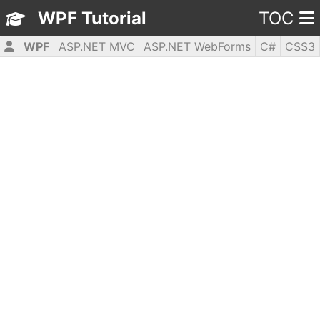
WPF Tutorial
TOC
WPF
ASP.NET MVC
ASP.NET WebForms
C#
CSS3
HTML5
JavaScript
jQuery
PHP5