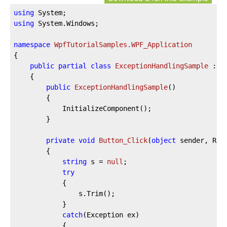
using
using
 System.Windows;

namespace
WpfTutorialSamples.WPF_Application
{

public
partial
class
ExceptionHandlingSample
 : 
W
	{

public
ExceptionHandlingSample
(
)
		{

			InitializeComponent();

		}

private
void
Button_Click
(
object
 sender, Rou
		{

string
 s = 
null
;

try
			{

				s.Trim();

			}

catch
(Exception ex)

			{
