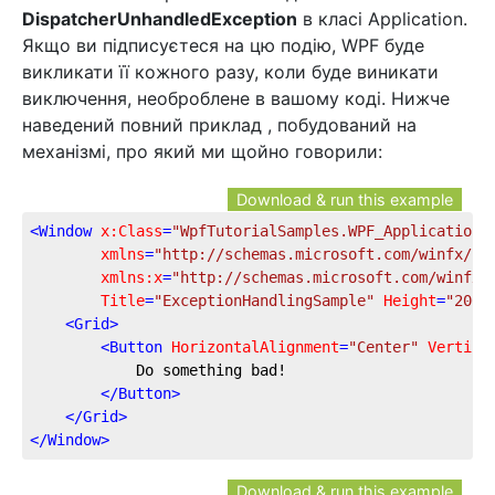
DispatcherUnhandledException
в класі Application.
Якщо ви підписуєтеся на цю подію, WPF буде
викликати її кожного разу, коли буде виникати
виключення, необроблене в вашому коді. Нижче
наведений повний приклад , побудований на
механізмі, про який ми щойно говорили:
Download & run this example
<
Window
x:Class
=
"WpfTutorialSamples.WPF_Application.
xmlns
=
"http://schemas.microsoft.com/winfx/20
xmlns:x
=
"http://schemas.microsoft.com/winfx/
Title
=
"ExceptionHandlingSample"
Height
=
"200"
<
Grid
>
<
Button
HorizontalAlignment
=
"Center"
Vertica
            Do something bad!

</
Button
>
</
Grid
>
</
Window
>
Download & run this example