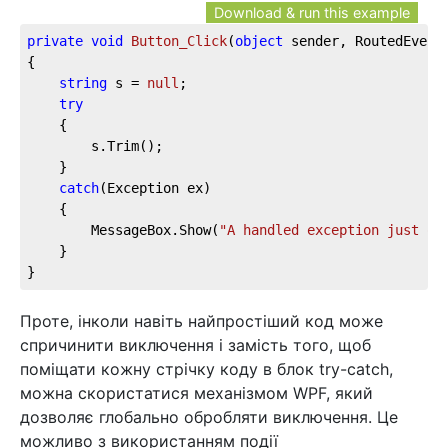
Download & run this example
private
void
Button_Click
(
object
 sender, RoutedEvent
{

string
 s = 
null
;

try
	{

		s.Trim();

	}

catch
(Exception ex)

	{

		MessageBox.Show(
"A handled exception just oc
	}

}
Проте, інколи навіть найпростіший код може
спричинити виключення і замість того, щоб
поміщати кожну стрічку коду в блок try-catch,
можна скористатися механізмом WPF, який
дозволяє глобально обробляти виключення. Це
можливо з використанням події