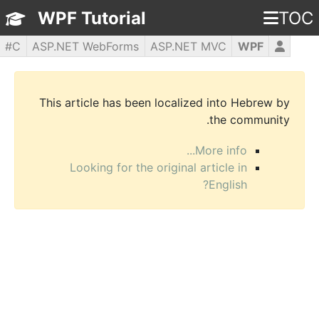
WPF Tutorial
TOC
C#
ASP.NET WebForms
ASP.NET MVC
WPF
PHP5
jQuery
JavaScript
HTML5
CSS3
This article has been localized into Hebrew by
the community.
More info...
Looking for the original article in
English?