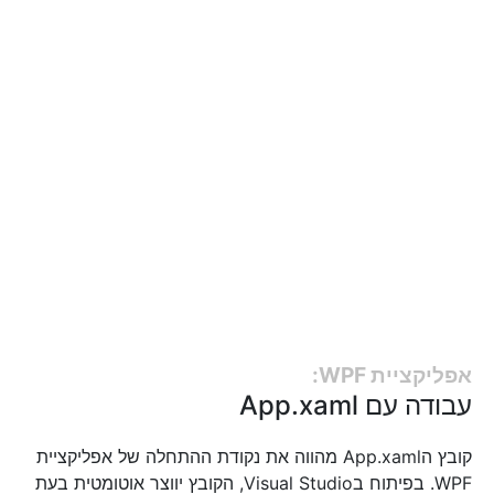
אפליקציית WPF:
עבודה עם App.xaml
קובץ הApp.xaml מהווה את נקודת ההתחלה של אפליקציית
WPF. בפיתוח בVisual Studio, הקובץ יווצר אוטומטית בעת