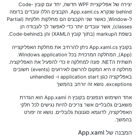
יצירה של אפליקציית WPF חדשה, יחד עם קובץ Code-
behind שנקרא App.xaml.cs. הקבצים הללו עובדים בדומה
ל-Window, כאשר שני הקבצים הם מחלקות חלקיות (Partial
classes), אשר עובדים יותר כדי לאפשר לך לעבודה הן
בשפת הmarkup (בתוך קובץ הXAML) והן בCode-behind.
בקובץ App.xaml.cs ניתן להרחיב את מחלקת האפליקצייה
(App), המחלקה המרכזית בכל Windows application.
תשתית הNET. פונה למחלקה זו כדי להפעיל את האפליקציה.
מחלקה זו היא המקום להרשם לאירועים (events) חשובים
באפליקציה כגון application start ו- unhandled
exceptions. נושא זה יורחב בהמשך
אחד השימוש הנפוצים בקובץ ה App.xaml הוא הגדרת
משאבים גלובליים אשר צריכים להיות נגישים לכל חלקי
האפליקציה, לדוגמא סגנונות גלובליים. נושא זה יפורט
בהמשך.
המבנה של App.xaml