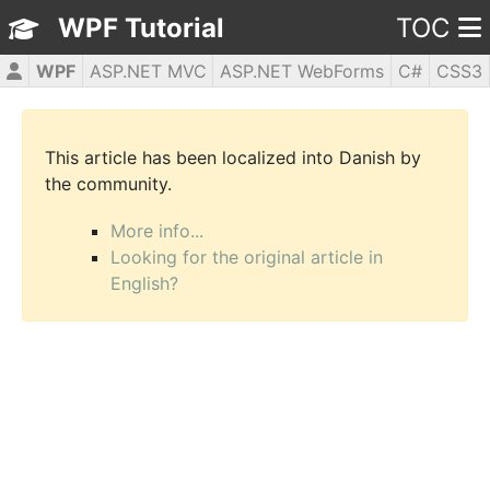
WPF Tutorial
TOC
WPF
ASP.NET MVC
ASP.NET WebForms
C#
CSS3
HTML5
JavaScript
jQuery
PHP5
This article has been localized into Danish by
the community.
More info...
Looking for the original article in
English?