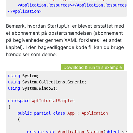
<
Application.Resources
>
</
Application.Resources
>
</
Application
>
Bemærk, hvordan StartupUri er blevet erstattet med
et abonnement på opstartshændelsen (abonnement
på begivenheder gennem XAML forklares i et andet
kapitel). I den bagvedliggende kode fil kan du bruge
hændelser som denne:
Download & run this example
using
using
using
 System.Windows;

namespace
WpfTutorialSamples
{

public
partial
class
App
 : 
Application
	{

private
void
Application_Startup
(
object
 send