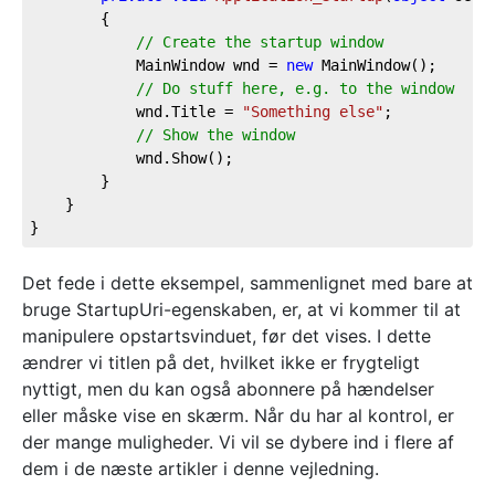
		{

// Create the startup window
			MainWindow wnd = 
new
 MainWindow();

// Do stuff here, e.g. to the window
			wnd.Title = 
"Something else"
;

// Show the window
			wnd.Show();

		}

	}

}
Det fede i dette eksempel, sammenlignet med bare at
bruge StartupUri-egenskaben, er, at vi kommer til at
manipulere opstartsvinduet, før det vises. I dette
ændrer vi titlen på det, hvilket ikke er frygteligt
nyttigt, men du kan også abonnere på hændelser
eller måske vise en skærm. Når du har al kontrol, er
der mange muligheder. Vi vil se dybere ind i flere af
dem i de næste artikler i denne vejledning.