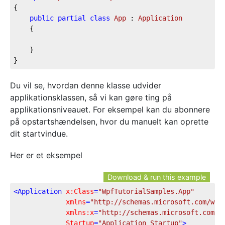
{

public
partial
class
App
 : 
Application
	{

	}

}
Du vil se, hvordan denne klasse udvider
applikationsklassen, så vi kan gøre ting på
applikationsniveauet. For eksempel kan du abonnere
på opstartshændelsen, hvor du manuelt kan oprette
dit startvindue.
Her er et eksempel
Download & run this example
<
Application
x:Class
=
"WpfTutorialSamples.App"
xmlns
=
"http://schemas.microsoft.com/win
xmlns:x
=
"http://schemas.microsoft.com/w
Startup
=
"Application_Startup"
>