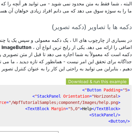
البته ، شما فقط به متن محدود نمی شوید - می توانید هر آنچه را که
ما را به سوژه سوق می دهد که می دانم افراد زیادی خواهان آن هستند
دکمه ها با تصاویر (دکمه تصویر)
یک دکمه معمولی و سپس یک یا چندین نوع دیگر پیدا
ا
ImageButton
اضافی را ارائه می دهد. یكی از رایج ترین انواع آن ،
جداگانه برای تحقق این امر نیست - همانطور که تازه دیدید ، ما می ت
دهیم ، بنابراین می توانید به راحتی این کار را به عنوان کنترل تصویر:
Download & run this example
>
Button
Padding
=
"5"
<
>
StackPanel
Orientation
=
"Horizontal"
<
rce
=
"/WpfTutorialSamples;component/Images/help.png"
<
>
TextBlock
Margin
=
"5,0"
>
Help
</
TextBlock
<
>
StackPanel
</
>
Button
</