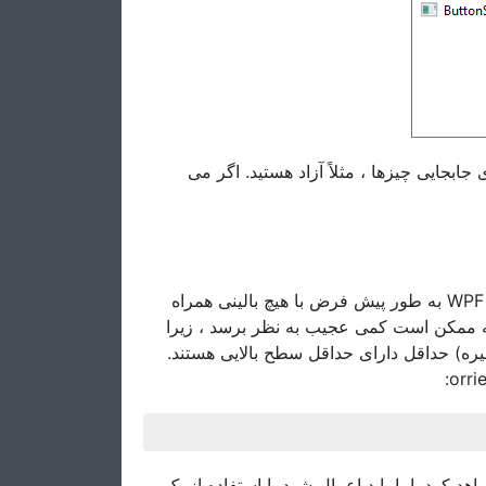
ایجاد یک دکمه تصویر در WPF ، مثلاً آزاد هستید. اگر می
شما ممکن است توجه کرده باشید که دکمه های موجود در چارچوب WPF به طور پیش فرض با هیچ بالینی همراه
ه ممکن است کمی عجیب به نظر برسد ، زیرا
غیره) حداقل دارای حداقل سطح بالایی هستند
ا و پایین اعمال خواهد کرد. اما باید اعمال شود با استفاده از یک