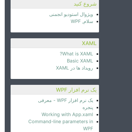
شروع کنید
ویژوال استودیو انجمنی
سلام, WPF
XAML
What is XAML?
Basic XAML
رویداد ها در XAML
یک نرم افزار WPF
یک نرم افزار WPF - معرفی
پنجره
Working with App.xaml
Command-line parameters in
WPF