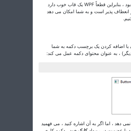
هیچ چارچوبی رابط کاربری گرافیکی بدون کنترل دکمه کامل نخواهد بود ، بنابراین قطعاً WPF یک قاب خوب دارد
 انعطاف پذیر است و به شما امکان می دهد
کنیم
درست مانند بسیاری دیگر از کنترل های WPF ، ک برچسب دکمه به شما
 دیگر) ، به عنوان محتوای دکمه عمل می کند
ی دهد ، اما اگر به آن اشاره کنید ، می فهمید
ید با عضویت در رویداد
کلیک
خود ، دکمه کاری