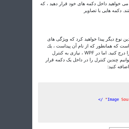
 می خواهید داخل دکمه های خود قرار دهید ، که
. دکمه هایی با تصاویر
در بسیاری از چارچوب های UI ،  خواهید کرد که ویژگی های
ست كه همانطور كه از نام آن پیداست ، یك
دکمه است كه معمولاً به شما اجازه می دهد تا قبل از متن تصویری را درج كنید. اما در WPF ، نیازی به کنترل
وانیم چندین کنترل را در داخل یک دکمه قرار
 اضافه کنید
 />
Image
Sou