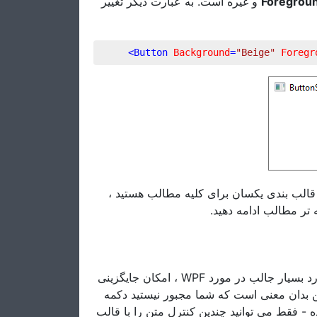
و غیره است. به عبارت دیگر تغییر
Foregrou
>
Button
Background
=
"Beige"
Foregr
از قالب بندی یکسان برای کلیه مطالب هستید
ه تر مطالب ادامه دهید
قبلاً چندین بار در مورد این موضوع صحبت کرده ایم ، اما یکی از موارد بسیار جالب در مورد WPF ، امکان جایگزینی
متن ساده در داخل کنترل با سایر کنترل های WPF ت که شما مجبور نیستید دکمه
- فقط می توانید چندین کنترل متن را با قالب