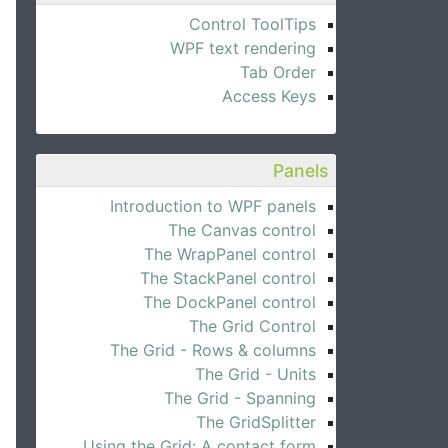
Control ToolTips
WPF text rendering
Tab Order
Access Keys
Panels
Introduction to WPF panels
The Canvas control
The WrapPanel control
The StackPanel control
The DockPanel control
The Grid Control
The Grid - Rows & columns
The Grid - Units
The Grid - Spanning
The GridSplitter
Using the Grid: A contact form