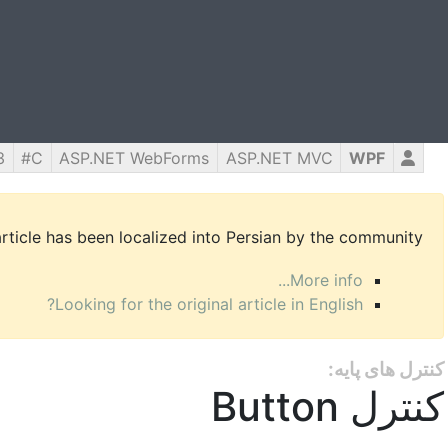
3
C#
ASP.NET WebForms
ASP.NET MVC
WPF
article has been localized into Persian by the community.
More info...
Looking for the original article in English?
کنترل های پایه:
کنترل Button