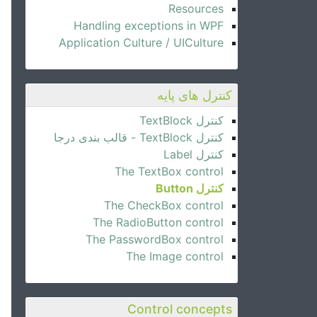
Resources
Handling exceptions in WPF
Application Culture / UICulture
کنترل های پایه
کنترل TextBlock
کنترل TextBlock - قالب بندی درجا
کنترل Label
The TextBox control
کنترل Button
The CheckBox control
The RadioButton control
The PasswordBox control
The Image control
Control concepts