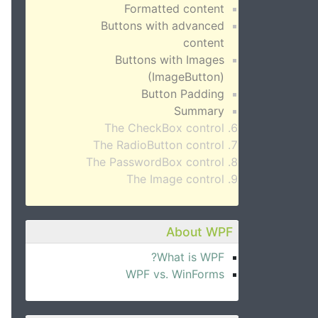
Formatted content
Buttons with advanced
content
Buttons with Images
(ImageButton)
Button Padding
Summary
The CheckBox control
The RadioButton control
The PasswordBox control
The Image control
About WPF
What is WPF?
WPF vs. WinForms