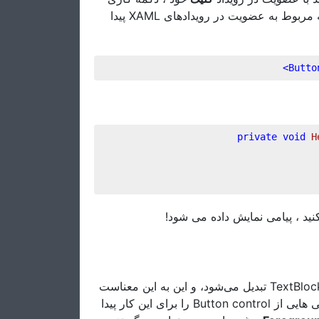
انجام دهیم (اطلاعات بیشتر در مورد این فرایند را می توانید در مقاله مربوط به عضویت در رویدادهای XAML پیدا
>
Butto
private
void
H
نید ، پیامی نمایش داده می شود
درون برنامه، یک متن ساده داخل محتوای یک دکمه به یک TextBlock Control تبدیل می‌شود، و این به این معناست
که شما می‌توانید همان قالب بندی های متن را کنترل کنید شما ویژگی هایی از Button control را برای این کار پیدا