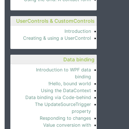
UserControls & CustomControls
Introduction
Creating & using a UserControl
Data binding
Introduction to WPF data
binding
Hello, bound world!
Using the DataContext
Data binding via Code-behind
The UpdateSourceTrigger
property
Responding to changes
Value conversion with