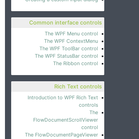
Common interface controls
The WPF Menu control
The WPF ContextMenu
The WPF ToolBar control
The WPF StatusBar control
The Ribbon control
Rich Text controls
Introduction to WPF Rich Text
controls
The
FlowDocumentScrollViewer
control
The FlowDocumentPageViewer