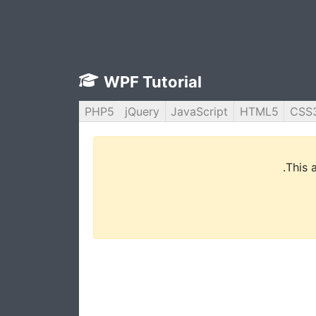
WPF Tutorial
PHP5
jQuery
JavaScript
HTML5
CSS
This 