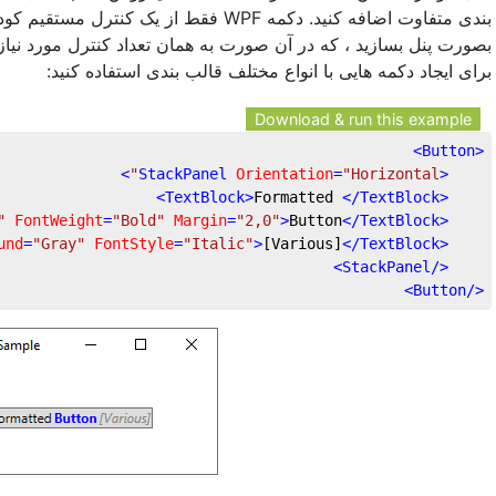
فقط از یک کنترل مستقیم کودک پشتیبانی می کن
بصورت پنل بسازید ، که در آن صورت به همان تعداد کنترل مورد نیاز 
برای ایجاد دکمه هایی با انواع مختلف قالب بندی استفاده کنید:
Download & run this example
>
Button
<
>
StackPanel
Orientation
=
"Horizontal"
<
>
TextBlock
>
Formatted 
</
TextBlock
<
"
FontWeight
=
"Bold"
Margin
=
"2,0"
>
Button
</
TextBlock
<
und
=
"Gray"
FontStyle
=
"Italic"
>
[Various]
</
TextBlock
<
>
StackPanel
</
>
Button
</