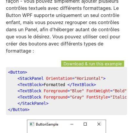
façon - vous pouvez simplement ajouter plusieurs
contrôles textuels avec différents formattages. Le
Button WPF supporte uniquement un seul contrôle
enfant, mais vous pouvez regrouper ces contrôles
dans un Panel, afin d'héberger autant de contrôles
que vous le désirez. Vous pouvez utiliser ceci pour
créer des boutons avec différents types de
formattage :
Download & run this example
<
Button
>
<
StackPanel
Orientation
=
"Horizontal"
>
<
TextBlock
>
Formatted 
</
TextBlock
>
<
TextBlock
Foreground
=
"Blue"
FontWeight
=
"Bold"
M
<
TextBlock
Foreground
=
"Gray"
FontStyle
=
"Italic"
>
</
StackPanel
>
</
Button
>