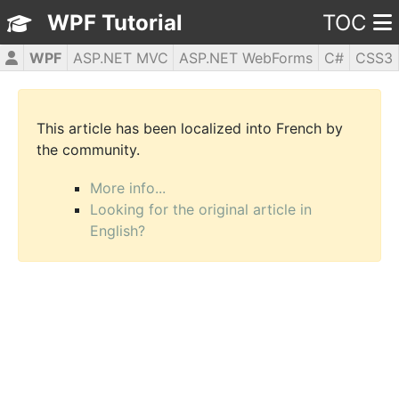
WPF Tutorial
TOC
WPF
ASP.NET MVC
ASP.NET WebForms
C#
CSS3
HTML5
JavaScript
jQuery
PHP5
This article has been localized into French by
the community.
More info...
Looking for the original article in
English?