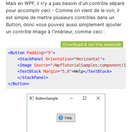
Mais en WPF, il n'y a pas besoin d'un contrôle séparé
pour accomplir ceci - Comme on vient de le voir, il
est simple de mettre plusieurs contrôles dans un
Button, donc vous pouvez aussi simplement ajouter
un contrôle Image à l'intérieur, comme ceci :
Download & run this example
<
Button
Padding
=
"5"
>
<
StackPanel
Orientation
=
"Horizontal"
>
<
Image
Source
=
"/WpfTutorialSamples;component/Ima
<
TextBlock
Margin
=
"5,0"
>
Help
</
TextBlock
>
</
StackPanel
>
</
Button
>