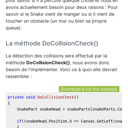
pour savoir si il a percuté quelque chose et nous en
avons actuellement besoin pour deux raisons : Pour
savoir si le Snake vient de manger ou si il vient de
toucher un obstacle (un mur ou bien sa propre
queue).
La méthode DoCollisionCheck()
La détection des collisions sera effectué par la
méthode
DoCollisionCheck()
, nous avons donc
besoin de l'implémenter. Voici ce à quoi elle devrait
ressembler :
Download & run this example
private
void
DoCollisionCheck
(
)
{
    SnakePart snakeHead = snakeParts[snakeParts.Coun
if
((snakeHead.Position.X == Canvas.GetLeft(snake
    {            