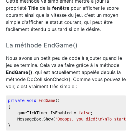
Cette méthode va simplement mettre à jour la
propriété
Title
de la
fenêtre
pour afficher le score
courant ainsi que la vitesse du jeu. c'est un moyen
simple d'afficher le statut courant, qui peut être
facilement étendu plus tard si on le désire.
La méthode EndGame()
Nous avons un petit peu de code à ajouter quand le
jeu se termine. Cela va se faire grâce à la méthode
EndGame()
, qui est actuellement appelée depuis la
méthode DoCollisionCheck(). Comme vous pouvez le
voir, c'est vraiment très simple :
private
void
EndGame
(
)
{
    gameTickTimer.IsEnabled = 
false
;
    MessageBox.Show(
"Oooops, you died!\n\nTo start a
}