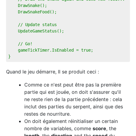
    DrawSnake();
    DrawSnakeFood();
    // Update status
    UpdateGameStatus();
    // Go!        
    gameTickTimer.IsEnabled = true;
}
Quand le jeu démarre, Il se produit ceci :
Comme ce n'est peut être pas la première
partie qui est jouée, on doit s'assurer qu'il
ne reste rien de la partie précédente : cela
inclut des parties du serpent, ainsi que des
restes de nourriture.
On doit également réinitialiser un certain
nombre de variables, comme
score
, the
length
, the
direction
and the
speed
du