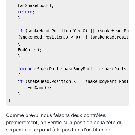
    EatSnakeFood();
return
;
    }
if
((snakeHead.Position.Y < 
0
) || (snakeHead.Posi
    (snakeHead.Position.X < 
0
) || (snakeHead.Positio
    {
    EndGame();
    }
foreach
(SnakePart snakeBodyPart 
in
 snakeParts.Ta
    {
if
((snakeHead.Position.X == snakeBodyPart.Positi
        EndGame();
    }
}
Comme prévu, nous faisons deux contrôles:
premièrement, on vérifie si la position de la tête du
serpent correspond à la position d'un bloc de