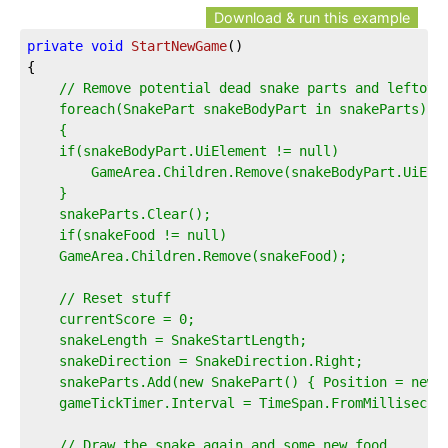
Download & run this example
private
void
StartNewGame
(
)
{
// Remove potential dead snake parts and leftove
    foreach(SnakePart snakeBodyPart in snakeParts)
    {
    if(snakeBodyPart.UiElement != null)
        GameArea.Children.Remove(snakeBodyPart.UiEle
    }
    snakeParts.Clear();
    if(snakeFood != null)
    GameArea.Children.Remove(snakeFood);
    // Reset stuff
    currentScore = 0;
    snakeLength = SnakeStartLength;
    snakeDirection = SnakeDirection.Right;
    snakeParts.Add(new SnakePart() { Position = new 
    gameTickTimer.Interval = TimeSpan.FromMillisecon
    // Draw the snake again and some new food...