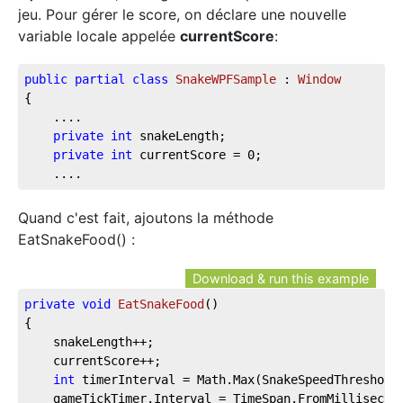
jeu. Pour gérer le score, on déclare une nouvelle
variable locale appelée
currentScore
:
public
partial
class
SnakeWPFSample
 : 
Window
{  
    ....  
private
int
 snakeLength;  
private
int
 currentScore = 
0
;  
    ....
Quand c'est fait, ajoutons la méthode
EatSnakeFood() :
Download & run this example
private
void
EatSnakeFood
(
)
{
    snakeLength++;
    currentScore++;
int
 timerInterval = Math.Max(SnakeSpeedThreshold
    gameTickTimer.Interval = TimeSpan.FromMillisecon