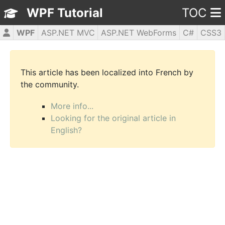
WPF Tutorial
TOC
WPF
ASP.NET MVC
ASP.NET WebForms
C#
CSS3
HTML5
JavaScript
jQuery
PHP5
This article has been localized into French by
the community.
More info...
Looking for the original article in
English?