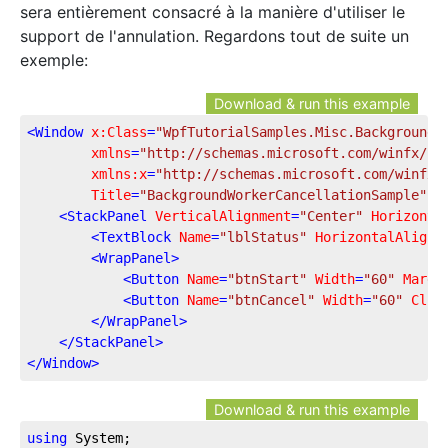
sera entièrement consacré à la manière d'utiliser le
support de l'annulation. Regardons tout de suite un
exemple:
Download & run this example
<
Window
x:Class
=
"WpfTutorialSamples.Misc.BackgroundW
xmlns
=
"http://schemas.microsoft.com/winfx/20
xmlns:x
=
"http://schemas.microsoft.com/winfx/
Title
=
"BackgroundWorkerCancellationSample"
H
<
StackPanel
VerticalAlignment
=
"Center"
Horizonta
<
TextBlock
Name
=
"lblStatus"
HorizontalAlignm
<
WrapPanel
>
<
Button
Name
=
"btnStart"
Width
=
"60"
Margi
<
Button
Name
=
"btnCancel"
Width
=
"60"
Clic
</
WrapPanel
>
</
StackPanel
>
</
Window
>
Download & run this example
using