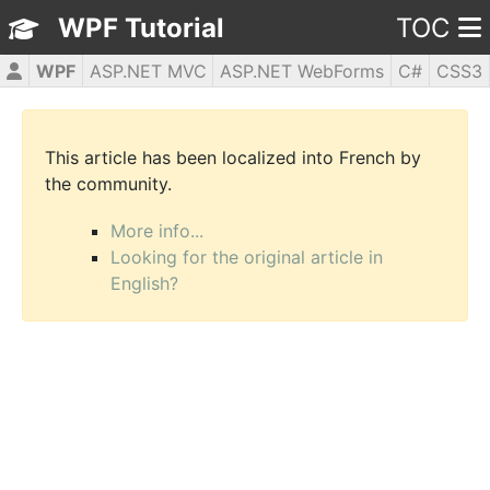
WPF Tutorial
TOC
WPF
ASP.NET MVC
ASP.NET WebForms
C#
CSS3
HTML5
JavaScript
jQuery
PHP5
This article has been localized into French by
the community.
More info...
Looking for the original article in
English?