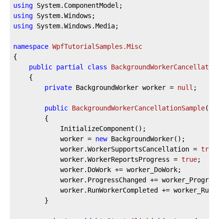
using
using
using
 System.Windows.Media;

namespace
WpfTutorialSamples.Misc
{

public
partial
class
BackgroundWorkerCancellatio
	{

private
 BackgroundWorker worker = 
null
;

public
BackgroundWorkerCancellationSample
(
)
		{

			InitializeComponent();

			worker = 
new
 BackgroundWorker();

			worker.WorkerSupportsCancellation = 
true
;
			worker.WorkerReportsProgress = 
true
;

			worker.DoWork += worker_DoWork;

			worker.ProgressChanged += worker_ProgressChanged;

			worker.RunWorkerCompleted += worker_RunWorkerCompleted;

		}
