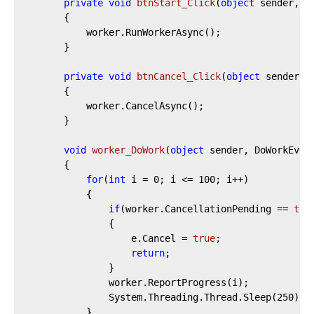
private
void
btnStart_Click
(
object
 sender, R
		{

			worker.RunWorkerAsync();

		}

private
void
btnCancel_Click
(
object
 sender, 
		{

			worker.CancelAsync();

		}

void
worker_DoWork
(
object
 sender, DoWorkEven
		{

for
(
int
 i = 
0
; i <= 
100
; i++)

			{

if
(worker.CancellationPending == 
tru
				{

					e.Cancel = 
true
;

return
;

				}

				worker.ReportProgress(i);

				System.Threading.Thread.Sleep(
250
);

			}
