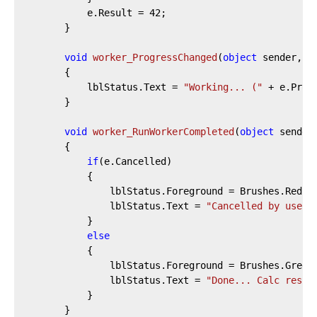
			e.Result = 
42
;

		}

void
worker_ProgressChanged
(
object
 sender, P
		{

			lblStatus.Text = 
"Working... ("
 + e.Prog
		}

void
worker_RunWorkerCompleted
(
object
 sender
		{

if
(e.Cancelled)

			{

				lblStatus.Foreground = Brushes.Red;

				lblStatus.Text = 
"Cancelled by user.
			}

else
			{

				lblStatus.Foreground = Brushes.Green;

				lblStatus.Text = 
"Done... Calc resul
			}

		}
