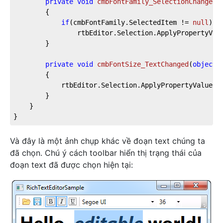
private
void
cmbFontFamily_SelectionChanged
(
		{

if
(cmbFontFamily.SelectedItem != 
null
)

				rtbEditor.Selection.ApplyPropertyValue(Inline.FontFamilyProperty, cmbFontFamily.SelectedItem);

		}

private
void
cmbFontSize_TextChanged
(
object
 
		{

			rtbEditor.Selection.ApplyPropertyValue(Inline.FontSizeProperty, cmbFontSize.Text);

		}

	}

}
Và đây là một ảnh chụp khác về đoạn text chúng ta
đã chọn. Chú ý cách toolbar hiển thị trạng thái của
đoạn text đã được chọn hiện tại: