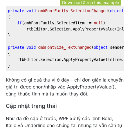
Download & run this example
private
void
cmbFontFamily_SelectionChanged
(
object
 s
{

if
(cmbFontFamily.SelectedItem != 
null
)

		rtbEditor.Selection.ApplyPropertyValue(Inline.FontFamilyProperty, cmbFontFamily.SelectedItem);

}

private
void
cmbFontSize_TextChanged
(
object
 sender, 
{

	rtbEditor.Selection.ApplyPropertyValue(Inline.FontSizeProperty, cmbFontSize.Text);

}
Không có gì quá thú vị ở đây - chỉ đơn giản là chuyển
giá trị được chọn/nhập vào ApplyPropertyValue(),
cùng thuộc tính mà ta muốn thay đổi.
Cập nhật trạng thái
Như đã đề cập ở trước, WPF xử lý các lệnh Bold,
Italic và Underline cho chúng ta, nhưng ta vẫn cần tự