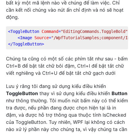
bất kỳ một mã lệnh nào về chúng để làm việc. Chỉ
cần kết nối chúng vào nút ấn chỉ định và nó sẽ hoạt
động.
<
ToggleButton
Command
=
"EditingCommands.ToggleBold"
N
<
Image
Source
=
"/WpfTutorialSamples;component/Ima
</
ToggleButton
>
Chúng ta cũng có một số các phím tắt như sau - bấm
Ctrl+B để bật tắt chữ bôi đậm, Ctrl+I để bật tắt chữ
viết nghiêng và Ctrl+U để bật tắt chữ gạch dưới
Lưu ý rằng tôi đang sử dụng kiểu điều khiển
ToggleButton
thay vì sử dụng kiểu điều khiển
Button
như thông thường. Tôi muốn nút bấm này có thể kiểm
tra được, nếu phần đang được chọn hiện tại là in
đậm, và được hỗ trợ thông qua thuộc tính IsChecked
của ToggleButton. Tuy nhiên, WPF lại không có cách
nào xử lý phần này cho chúng ta, vì vậy chúng ta cần