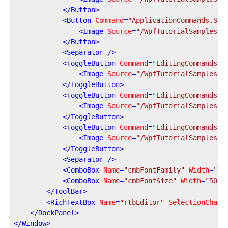
</
Button
>
<
Button
Command
=
"ApplicationCommands.Sav
<
Image
Source
=
"/WpfTutorialSamples;c
</
Button
>
<
Separator
 />
<
ToggleButton
Command
=
"EditingCommands.T
<
Image
Source
=
"/WpfTutorialSamples;c
</
ToggleButton
>
<
ToggleButton
Command
=
"EditingCommands.T
<
Image
Source
=
"/WpfTutorialSamples;c
</
ToggleButton
>
<
ToggleButton
Command
=
"EditingCommands.T
<
Image
Source
=
"/WpfTutorialSamples;c
</
ToggleButton
>
<
Separator
 />
<
ComboBox
Name
=
"cmbFontFamily"
Width
=
"15
<
ComboBox
Name
=
"cmbFontSize"
Width
=
"50"
</
ToolBar
>
<
RichTextBox
Name
=
"rtbEditor"
SelectionChang
</
DockPanel
>
</
Window
>