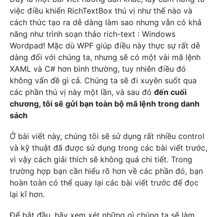
việc điều khiển RichTextBox thú vị như thế nào và
cách thức tạo ra dễ dàng làm sao nhưng vẫn có khả
năng như trình soạn thảo rich-text : Windows
Wordpad! Mặc dù WPF giúp điều này thực sự rất dễ
dàng đối với chúng ta, nhưng sẽ có một vài mã lệnh
XAML và C# hơn bình thường, tuy nhiên điều đó
không vấn đề gì cả. Chúng ta sẽ đi xuyên suốt qua
các phần thú vị này một lần, và sau đó
đến cuối
chương, tôi sẽ gửi bạn toàn bộ mã lệnh trong danh
sách
Ở bài viết này, chúng tôi sẽ sử dụng rất nhiều control
và kỹ thuật đã được sử dụng trong các bài viết trước,
vì vậy cách giải thích sẽ không quá chi tiết. Trong
trường hợp bạn cần hiểu rõ hơn về các phần đó, bạn
hoàn toàn có thể quay lại các bài viết trước để đọc
lại kĩ hơn.
Để bắt đầu, hãy xem xét những gì chúng ta sẽ làm.