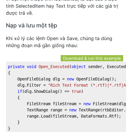
tính SelectedItem hay Text trực tiếp với các giá trị
được trả về.
Nạp và lưu một tệp
Khi xử lý các lệnh Open và Save, chúng ta dùng
những đoạn mã gần giống nhau:
Download & run this example
private
void
Open_Executed
(
object
 sender, ExecutedRo
{

	OpenFileDialog dlg = 
new
 OpenFileDialog();

	dlg.Filter = 
"Rich Text Format (*.rtf)|*.rtf|All
if
(dlg.ShowDialog() == 
true
)

	{

		FileStream fileStream = 
new
 FileStream(dlg.Fi
		TextRange range = 
new
 TextRange(rtbEditor.Do
		range.Load(fileStream, DataFormats.Rtf);

	}

}
