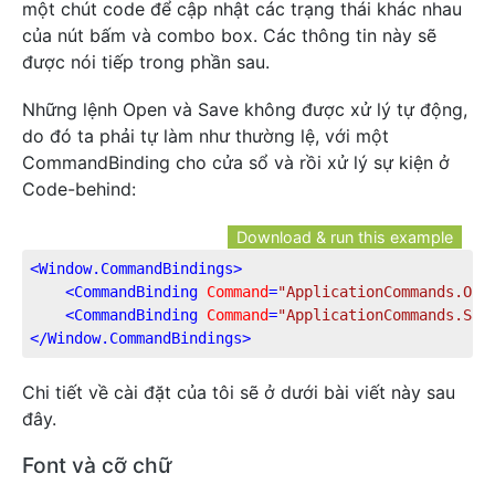
một chút code để cập nhật các trạng thái khác nhau
của nút bấm và combo box. Các thông tin này sẽ
được nói tiếp trong phần sau.
Những lệnh Open và Save không được xử lý tự động,
do đó ta phải tự làm như thường lệ, với một
CommandBinding cho cửa sổ và rồi xử lý sự kiện ở
Code-behind:
Download & run this example
<
Window.CommandBindings
>
<
CommandBinding
Command
=
"ApplicationCommands.Ope
<
CommandBinding
Command
=
"ApplicationCommands.Sav
</
Window.CommandBindings
>
Chi tiết về cài đặt của tôi sẽ ở dưới bài viết này sau
đây.
Font và cỡ chữ