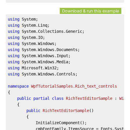
Download & run this example
using
using
using
using
using
using
using
using
using
using
 System.Windows.Controls;

namespace
WpfTutorialSamples.Rich_text_controls
{

public
partial
class
RichTextEditorSample
 : 
Wind
	{

public
RichTextEditorSample
(
)
		{

			InitializeComponent();

			cmbFontFamily.ItemsSource = Fonts.SystemFontFamilies.OrderBy(f => f.Source);
