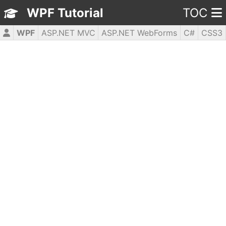
WPF Tutorial
TOC
WPF
ASP.NET MVC
ASP.NET WebForms
C#
CSS3
HTML5
JavaScript
jQuery
PHP5