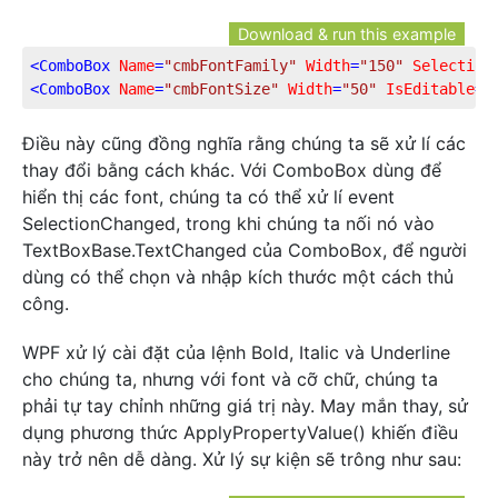
Download & run this example
<
ComboBox
Name
=
"cmbFontFamily"
Width
=
"150"
Selection
<
ComboBox
Name
=
"cmbFontSize"
Width
=
"50"
IsEditable
=
"
Điều này cũng đồng nghĩa rằng chúng ta sẽ xử lí các
thay đổi bằng cách khác. Với ComboBox dùng để
hiển thị các font, chúng ta có thể xử lí event
SelectionChanged, trong khi chúng ta nối nó vào
TextBoxBase.TextChanged của ComboBox, để người
dùng có thể chọn và nhập kích thước một cách thủ
công.
WPF xử lý cài đặt của lệnh Bold, Italic và Underline
cho chúng ta, nhưng với font và cỡ chữ, chúng ta
phải tự tay chỉnh những giá trị này. May mắn thay, sử
dụng phương thức ApplyPropertyValue() khiến điều
này trở nên dễ dàng. Xử lý sự kiện sẽ trông như sau: