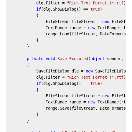
			dlg.Filter = 
"Rich Text Format (*.rtf)|*
if
(dlg.ShowDialog() == 
true
)

			{

				FileStream fileStream = 
new
 FileStre
				TextRange range = 
new
 TextRange(rtbE
				range.Load(fileStream, DataFormats.Rtf);

			}

		}

private
void
Save_Executed
(
object
 sender, Ex
		{

			SaveFileDialog dlg = 
new
 SaveFileDialog()
			dlg.Filter = 
"Rich Text Format (*.rtf)|*
if
(dlg.ShowDialog() == 
true
)

			{

				FileStream fileStream = 
new
 FileStre
				TextRange range = 
new
 TextRange(rtbE
				range.Save(fileStream, DataFormats.Rtf);

			}

		}
