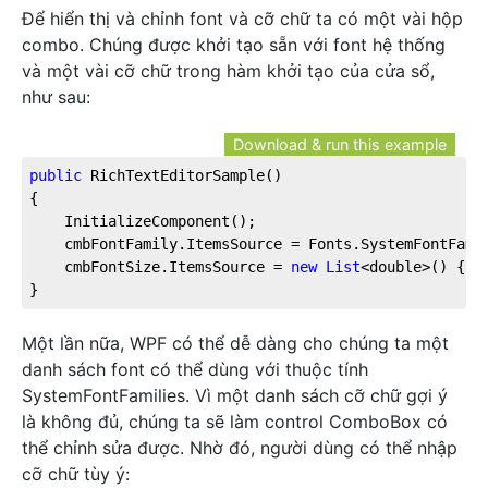
Để hiển thị và chỉnh font và cỡ chữ ta có một vài hộp
combo. Chúng được khởi tạo sẵn với font hệ thống
và một vài cỡ chữ trong hàm khởi tạo của cửa sổ,
như sau:
Download & run this example
public
 RichTextEditorSample()

{

	InitializeComponent();

	cmbFontFamily.ItemsSource = Fonts.SystemFontFamilies.OrderBy(f => f.Source);

	cmbFontSize.ItemsSource = 
new
List
<double>() { 
8
}
Một lần nữa, WPF có thể dễ dàng cho chúng ta một
danh sách font có thể dùng với thuộc tính
SystemFontFamilies. Vì một danh sách cỡ chữ gợi ý
là không đủ, chúng ta sẽ làm control ComboBox có
thể chỉnh sửa được. Nhờ đó, người dùng có thể nhập
cỡ chữ tùy ý: