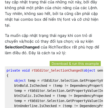
tay cập nhật trạng thái của những nút này, bởi đây
không phải một phần của chức năng của các Lệnh.
Tuy nhiên, không sao hết, bởi ta cũng cần phải cập
nhật hai combo box để hiển thị font và cỡ chữ hiện
tại.
Ta muốn cập nhật trạng thái ngay khi con trỏ di
chuyển và/hoặc có thay đổi lựa chọn; và sự kiện
SelectionChanged
của RichTextBox rất phù hợp để
làm điều đó. Đây là cách ta xử lý:
Download & run this example
private
void
rtbEditor_SelectionChanged
(
object
 sende
{

object
 temp = rtbEditor.Selection.GetPropertyValu
	btnBold.IsChecked = (temp != DependencyProperty.UnsetValue) && (temp.Equals(FontWeights.Bold));

	temp = rtbEditor.Selection.GetPropertyValue(Inline.FontStyleProperty);

	btnItalic.IsChecked = (temp != DependencyProperty.UnsetValue) && (temp.Equals(FontStyles.Italic));

	temp = rtbEditor.Selection.GetPropertyValue(Inline.TextDecorationsProperty);

	btnUnderline.IsChecked = (temp != DependencyProperty.UnsetValue) && (temp.Equals(TextDecorations.Underline));
