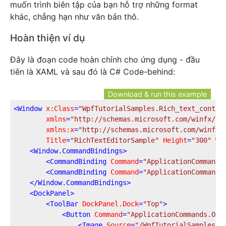
muốn trình biên tập của bạn hỗ trợ những format
khác, chẳng hạn như văn bản thô.
Hoàn thiện ví dụ
Đây là đoạn code hoàn chỉnh cho ứng dụng - đầu
tiên là XAML và sau đó là C# Code-behind:
Download & run this example
<
Window
x:Class
=
"WpfTutorialSamples.Rich_text_contro
xmlns
=
"http://schemas.microsoft.com/winfx/20
xmlns:x
=
"http://schemas.microsoft.com/winfx/
Title
=
"RichTextEditorSample"
Height
=
"300"
Wi
<
Window.CommandBindings
>
<
CommandBinding
Command
=
"ApplicationCommands
<
CommandBinding
Command
=
"ApplicationCommands
</
Window.CommandBindings
>
<
DockPanel
>
<
ToolBar
DockPanel.Dock
=
"Top"
>
<
Button
Command
=
"ApplicationCommands.Ope
<
Image
Source
=
"/WpfTutorialSamples;c