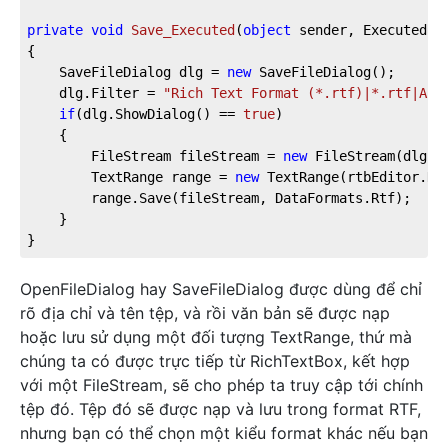
private
void
Save_Executed
(
object
 sender, ExecutedRo
{

	SaveFileDialog dlg = 
new
 SaveFileDialog();

	dlg.Filter = 
"Rich Text Format (*.rtf)|*.rtf|All
if
(dlg.ShowDialog() == 
true
)

	{

		FileStream fileStream = 
new
 FileStream(dlg.Fi
		TextRange range = 
new
 TextRange(rtbEditor.Do
		range.Save(fileStream, DataFormats.Rtf);

	}

}
OpenFileDialog hay SaveFileDialog được dùng để chỉ
rõ địa chỉ và tên tệp, và rồi văn bản sẽ được nạp
hoặc lưu sử dụng một đối tượng TextRange, thứ mà
chúng ta có được trực tiếp từ RichTextBox, kết hợp
với một FileStream, sẽ cho phép ta truy cập tới chính
tệp đó. Tệp đó sẽ được nạp và lưu trong format RTF,
nhưng bạn có thể chọn một kiểu format khác nếu bạn