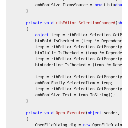
			cmbFontSize.ItemsSource = 
new
 List<
doubl
		}

private
void
rtbEditor_SelectionChanged
(
obje
		{

object
 temp = rtbEditor.Selection.GetProp
			btnBold.IsChecked = (temp != DependencyProperty.UnsetValue) && (temp.Equals(FontWeights.Bold));

			temp = rtbEditor.Selection.GetPropertyValue(Inline.FontStyleProperty);

			btnItalic.IsChecked = (temp != DependencyProperty.UnsetValue) && (temp.Equals(FontStyles.Italic));

			temp = rtbEditor.Selection.GetPropertyValue(Inline.TextDecorationsProperty);

			btnUnderline.IsChecked = (temp != DependencyProperty.UnsetValue) && (temp.Equals(TextDecorations.Underline));

			temp = rtbEditor.Selection.GetPropertyValue(Inline.FontFamilyProperty);

			cmbFontFamily.SelectedItem = temp;

			temp = rtbEditor.Selection.GetPropertyValue(Inline.FontSizeProperty);

			cmbFontSize.Text = temp.ToString();

		}

private
void
Open_Executed
(
object
 sender, Ex
		{

			OpenFileDialog dlg = 
new
 OpenFileDialog()