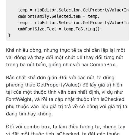
	temp = rtbEditor.Selection.GetPropertyValue(Inline.FontFamilyProperty);

	cmbFontFamily.SelectedItem = temp;

	temp = rtbEditor.Selection.GetPropertyValue(Inline.FontSizeProperty);

	cmbFontSize.Text = temp.ToString();

}
Khá nhiều dòng, nhưng thực tế ta chỉ cần lặp lại một
vài dòng và thay đổi một chút để thay đổi từng nút
trong ba nút bấm, giống như với hai ComboBox.
Bản chất khá đơn giản. Đối với các nút, ta dùng
phương thức GetPropertyValue() để lấy giá trị hiện
tại của một thuộc tính văn bản nhất định, ví dụ như
FontWeight, và rồi ta cập nhật thuộc tính IsChecked
phụ thuộc vào liệu giá trị trả về có bằng với giá trị ta
đang tìm hay không.
Đối với combo box, ta làm điều tương tự, nhưng tay
vì đặt một thuộc tính IsChecked, ta đặt các thuộc