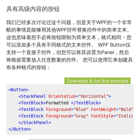
具有高级内容的按钮
我们已经多次讨论过这个问题，但是关于WPF的一个非常
酷的事情是能够用其他WPF控件替换控件中的简单文本。
这也意味着您不必将按钮限制为简单文本，格式相同 - 您
可以添加多个具有不同格式的文本控件。 WPF Button仅
支持一个直接子控件，但您可以将其设置为Panel，然后
将根据需要放入任意数量的控件。 您可以使用它来创建具
有各种格式的按钮：
Download & run this example
<
Button
>
<
StackPanel
Orientation
=
"Horizontal"
>
<
TextBlock
>
Formatted 
</
TextBlock
>
<
TextBlock
Foreground
=
"Blue"
FontWeight
=
"Bold"
M
<
TextBlock
Foreground
=
"Gray"
FontStyle
=
"Italic"
>
</
StackPanel
>
</
Button
>