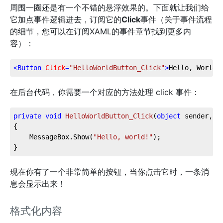
周围一圈还是有一个不错的悬浮效果的。下面就让我们给
它加点事件逻辑进去，订阅它的
Click
事件（关于事件流程
的细节，您可以在订阅XAML的事件章节找到更多内
容）：
<
Button
Click
=
"HelloWorldButton_Click"
>
Hello, World!
在后台代码，你需要一个对应的方法处理 click 事件：
private
void
HelloWorldButton_Click
(
object
 sender, R
{
    MessageBox.Show(
"Hello, world!"
);
}
现在你有了一个非常简单的按钮，当你点击它时，一条消
息会显示出来！
格式化内容