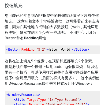
按钮填充
您可能已经注意到WPF框架中的按钮默认情况下没有任何
填充。 这意味着文本非常接近边框，这可能看起来有点奇
怪，因为在其他地方找到的大多数按钮（web，其他应用
程序等）确实在侧面至少有一些填充。 不用担心，因为
Button带有
Padding
属性：
<
Button
Padding
=
"5,2"
>
Hello, World!
</
Button
>
这将在边上填充5个像素，在顶部和底部填充2个像素。
但是必须在每一个按钮上应用padding会很麻烦，所以这
里有一个技巧：可以使用样式在整个应用程序或整个应用
程序中全局应用填充（后面的样式有更多）。 这个实例使
用
Window.Resources
属性来将样式应用于Window：
<
Window.Resources
>
<
Style
TargetType
=
"{x:Type Button}"
>
<
Setter
Property
=
"Padding"
Value
=
"5,2"
/>