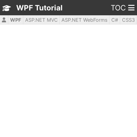
WPF Tutorial
TOC
WPF
ASP.NET MVC
ASP.NET WebForms
C#
CSS3
HTML5
JavaScript
jQuery
PHP5