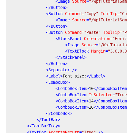
<
Image
Source
=
"/WpfTutorialSampl
</
Button
>
<
Button
Command
=
"Copy"
ToolTip
=
"Copy
<
Image
Source
=
"/WpfTutorialSampl
</
Button
>
<
Button
Command
=
"Paste"
ToolTip
=
"Pas
<
StackPanel
Orientation
=
"Horizon
<
Image
Source
=
"/WpfTutorialS
<
TextBlock
Margin
=
"3,0,0,0"
>
</
StackPanel
>
</
Button
>
<
Separator
 />
<
Label
>
Font size:
</
Label
>
<
ComboBox
>
<
ComboBoxItem
>
10
</
ComboBoxItem
>
<
ComboBoxItem
IsSelected
=
"True"
>
<
ComboBoxItem
>
14
</
ComboBoxItem
>
<
ComboBoxItem
>
16
</
ComboBoxItem
>
</
ComboBox
>
</
ToolBar
>
</
ToolBarTray
>
<
TextBox
AcceptsReturn
=
"True"
 />