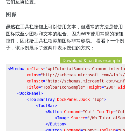
它们互换位置。
图像
虽然在工具栏按钮上可以使用文本，但通常的方法是使用
图标或至少图标和文本的组合。因为WPF使用常规的按钮
控件，因此给工具栏项添加图标非常容易。 看看下一个例
子，该示例展示了这两种表示按钮的方式：
Download & run this example
<
Window
x:Class
=
"WpfTutorialSamples.Common_interface
xmlns
=
"http://schemas.microsoft.com/winfx/20
xmlns:x
=
"http://schemas.microsoft.com/winfx/
Title
=
"ToolbarIconSample"
Height
=
"200"
Width
<
DockPanel
>
<
ToolBarTray
DockPanel.Dock
=
"Top"
>
<
ToolBar
>
<
Button
Command
=
"Cut"
ToolTip
=
"Cut s
<
Image
Source
=
"/WpfTutorialSampl
</
Button
>
<
Button
Command
=
"Copy"
ToolTip
=
"Copy