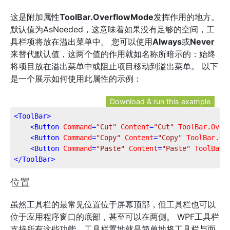
这是附加属性
ToolBar.OverflowMode
发挥作用的地方。
默认值为AsNeeded，这意味着如果没有足够的空间，工
具栏项将放在溢出菜单中。 您可以使用
Always
或
Never
来替代默认值，这两个值的作用就如名称所暗示的：始终
将项目放在溢出菜单中或阻止项目移动到溢出菜单。 以下
是一个展示如何使用此属性的示例：
Download & run this example
<
ToolBar
>
<
Button
Command
=
"Cut"
Content
=
"Cut"
ToolBar.Over
<
Button
Command
=
"Copy"
Content
=
"Copy"
ToolBar.Ov
<
Button
Command
=
"Paste"
Content
=
"Paste"
ToolBar.
</
ToolBar
>
位置
虽然工具栏的最常见位置位于屏幕顶部，但工具栏也可以
位于应用程序窗口的底部，甚至可以在两侧。 WPF工具栏
支持所有这些功能。工具栏置地就是简单地将工具栏与面