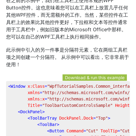
在之前的示例中，我们在工具栏上使用常规的WPF
Button控件。这也意味着您可以在工具栏上放置几乎任何
其他WPF控件，而无需额外的工作。当然，某些控件在工
具栏上的效果比其他控件更好，下拉框和文本等控件通常
用于工具栏中，例如旧版本的Microsoft Office中那样。
您可以在自己的WPF工具栏上执行相同操作。
此示例中引入的另一件事是分隔符元素，它在两组工具栏
项之间创建一个分隔符。 从示例中可以看出，它非常易于
使用！
Download & run this example
<
Window
x:Class
=
"WpfTutorialSamples.Common_interface
xmlns
=
"http://schemas.microsoft.com/winfx/20
xmlns:x
=
"http://schemas.microsoft.com/winfx/
Title
=
"ToolbarCustomControlsSample"
Height
=
"
<
DockPanel
>
<
ToolBarTray
DockPanel.Dock
=
"Top"
>
<
ToolBar
>
<
Button
Command
=
"Cut"
ToolTip
=
"Cut s