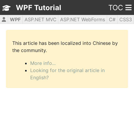
WPF Tutorial
TOC
WPF
ASP.NET MVC
ASP.NET WebForms
C#
CSS3
HTML5
JavaScript
jQuery
PHP5
This article has been localized into Chinese by
the community.
More info...
Looking for the original article in
English?