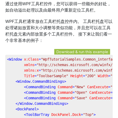
通过使用WPF工具栏控件，您可以获得一些额外的好处，
如自动溢出处理以及由最终用户重新定位工具栏。
WPF工具栏通常放在工具栏托盘控件内。 工具栏托盘可以
处理诸如放置和大小调整等类似功能，并且您可以在工具
栏托盘元素内部放置多个工具栏控件。 接下来让我们看一
个非常基本的例子：
Download & run this example
<
Window
x:Class
=
"WpfTutorialSamples.Common_interface
xmlns
=
"http://schemas.microsoft.com/winfx/20
xmlns:x
=
"http://schemas.microsoft.com/winfx/
Title
=
"ToolbarSample"
Height
=
"200"
Width
=
"30
<
Window.CommandBindings
>
<
CommandBinding
Command
=
"New"
CanExecute
=
"Co
<
CommandBinding
Command
=
"Open"
CanExecute
=
"C
<
CommandBinding
Command
=
"Save"
CanExecute
=
"C
</
Window.CommandBindings
>
<
DockPanel
>
<
ToolBarTray
DockPanel.Dock
=
"Top"
>