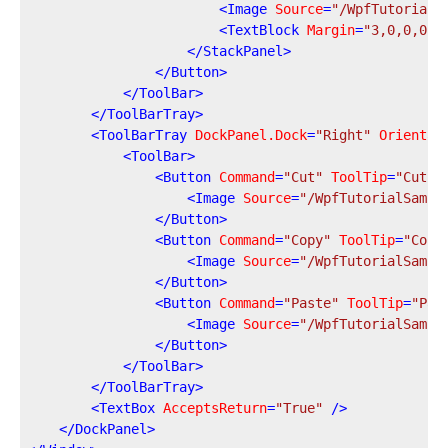
<
Image
Source
=
"/WpfTutorialS
<
TextBlock
Margin
=
"3,0,0,0"
>
</
StackPanel
>
</
Button
>
</
ToolBar
>
</
ToolBarTray
>
<
ToolBarTray
DockPanel.Dock
=
"Right"
Orientat
<
ToolBar
>
<
Button
Command
=
"Cut"
ToolTip
=
"Cut s
<
Image
Source
=
"/WpfTutorialSampl
</
Button
>
<
Button
Command
=
"Copy"
ToolTip
=
"Copy
<
Image
Source
=
"/WpfTutorialSampl
</
Button
>
<
Button
Command
=
"Paste"
ToolTip
=
"Pas
<
Image
Source
=
"/WpfTutorialSampl
</
Button
>
</
ToolBar
>
</
ToolBarTray
>
<
TextBox
AcceptsReturn
=
"True"
 />
</
DockPanel
>