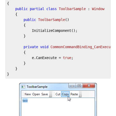
{

public
partial
class
ToolbarSample
 : 
Window
	{

public
ToolbarSample
(
)
		{

			InitializeComponent();

		}

private
void
CommonCommandBinding_CanExecute
		{

			e.CanExecute = 
true
;

		}

	}

}