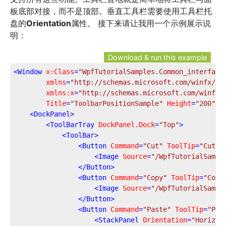
板底部对接，而不是顶部。垂直工具栏需要使用工具栏托
盘的
Orientation
属性。 接下来请让我用一个示例展示说
明：
Download & run this example
<
Window
x:Class
=
"WpfTutorialSamples.Common_interface
xmlns
=
"http://schemas.microsoft.com/winfx/20
xmlns:x
=
"http://schemas.microsoft.com/winfx/
Title
=
"ToolbarPositionSample"
Height
=
"200"
W
<
DockPanel
>
<
ToolBarTray
DockPanel.Dock
=
"Top"
>
<
ToolBar
>
<
Button
Command
=
"Cut"
ToolTip
=
"Cut s
<
Image
Source
=
"/WpfTutorialSampl
</
Button
>
<
Button
Command
=
"Copy"
ToolTip
=
"Copy
<
Image
Source
=
"/WpfTutorialSampl
</
Button
>
<
Button
Command
=
"Paste"
ToolTip
=
"Pas
<
StackPanel
Orientation
=
"Horizon