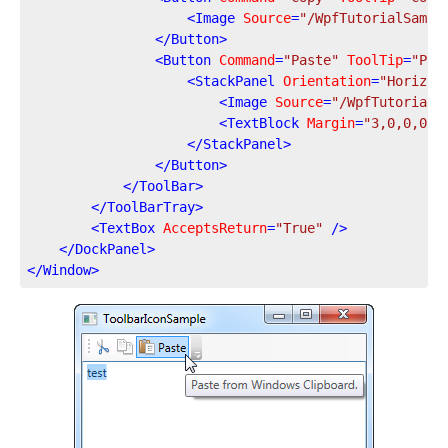
<
Image
Source
=
"/WpfTutorialSampl
</
Button
>
<
Button
Command
=
"Paste"
ToolTip
=
"Pas
<
StackPanel
Orientation
=
"Horizon
<
Image
Source
=
"/WpfTutorialS
<
TextBlock
Margin
=
"3,0,0,0"
>
</
StackPanel
>
</
Button
>
</
ToolBar
>
</
ToolBarTray
>
<
TextBox
AcceptsReturn
=
"True"
 />
</
DockPanel
>
</
Window
>