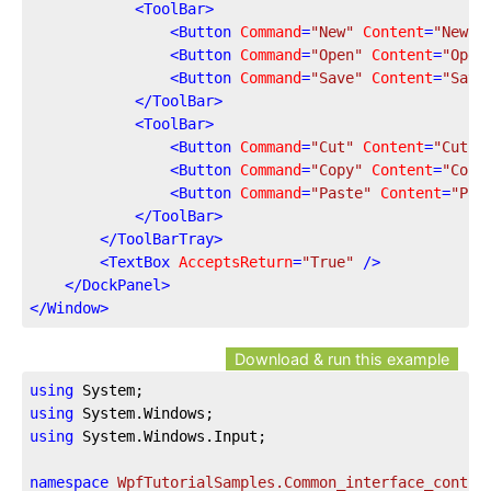
<
ToolBar
>
<
Button
Command
=
"New"
Content
=
"New"
 
<
Button
Command
=
"Open"
Content
=
"Open
<
Button
Command
=
"Save"
Content
=
"Save
</
ToolBar
>
<
ToolBar
>
<
Button
Command
=
"Cut"
Content
=
"Cut"
 
<
Button
Command
=
"Copy"
Content
=
"Copy
<
Button
Command
=
"Paste"
Content
=
"Pas
</
ToolBar
>
</
ToolBarTray
>
<
TextBox
AcceptsReturn
=
"True"
 />
</
DockPanel
>
</
Window
>
Download & run this example
using
using
using
 System.Windows.Input;

namespace
WpfTutorialSamples.Common_interface_contro