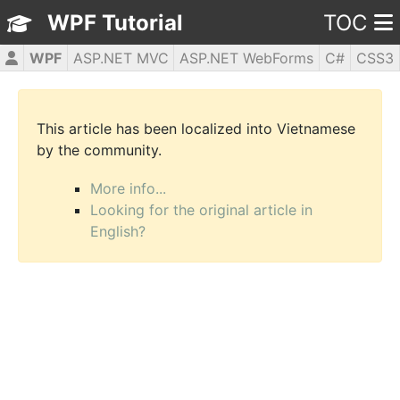
WPF Tutorial
TOC
WPF
ASP.NET MVC
ASP.NET WebForms
C#
CSS3
HTML5
JavaScript
jQuery
PHP5
This article has been localized into Vietnamese
by the community.
More info...
Looking for the original article in
English?