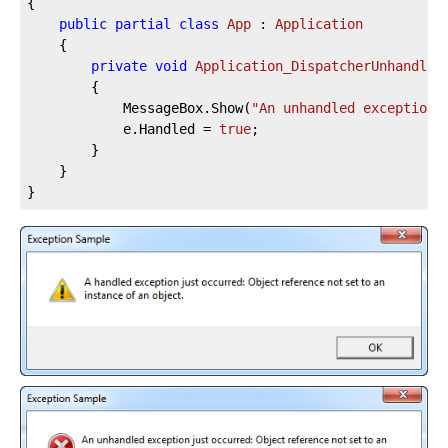
{

public
partial
class
App
 : 
Application
	{

private
void
Application_DispatcherUnhandled
		{

			MessageBox.Show(
"An unhandled exception 
			e.Handled = 
true
;

		}

	}

}