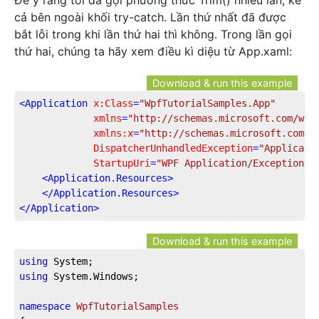
Để ý ràng tôi đã gọi phương thức Trim() nhiều lần, kể
cả bên ngoài khối try-catch. Lần thứ nhất đã được
bắt lỗi trong khi lần thứ hai thì không. Trong lần gọi
thứ hai, chúng ta hãy xem điều kì diệu từ App.xaml:
Download & run this example
<
Application
x:Class
=
"WpfTutorialSamples.App"
xmlns
=
"http://schemas.microsoft.com/win
xmlns:x
=
"http://schemas.microsoft.com/w
DispatcherUnhandledException
=
"Applicati
StartupUri
=
"WPF Application/ExceptionHa
<
Application.Resources
>
</
Application.Resources
>
</
Application
>
Download & run this example
using
using
 System.Windows;

namespace
WpfTutorialSamples