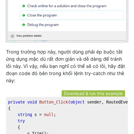
Trong trường hợp này, người dùng phải ép buộc tắt
ứng dụng mặc dù rất đơn giản và dễ dàng để tránh
lỗi này. Vì vậy, nếu bạn nghĩ có thể sẽ có lỗi, hãy đặt
đoạn code đó bên trong khối lệnh try-catch như thê
này:
Download & run this example
private
void
Button_Click
(
object
 sender, RoutedEvent
{

string
 s = 
null
;

try
	{

		s.Trim();
