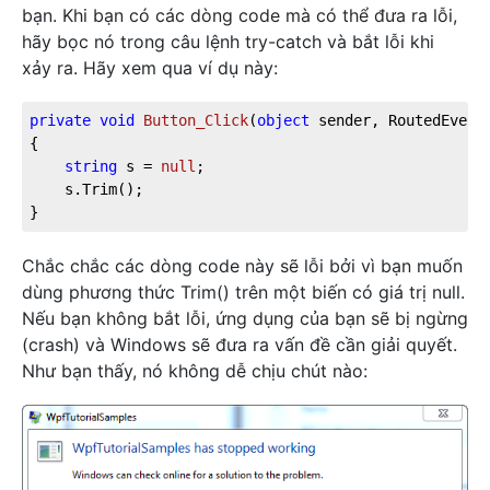
bạn. Khi bạn có các dòng code mà có thể đưa ra lỗi,
hãy bọc nó trong câu lệnh try-catch và bắt lỗi khi
xảy ra. Hãy xem qua ví dụ này:
private
void
Button_Click
(
object
 sender, RoutedEvent
{

string
 s = 
null
;

	s.Trim();

}
Chắc chắc các dòng code này sẽ lỗi bởi vì bạn muốn
dùng phương thức Trim() trên một biến có giá trị null.
Nếu bạn không bắt lỗi, ứng dụng của bạn sẽ bị ngừng
(crash) và Windows sẽ đưa ra vấn đề cần giải quyết.
Như bạn thấy, nó không dễ chịu chút nào: