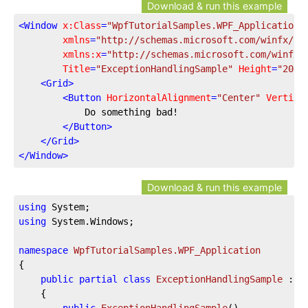
Download & run this example
<
Window
x:Class
=
"WpfTutorialSamples.WPF_Application.
xmlns
=
"http://schemas.microsoft.com/winfx/20
xmlns:x
=
"http://schemas.microsoft.com/winfx/
Title
=
"ExceptionHandlingSample"
Height
=
"200"
<
Grid
>
<
Button
HorizontalAlignment
=
"Center"
Vertica
            Do something bad!

</
Button
>
</
Grid
>
</
Window
>
Download & run this example
using
using
 System.Windows;

namespace
WpfTutorialSamples.WPF_Application
{

public
partial
class
ExceptionHandlingSample
 : 
W
	{
