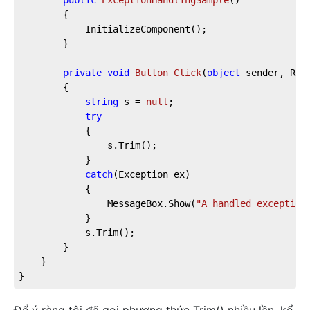
public
ExceptionHandlingSample
(
)
		{

			InitializeComponent();

		}

private
void
Button_Click
(
object
 sender, Rou
		{

string
 s = 
null
;

try
			{

				s.Trim();

			}

catch
(Exception ex)

			{

				MessageBox.Show(
"A handled exception
			}

			s.Trim();

		}

	}

}