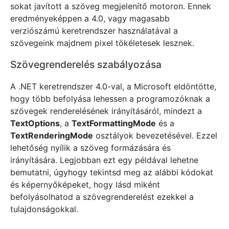
sokat javított a szöveg megjelenítő motoron. Ennek
eredményeképpen a 4.0, vagy magasabb
verziószámú keretrendszer használatával a
szövegeink majdnem pixel tökéletesek lesznek.
Szövegrenderelés szabályozása
A .NET keretrendszer 4.0-val, a Microsoft eldöntötte,
hogy több befolyása lehessen a programozóknak a
szövegek renderelésének irányításáról, mindezt a
TextOptions
, a
TextFormattingMode
és a
TextRenderingMode
osztályok bevezetésével. Ezzel
lehetőség nyílik a szöveg formázására és
irányítására. Legjobban ezt egy példával lehetne
bemutatni, úgyhogy tekintsd meg az alábbi kódokat
és képernyőképeket, hogy lásd miként
befolyásolhatod a szövegrenderelést ezekkel a
tulajdonságokkal.