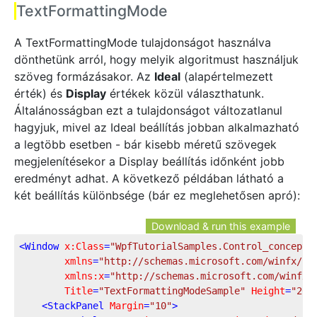
TextFormattingMode
A TextFormattingMode tulajdonságot használva
dönthetünk arról, hogy melyik algoritmust használjuk
szöveg formázásakor. Az
Ideal
(alapértelmezett
érték) és
Display
értékek közül választhatunk.
Általánosságban ezt a tulajdonságot változatlanul
hagyjuk, mivel az Ideal beállítás jobban alkalmazható
a legtöbb esetben - bár kisebb méretű szövegek
megjelenítésekor a Display beállítás időnként jobb
eredményt adhat. A következő példában látható a
két beállítás különbsége (bár ez meglehetősen apró):
Download & run this example
<
Window
x:Class
=
"WpfTutorialSamples.Control_concepts
xmlns
=
"http://schemas.microsoft.com/winfx/20
xmlns:x
=
"http://schemas.microsoft.com/winfx/
Title
=
"TextFormattingModeSample"
Height
=
"200
<
StackPanel
Margin
=
"10"
>