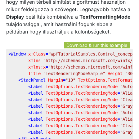
hogy milyen térbeli simítást algoritmust használjon
mikor feldolgozza a szöveget. Legnagyobb hatása a
Display
beállítás kombinálva a
TextFormattingMode
tulajdonsággal, amit használni fogunk ebbe a
példában hogy illusztráljuk a különbségeket.
Download & run this example
<
Window
x:Class
=
"WpfTutorialSamples.Control_concepts
xmlns
=
"http://schemas.microsoft.com/winfx/20
xmlns:x
=
"http://schemas.microsoft.com/winfx/
Title
=
"TextRenderingModeSample"
Height
=
"300"
<
StackPanel
Margin
=
"10"
TextOptions.TextFormatti
<
Label
TextOptions.TextRenderingMode
=
"Auto"
<
Label
TextOptions.TextRenderingMode
=
"Aliase
<
Label
TextOptions.TextRenderingMode
=
"ClearT
<
Label
TextOptions.TextRenderingMode
=
"Graysc
<
Label
TextOptions.TextRenderingMode
=
"Auto"
<
Label
TextOptions.TextRenderingMode
=
"Aliase
<
Label
TextOptions.TextRenderingMode
=
"ClearT
<
Label
TextOptions.TextRenderingMode
=
"Graysc
</
StackPanel
>