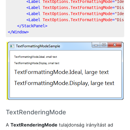
<
Label
TextOptions.TextFormattingMode
=
"Ideal
<
Label
TextOptions.TextFormattingMode
=
"Displ
<
Label
TextOptions.TextFormattingMode
=
"Ideal
<
Label
TextOptions.TextFormattingMode
=
"Displ
</
StackPanel
>
</
Window
>
TextRenderingMode
A
TextRenderingMode
tulajdonság irányítást ad