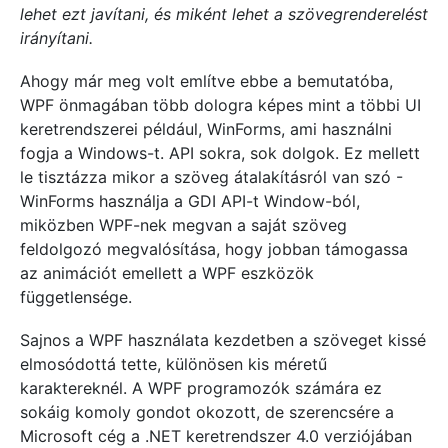
lehet ezt javítani, és miként lehet a szövegrenderelést
irányítani.
Ahogy már meg volt említve ebbe a bemutatóba,
WPF önmagában több dologra képes mint a többi UI
keretrendszerei például, WinForms, ami használni
fogja a Windows-t. API sokra, sok dolgok. Ez mellett
le tisztázza mikor a szöveg átalakításról van szó -
WinForms használja a GDI API-t Window-ból,
miközben WPF-nek megvan a saját szöveg
feldolgozó megvalósítása, hogy jobban támogassa
az animációt emellett a WPF eszközök
függetlensége.
Sajnos a WPF használata kezdetben a szöveget kissé
elmosódottá tette, különösen kis méretű
karaktereknél. A WPF programozók számára ez
sokáig komoly gondot okozott, de szerencsére a
Microsoft cég a .NET keretrendszer 4.0 verziójában