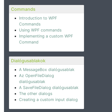
Commands
Introduction to WPF
Commands
Using WPF commands
Implementing a custom WPF
Command
Dialógusablakok
A MessageBox dialógusablak
Az OpenFileDialog
dialógusablak
A SaveFileDialog dialógusablak
The other dialogs
Creating a custom input dialog