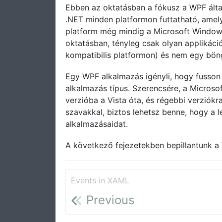
Ebben az oktatásban a fókusz a WPF álta
.NET minden platformon futtatható, amely
platform még mindig a Microsoft Window
oktatásban, tényleg csak olyan applikác
kompatibilis platformon) és nem egy böng
Egy WPF alkalmazás igényli, hogy fusson
alkalmazás típus. Szerencsére, a Microso
verzióba a Vista óta, és régebbi verziók
szavakkal, biztos lehetsz benne, hogy a 
alkalmazásaidat.
A következő fejezetekben bepillantunk a 
Events in XAML
Previous