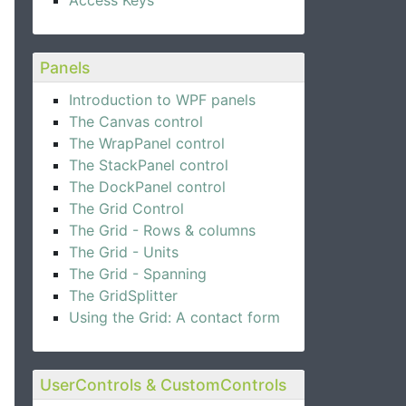
Access Keys
Panels
Introduction to WPF panels
The Canvas control
The WrapPanel control
The StackPanel control
The DockPanel control
The Grid Control
The Grid - Rows & columns
The Grid - Units
The Grid - Spanning
The GridSplitter
Using the Grid: A contact form
UserControls & CustomControls