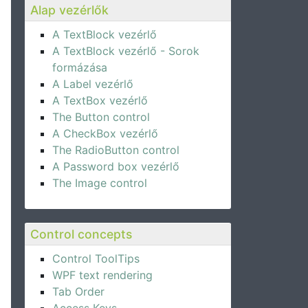
Alap vezérlők
A TextBlock vezérlő
A TextBlock vezérlő - Sorok
formázása
A Label vezérlő
A TextBox vezérlő
The Button control
A CheckBox vezérlő
The RadioButton control
A Password box vezérlő
The Image control
Control concepts
Control ToolTips
WPF text rendering
Tab Order