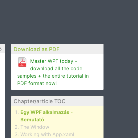
5
Download as PDF
Master WPF today -
download all the code
samples + the entire tutorial in
PDF format now!
Chapter/article TOC
Egy WPF alkalmazás -
Bemutató
The Window
Working with App.xaml