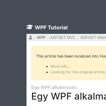
WPF Tutorial
WPF
ASP.NET MVC
ASP.NET Web
This article has been localized into H
More info...
Looking for the original article
Egy WPF alkalmazás:
Egy WPF alkalm