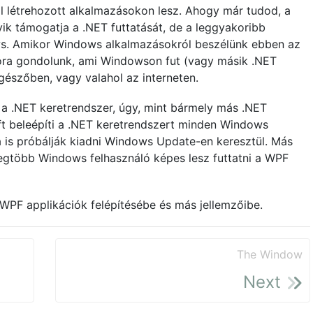
l létrehozott alkalmazásokon lesz. Ahogy már tudod, a
ik támogatja a .NET futtatását, de a leggyakoribb
s. Amikor Windows alkalmazásokról beszélünk ebben az
ióra gondolunk, ami Windowson fut (vagy másik .NET
észőben, vagy valahol az interneten.
 a .NET keretrendszer, úgy, mint bármely más .NET
ft beleépíti a .NET keretrendszert minden Windows
ra is próbálják kiadni Windows Update-en keresztül. Más
legtöbb Windows felhasználó képes lesz futtatni a WPF
WPF applikációk felépítésébe és más jellemzőibe.
The Window
Next