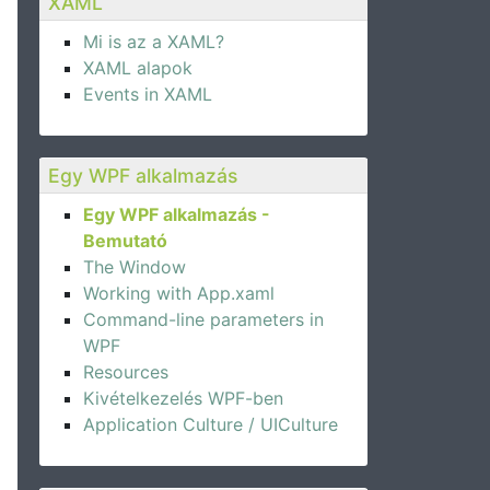
XAML
Mi is az a XAML?
XAML alapok
Events in XAML
Egy WPF alkalmazás
Egy WPF alkalmazás -
Bemutató
The Window
Working with App.xaml
Command-line parameters in
WPF
Resources
Kivételkezelés WPF-ben
Application Culture / UICulture