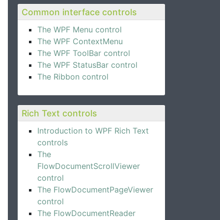
Common interface controls
The WPF Menu control
The WPF ContextMenu
The WPF ToolBar control
The WPF StatusBar control
The Ribbon control
Rich Text controls
Introduction to WPF Rich Text
controls
The
FlowDocumentScrollViewer
control
The FlowDocumentPageViewer
control
The FlowDocumentReader