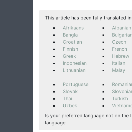
This article has been fully translated i
Afrikaans
Albanian
Bangla
Bulgaria
Croatian
Czech
Finnish
French
Greek
Hebrew
Indonesian
Italian
Lithuanian
Malay
Portuguese
Romania
Slovak
Slovenia
Thai
Turkish
Uzbek
Vietnam
Is your preferred language not on the l
language!