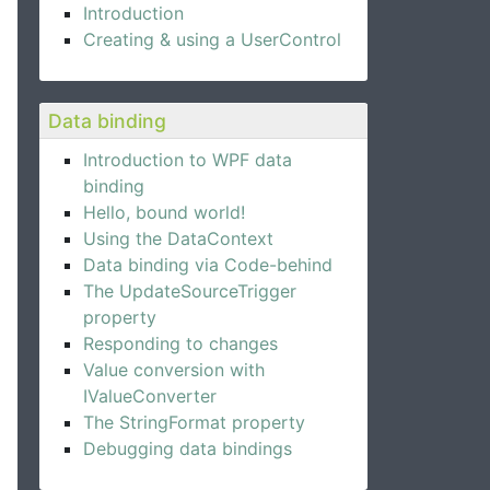
Introduction
Creating & using a UserControl
Data binding
Introduction to WPF data
binding
Hello, bound world!
Using the DataContext
Data binding via Code-behind
The UpdateSourceTrigger
property
Responding to changes
Value conversion with
IValueConverter
The StringFormat property
Debugging data bindings