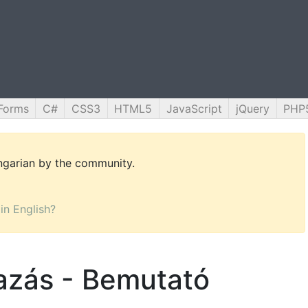
Forms
C#
CSS3
HTML5
JavaScript
jQuery
PHP
ungarian by the community.
 in English?
azás - Bemutató