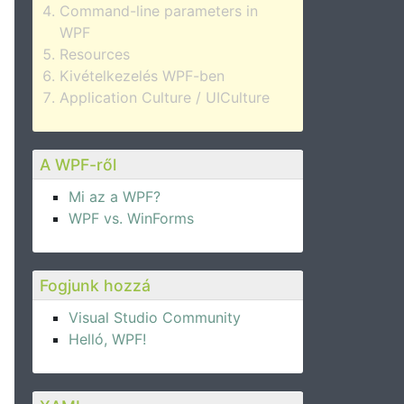
Command-line parameters in
WPF
Resources
Kivételkezelés WPF-ben
Application Culture / UICulture
A WPF-ről
Mi az a WPF?
WPF vs. WinForms
Fogjunk hozzá
Visual Studio Community
Helló, WPF!