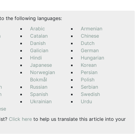
nto the following languages:
Arabic
Armenian
n
Catalan
Chinese
Danish
Dutch
Galician
German
Hindi
Hungarian
Japanese
Korean
Norwegian
Persian
Bokmål
Polish
n
Russian
Serbian
n
Spanish
Swedish
Ukrainian
Urdu
ese
ist?
Click here
to help us translate this article into your