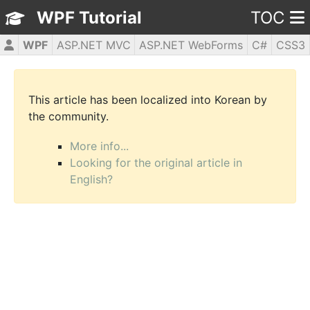
WPF Tutorial
TOC
WPF
ASP.NET MVC
ASP.NET WebForms
C#
CSS3
HTML5
JavaScript
jQuery
PHP5
This article has been localized into Korean by
the community.
More info...
Looking for the original article in
English?