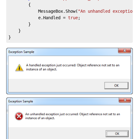
		{

			MessageBox.Show(
"An unhandled exception 
			e.Handled = 
true
;

		}

	}

}