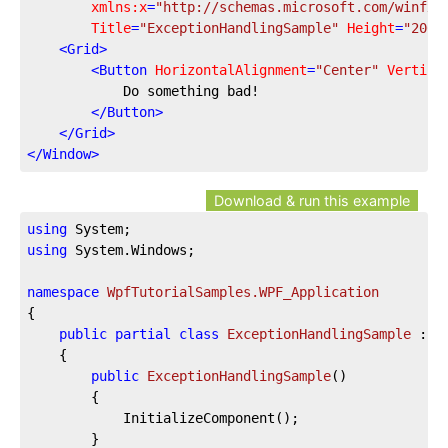
xmlns:x
=
"http://schemas.microsoft.com/winfx/
Title
=
"ExceptionHandlingSample"
Height
=
"200"
<
Grid
>
<
Button
HorizontalAlignment
=
"Center"
Vertica
            Do something bad!

</
Button
>
</
Grid
>
</
Window
>
Download & run this example
using
using
 System.Windows;

namespace
WpfTutorialSamples.WPF_Application
{

public
partial
class
ExceptionHandlingSample
 : 
W
	{

public
ExceptionHandlingSample
(
)
		{

			InitializeComponent();

		}
