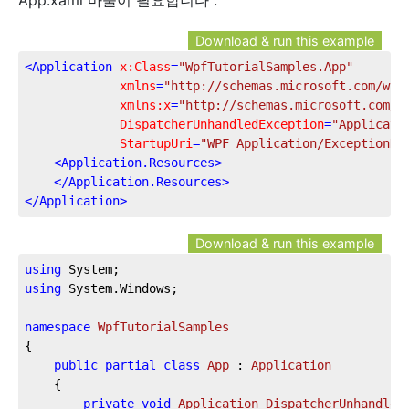
App.xaml 마술이 필요합니다 :
Download & run this example
<
Application
x:Class
=
"WpfTutorialSamples.App"
xmlns
=
"http://schemas.microsoft.com/win
xmlns:x
=
"http://schemas.microsoft.com/w
DispatcherUnhandledException
=
"Applicati
StartupUri
=
"WPF Application/ExceptionHa
<
Application.Resources
>
</
Application.Resources
>
</
Application
>
Download & run this example
using
using
 System.Windows;

namespace
WpfTutorialSamples
{

public
partial
class
App
 : 
Application
	{

private
void
Application_DispatcherUnhandled