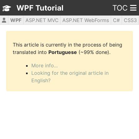
WPF Tutorial
TOC
WPF
ASP.NET MVC
ASP.NET WebForms
C#
CSS3
HTML5
JavaScript
jQuery
PHP5
This article is currently in the process of being
translated into
Portuguese
(~99% done).
More info...
Looking for the original article in
English?