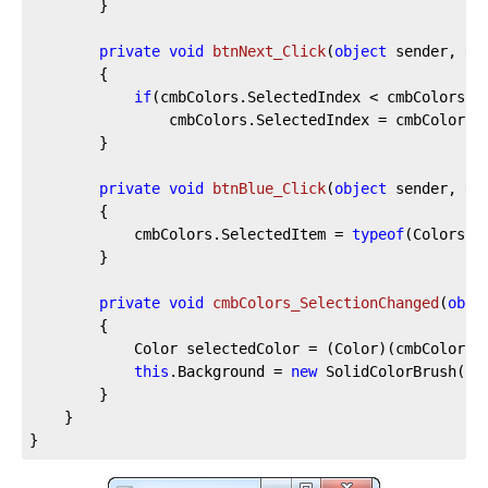
		}

private
void
btnNext_Click
(
object
 sender, Ro
		{

if
(cmbColors.SelectedIndex < cmbColors.I
				cmbColors.SelectedIndex = cmbColors
		}

private
void
btnBlue_Click
(
object
 sender, Ro
		{

			cmbColors.SelectedItem = 
typeof
(Colors).
		}

private
void
cmbColors_SelectionChanged
(
obje
		{

			Color selectedColor = (Color)(cmbColors
this
.Background = 
new
 SolidColorBrush(sel
		}

	}

}