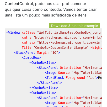
ContentControl, podemos usar praticamente
qualquer coisa como conteúdo. Vamos tentar criar
uma lista um pouco mais sofisticada de itens:
Download & run this example
<
Window
x:Class
=
"WpfTutorialSamples.ComboBox_control
xmlns
=
"http://schemas.microsoft.com/winfx/20
xmlns:x
=
"http://schemas.microsoft.com/winfx/
Title
=
"ComboBoxCustomContentSample"
Height
=
"
<
StackPanel
Margin
=
"10"
>
<
ComboBox
>
<
ComboBoxItem
>
<
StackPanel
Orientation
=
"Horizontal"
<
Image
Source
=
"/WpfTutorialSampl
<
TextBlock
Foreground
=
"Red"
>
Red
<
</
StackPanel
>
</
ComboBoxItem
>
<
ComboBoxItem
>
<
StackPanel
Orientation
=
"Horizontal"
<
Image
Source
=
"/WpfTutorialSampl