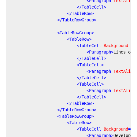
<
Paragraph
TextAlign
</
TableCell
>
</
TableRow
>
</
TableRowGroup
>
<
TableRowGroup
>
<
TableRow
>
<
TableCell
Background
=
"G
<
Paragraph
>
Lines of 
</
TableCell
>
<
TableCell
>
<
Paragraph
TextAlign
</
TableCell
>
<
TableCell
>
<
Paragraph
TextAlign
</
TableCell
>
</
TableRow
>
</
TableRowGroup
>
<
TableRowGroup
>
<
TableRow
>
<
TableCell
Background
=
"G
<
Paragraph
>
Developer