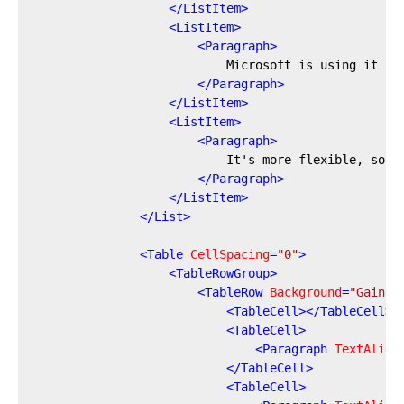
</
ListItem
>
<
ListItem
>
<
Paragraph
>
                            Microsoft is using it for
</
Paragraph
>
</
ListItem
>
<
ListItem
>
<
Paragraph
>
                            It's more flexible, so yo
</
Paragraph
>
</
ListItem
>
</
List
>
<
Table
CellSpacing
=
"0"
>
<
TableRowGroup
>
<
TableRow
Background
=
"Gainsb
<
TableCell
>
</
TableCell
>
<
TableCell
>
<
Paragraph
TextAlign
</
TableCell
>
<
TableCell
>