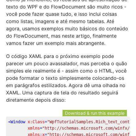
texto do WPF e do FlowDocument são muito ricos -
você pode fazer quase tudo, e isso inclui coisas
como listas, imagens e até mesmo tabelas. Até
agora, usamos exemplos muito básicos do conteúdo
do FlowDocument, mas neste artigo, finalmente
vamos fazer um exemplo mais abrangente.
O código XAML para o próximo exemplo pode
parecer um pouco avassalador, mas perceba o quão
simples ele realmente é - assim como o HTML, você
pode formatar o texto simplesmente colocando-os
em parágrafos estilizados. Agora dê uma olhada no
XAML. Uma captura de tela do resultado seguirá
diretamente depois disso:
Download & run this example
<
Window
x:Class
=
"WpfTutorialSamples.Rich_text_contro
xmlns
=
"http://schemas.microsoft.com/winfx/20
xmlns:x
=
"http://schemas.microsoft.com/winfx/