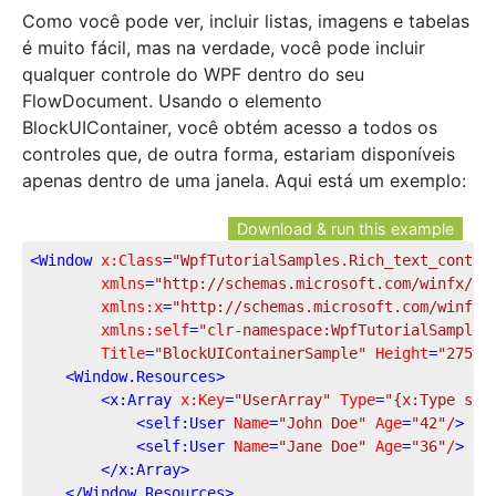
Como você pode ver, incluir listas, imagens e tabelas
é muito fácil, mas na verdade, você pode incluir
qualquer controle do WPF dentro do seu
FlowDocument. Usando o elemento
BlockUIContainer, você obtém acesso a todos os
controles que, de outra forma, estariam disponíveis
apenas dentro de uma janela. Aqui está um exemplo:
Download & run this example
<
Window
x:Class
=
"WpfTutorialSamples.Rich_text_contro
xmlns
=
"http://schemas.microsoft.com/winfx/20
xmlns:x
=
"http://schemas.microsoft.com/winfx/
xmlns:self
=
"clr-namespace:WpfTutorialSamples
Title
=
"BlockUIContainerSample"
Height
=
"275"
<
Window.Resources
>
<
x:Array
x:Key
=
"UserArray"
Type
=
"{x:Type sel
<
self:User
Name
=
"John Doe"
Age
=
"42"
/
>
<
self:User
Name
=
"Jane Doe"
Age
=
"36"
/
>
</
x:Array
>
</
Window.Resources
>