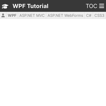
WPF Tutorial
TOC
WPF
ASP.NET MVC
ASP.NET WebForms
C#
CSS3
HTML5
JavaScript
jQuery
PHP5