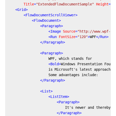
Title
=
"ExtendedFlowDocumentSample"
Height
=
"5
<
Grid
>
<
FlowDocumentScrollViewer
>
<
FlowDocument
>
<
Paragraph
>
<
Image
Source
=
"http://www.wpf-tu
<
Run
FontSize
=
"120"
>
WPF
</
Run
>
</
Paragraph
>
<
Paragraph
>
                    WPF, which stands for

<
Bold
>
Windows Presentation Found
                    is Microsoft's latest approach to
                    Some advantages include:

</
Paragraph
>
<
List
>
<
ListItem
>
<
Paragraph
>
                            It's newer and thereby mo
</
Paragraph
>