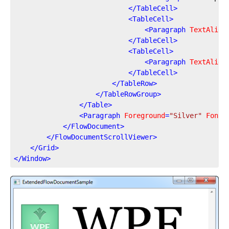
</
TableCell
>
<
TableCell
>
<
Paragraph
TextAlign
</
TableCell
>
<
TableCell
>
<
Paragraph
TextAlign
</
TableCell
>
</
TableRow
>
</
TableRowGroup
>
</
Table
>
<
Paragraph
Foreground
=
"Silver"
FontS
</
FlowDocument
>
</
FlowDocumentScrollViewer
>
</
Grid
>
</
Window
>