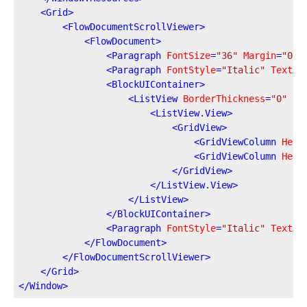
<
Grid
>
<
FlowDocumentScrollViewer
>
<
FlowDocument
>
<
Paragraph
FontSize
=
"36"
Margin
=
"0"
>
<
Paragraph
FontStyle
=
"Italic"
TextAl
<
BlockUIContainer
>
<
ListView
BorderThickness
=
"0"
It
<
ListView.View
>
<
GridView
>
<
GridViewColumn
Head
<
GridViewColumn
Head
</
GridView
>
</
ListView.View
>
</
ListView
>
</
BlockUIContainer
>
<
Paragraph
FontStyle
=
"Italic"
TextAl
</
FlowDocument
>
</
FlowDocumentScrollViewer
>
</
Grid
>
</
Window
>