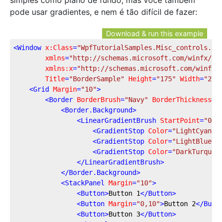
pode usar gradientes, e nem é tão difícil de fazer:
Download & run this example
<
Window
x:Class
=
"WpfTutorialSamples.Misc_controls.Bo
xmlns
=
"http://schemas.microsoft.com/winfx/20
xmlns:x
=
"http://schemas.microsoft.com/winfx/
Title
=
"BorderSample"
Height
=
"175"
Width
=
"200
<
Grid
Margin
=
"10"
>
<
Border
BorderBrush
=
"Navy"
BorderThickness
=
"
<
Border.Background
>
<
LinearGradientBrush
StartPoint
=
"0.5
<
GradientStop
Color
=
"LightCyan"
<
GradientStop
Color
=
"LightBlue"
<
GradientStop
Color
=
"DarkTurquoi
</
LinearGradientBrush
>
</
Border.Background
>
<
StackPanel
Margin
=
"10"
>
<
Button
>
Button 1
</
Button
>
<
Button
Margin
=
"0,10"
>
Button 2
</
Butt
<
Button
>
Button 3
</
Button
>