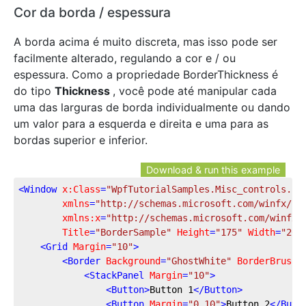
Cor da borda / espessura
A borda acima é muito discreta, mas isso pode ser
facilmente alterado, regulando a cor e / ou
espessura. Como a propriedade BorderThickness é
do tipo
Thickness
, você pode até manipular cada
uma das larguras de borda individualmente ou dando
um valor para a esquerda e direita e uma para as
bordas superior e inferior.
Download & run this example
<
Window
x:Class
=
"WpfTutorialSamples.Misc_controls.Bo
xmlns
=
"http://schemas.microsoft.com/winfx/20
xmlns:x
=
"http://schemas.microsoft.com/winfx/
Title
=
"BorderSample"
Height
=
"175"
Width
=
"200
<
Grid
Margin
=
"10"
>
<
Border
Background
=
"GhostWhite"
BorderBrush
=
<
StackPanel
Margin
=
"10"
>
<
Button
>
Button 1
</
Button
>
<
Button
Margin
=
"0,10"
>
Button 2
</
Butt