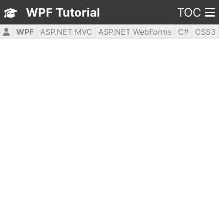
WPF Tutorial
TOC
WPF
ASP.NET MVC
ASP.NET WebForms
C#
CSS3
HTML5
JavaScript
jQuery
PHP5