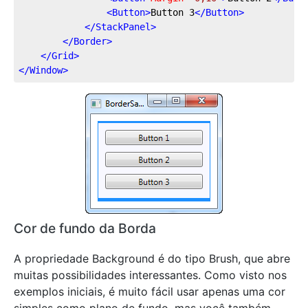
<
Button
>
Button 3
</
Button
>
</
StackPanel
>
</
Border
>
</
Grid
>
</
Window
>
Cor de fundo da Borda
A propriedade Background é do tipo Brush, que abre
muitas possibilidades interessantes. Como visto nos
exemplos iniciais, é muito fácil usar apenas uma cor
simples como plano de fundo, mas você também