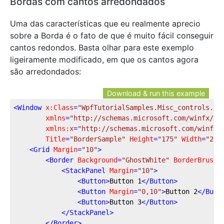
Bordas com cantos arredondados
Uma das características que eu realmente aprecio
sobre a Borda é o fato de que é muito fácil conseguir
cantos redondos. Basta olhar para este exemplo
ligeiramente modificado, em que os cantos agora
são arredondados:
Download & run this example
<
Window
x:Class
=
"WpfTutorialSamples.Misc_controls.Bo
xmlns
=
"http://schemas.microsoft.com/winfx/20
xmlns:x
=
"http://schemas.microsoft.com/winfx/
Title
=
"BorderSample"
Height
=
"175"
Width
=
"200
<
Grid
Margin
=
"10"
>
<
Border
Background
=
"GhostWhite"
BorderBrush
=
<
StackPanel
Margin
=
"10"
>
<
Button
>
Button 1
</
Button
>
<
Button
Margin
=
"0,10"
>
Button 2
</
Butt
<
Button
>
Button 3
</
Button
>
</
StackPanel
>
</
Border
>