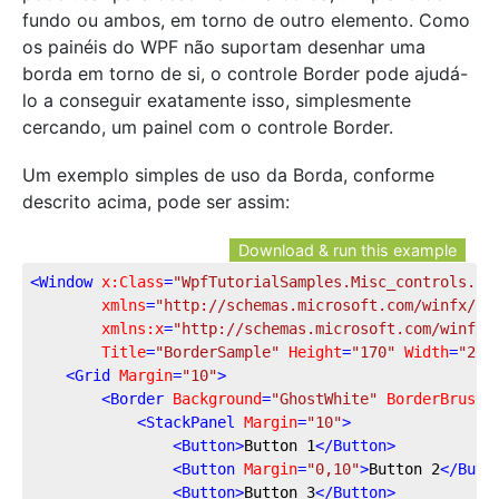
fundo ou ambos, em torno de outro elemento. Como
os painéis do WPF não suportam desenhar uma
borda em torno de si, o controle Border pode ajudá-
lo a conseguir exatamente isso, simplesmente
cercando, um painel com o controle Border.
Um exemplo simples de uso da Borda, conforme
descrito acima, pode ser assim:
Download & run this example
<
Window
x:Class
=
"WpfTutorialSamples.Misc_controls.Bo
xmlns
=
"http://schemas.microsoft.com/winfx/20
xmlns:x
=
"http://schemas.microsoft.com/winfx/
Title
=
"BorderSample"
Height
=
"170"
Width
=
"200
<
Grid
Margin
=
"10"
>
<
Border
Background
=
"GhostWhite"
BorderBrush
=
<
StackPanel
Margin
=
"10"
>
<
Button
>
Button 1
</
Button
>
<
Button
Margin
=
"0,10"
>
Button 2
</
Butt
<
Button
>
Button 3
</
Button
>