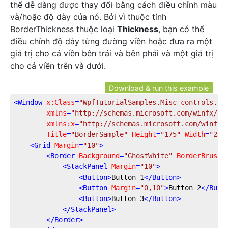
thể dễ dàng được thay đổi bằng cách điều chỉnh màu
và/hoặc độ dày của nó. Bởi vì thuộc tính
BorderThickness thuộc loại
Thickness
, bạn có thể
điều chỉnh độ dày từng đường viền hoặc đưa ra một
giá trị cho cả viền bên trái và bên phải và một giá trị
cho cả viền trên và dưới.
Download & run this example
<
Window
x:Class
=
"WpfTutorialSamples.Misc_controls.Bo
xmlns
=
"http://schemas.microsoft.com/winfx/20
xmlns:x
=
"http://schemas.microsoft.com/winfx/
Title
=
"BorderSample"
Height
=
"175"
Width
=
"200
<
Grid
Margin
=
"10"
>
<
Border
Background
=
"GhostWhite"
BorderBrush
=
<
StackPanel
Margin
=
"10"
>
<
Button
>
Button 1
</
Button
>
<
Button
Margin
=
"0,10"
>
Button 2
</
Butt
<
Button
>
Button 3
</
Button
>
</
StackPanel
>
</
Border
>