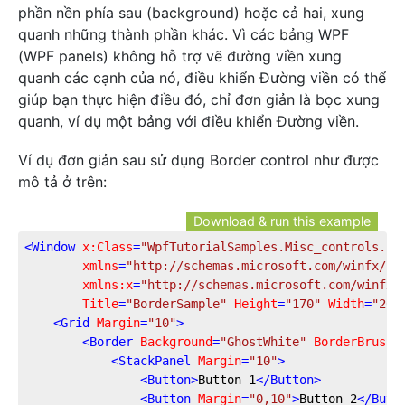
phần nền phía sau (background) hoặc cả hai, xung
quanh những thành phần khác. Vì các bảng WPF
(WPF panels) không hỗ trợ vẽ đường viền xung
quanh các cạnh của nó, điều khiển Đường viền có thể
giúp bạn thực hiện điều đó, chỉ đơn giản là bọc xung
quanh, ví dụ một bảng với điều khiển Đường viền.
Ví dụ đơn giản sau sử dụng Border control như được
mô tả ở trên:
Download & run this example
<
Window
x:Class
=
"WpfTutorialSamples.Misc_controls.Bo
xmlns
=
"http://schemas.microsoft.com/winfx/20
xmlns:x
=
"http://schemas.microsoft.com/winfx/
Title
=
"BorderSample"
Height
=
"170"
Width
=
"200
<
Grid
Margin
=
"10"
>
<
Border
Background
=
"GhostWhite"
BorderBrush
=
<
StackPanel
Margin
=
"10"
>
<
Button
>
Button 1
</
Button
>
<
Button
Margin
=
"0,10"
>
Button 2
</
Butt