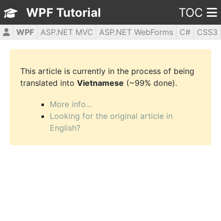
WPF Tutorial
TOC
WPF
ASP.NET MVC
ASP.NET WebForms
C#
CSS3
HTML5
JavaScript
jQuery
PHP5
This article is currently in the process of being
translated into
Vietnamese
(~99% done).
More info...
Looking for the original article in
English?