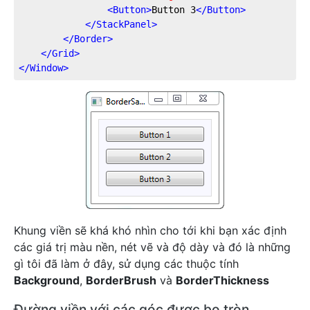
<
Button
>
Button 3
</
Button
>
</
StackPanel
>
</
Border
>
</
Grid
>
</
Window
>
Khung viền sẽ khá khó nhìn cho tới khi bạn xác định
các giá trị màu nền, nét vẽ và độ dày và đó là những
gì tôi đã làm ở đây, sử dụng các thuộc tính
Background
,
BorderBrush
và
BorderThickness
Đường viền với các góc được bo tròn