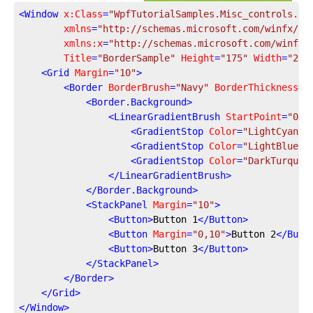
<
Window
x:Class
=
"WpfTutorialSamples.Misc_controls.Bo
xmlns
=
"http://schemas.microsoft.com/winfx/20
xmlns:x
=
"http://schemas.microsoft.com/winfx/
Title
=
"BorderSample"
Height
=
"175"
Width
=
"200
<
Grid
Margin
=
"10"
>
<
Border
BorderBrush
=
"Navy"
BorderThickness
=
"
<
Border.Background
>
<
LinearGradientBrush
StartPoint
=
"0.5
<
GradientStop
Color
=
"LightCyan"
<
GradientStop
Color
=
"LightBlue"
<
GradientStop
Color
=
"DarkTurquoi
</
LinearGradientBrush
>
</
Border.Background
>
<
StackPanel
Margin
=
"10"
>
<
Button
>
Button 1
</
Button
>
<
Button
Margin
=
"0,10"
>
Button 2
</
Butt
<
Button
>
Button 3
</
Button
>
</
StackPanel
>
</
Border
>
</
Grid
>
</
Window
>