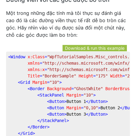
Một trong những đặc tính mà tôi thực sự đánh giá
cao đó là các đường viền thực tế rất dễ bo tròn các
góc. Hãy nhìn vào ví dụ được sửa đổi một chút này,
chỗ các góc được làm bo tròn:
Download & run this example
<
Window
x:Class
=
"WpfTutorialSamples.Misc_controls.Bo
xmlns
=
"http://schemas.microsoft.com/winfx/20
xmlns:x
=
"http://schemas.microsoft.com/winfx/
Title
=
"BorderSample"
Height
=
"175"
Width
=
"200
<
Grid
Margin
=
"10"
>
<
Border
Background
=
"GhostWhite"
BorderBrush
=
<
StackPanel
Margin
=
"10"
>
<
Button
>
Button 1
</
Button
>
<
Button
Margin
=
"0,10"
>
Button 2
</
Butt
<
Button
>
Button 3
</
Button
>
</
StackPanel
>
</
Border
>
</
Grid
>