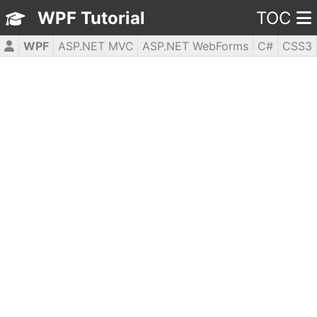
WPF Tutorial
TOC
WPF
ASP.NET MVC
ASP.NET WebForms
C#
CSS3
HTML5
JavaScript
jQuery
PHP5