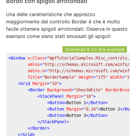
Bordo con spigoli arrotondati
Una delle caratteristiche che apprezzo
maggiormente del controllo Border è che è molto
facile ottenere spigoli arrotondati. Osserva in questo
esempio come siano stati smussati gli spigoli:
Download & run this example
<
Window
x:Class
=
"WpfTutorialSamples.Misc_controls.Bo
xmlns
=
"http://schemas.microsoft.com/winfx/20
xmlns:x
=
"http://schemas.microsoft.com/winfx/
Title
=
"BorderSample"
Height
=
"175"
Width
=
"200
<
Grid
Margin
=
"10"
>
<
Border
Background
=
"GhostWhite"
BorderBrush
=
<
StackPanel
Margin
=
"10"
>
<
Button
>
Button 1
</
Button
>
<
Button
Margin
=
"0,10"
>
Button 2
</
Butt
<
Button
>
Button 3
</
Button
>
</
StackPanel
>
</
Border
>
</
Grid
>