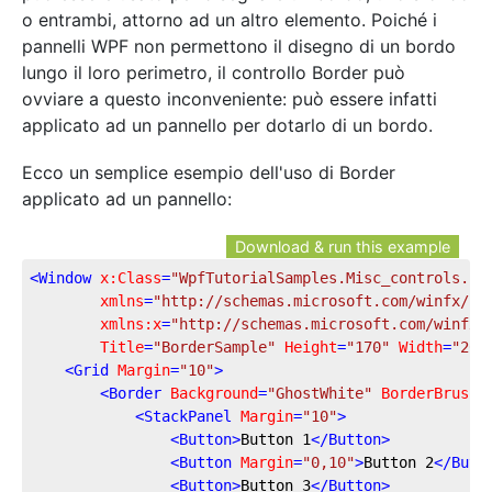
o entrambi, attorno ad un altro elemento. Poiché i
pannelli WPF non permettono il disegno di un bordo
lungo il loro perimetro, il controllo Border può
ovviare a questo inconveniente: può essere infatti
applicato ad un pannello per dotarlo di un bordo.
Ecco un semplice esempio dell'uso di Border
applicato ad un pannello:
Download & run this example
<
Window
x:Class
=
"WpfTutorialSamples.Misc_controls.Bo
xmlns
=
"http://schemas.microsoft.com/winfx/20
xmlns:x
=
"http://schemas.microsoft.com/winfx/
Title
=
"BorderSample"
Height
=
"170"
Width
=
"200
<
Grid
Margin
=
"10"
>
<
Border
Background
=
"GhostWhite"
BorderBrush
=
<
StackPanel
Margin
=
"10"
>
<
Button
>
Button 1
</
Button
>
<
Button
Margin
=
"0,10"
>
Button 2
</
Butt
<
Button
>
Button 3
</
Button
>