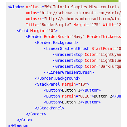
<
Window
x:Class
=
"WpfTutorialSamples.Misc_controls.Bo
xmlns
=
"http://schemas.microsoft.com/winfx/20
xmlns:x
=
"http://schemas.microsoft.com/winfx/
Title
=
"BorderSample"
Height
=
"175"
Width
=
"200
<
Grid
Margin
=
"10"
>
<
Border
BorderBrush
=
"Navy"
BorderThickness
=
"
<
Border.Background
>
<
LinearGradientBrush
StartPoint
=
"0.5
<
GradientStop
Color
=
"LightCyan"
<
GradientStop
Color
=
"LightBlue"
<
GradientStop
Color
=
"DarkTurquoi
</
LinearGradientBrush
>
</
Border.Background
>
<
StackPanel
Margin
=
"10"
>
<
Button
>
Button 1
</
Button
>
<
Button
Margin
=
"0,10"
>
Button 2
</
Butt
<
Button
>
Button 3
</
Button
>
</
StackPanel
>
</
Border
>
</
Grid
>
</
Window
>