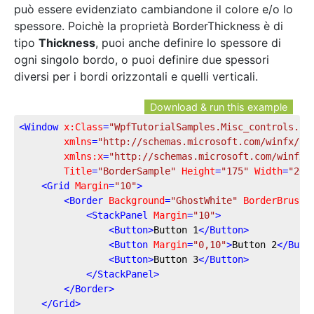
può essere evidenziato cambiandone il colore e/o lo
spessore. Poichè la proprietà BorderThickness è di
tipo
Thickness
, puoi anche definire lo spessore di
ogni singolo bordo, o puoi definire due spessori
diversi per i bordi orizzontali e quelli verticali.
Download & run this example
<
Window
x:Class
=
"WpfTutorialSamples.Misc_controls.Bo
xmlns
=
"http://schemas.microsoft.com/winfx/20
xmlns:x
=
"http://schemas.microsoft.com/winfx/
Title
=
"BorderSample"
Height
=
"175"
Width
=
"200
<
Grid
Margin
=
"10"
>
<
Border
Background
=
"GhostWhite"
BorderBrush
=
<
StackPanel
Margin
=
"10"
>
<
Button
>
Button 1
</
Button
>
<
Button
Margin
=
"0,10"
>
Button 2
</
Butt
<
Button
>
Button 3
</
Button
>
</
StackPanel
>
</
Border
>
</
Grid
>