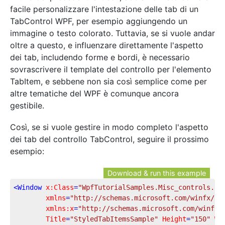
facile personalizzare l'intestazione delle tab di un
TabControl WPF, per esempio aggiungendo un
immagine o testo colorato. Tuttavia, se si vuole andar
oltre a questo, e influenzare direttamente l'aspetto
dei tab, includendo forme e bordi, è necessario
sovrascrivere il template del controllo per l'elemento
TabItem, e sebbene non sia così semplice come per
altre tematiche del WPF è comunque ancora
gestibile.
Così, se si vuole gestire in modo completo l'aspetto
dei tab del controllo TabControl, seguire il prossimo
esempio:
Download & run this example
<
Window
x:Class
=
"WpfTutorialSamples.Misc_controls.St
xmlns
=
"http://schemas.microsoft.com/winfx/20
xmlns:x
=
"http://schemas.microsoft.com/winfx/
Title
=
"StyledTabItemsSample"
Height
=
"150"
Wi