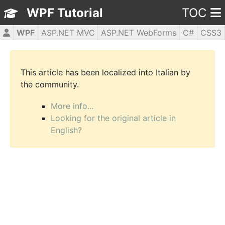
WPF Tutorial
TOC
WPF
ASP.NET MVC
ASP.NET WebForms
C#
CSS3
HTML5
JavaScript
jQuery
PHP5
This article has been localized into Italian by
the community.
More info...
Looking for the original article in
English?