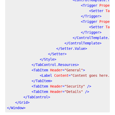
<
Trigger
Propert
<
Setter
Targ
</
Trigger
>
<
Trigger
Propert
<
Setter
Targ
</
Trigger
>
</
ControlTemplate.Tr
</
ControlTemplate
>
</
Setter.Value
>
</
Setter
>
</
Style
>
</
TabControl.Resources
>
<
TabItem
Header
=
"General"
>
<
Label
Content
=
"Content goes here...
</
TabItem
>
<
TabItem
Header
=
"Security"
 />
<
TabItem
Header
=
"Details"
 />
</
TabControl
>
</
Grid
>
</
Window
>