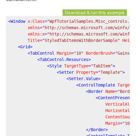
Download & run this example
<
Window
x:Class
=
"WpfTutorialSamples.Misc_controls.St
xmlns
=
"http://schemas.microsoft.com/winfx/20
xmlns:x
=
"http://schemas.microsoft.com/winfx/
Title
=
"StyledTabItemsWithBorderSample"
Heigh
<
Grid
>
<
TabControl
Margin
=
"10"
BorderBrush
=
"Gainsbo
<
TabControl.Resources
>
<
Style
TargetType
=
"TabItem"
>
<
Setter
Property
=
"Template"
>
<
Setter.Value
>
<
ControlTemplate
TargetT
<
Border
Name
=
"Border
<
ContentPresente
VerticalAlig
HorizontalAl
ContentSourc
Margin
=
"10,2
</
Border
>
<
ControlTemplate.Tri