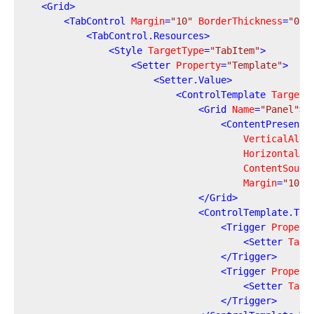
<
Grid
>
<
TabControl
Margin
=
"10"
BorderThickness
=
"0"
<
TabControl.Resources
>
<
Style
TargetType
=
"TabItem"
>
<
Setter
Property
=
"Template"
>
<
Setter.Value
>
<
ControlTemplate
TargetT
<
Grid
Name
=
"Panel"
>
<
ContentPresente
VerticalAlig
HorizontalAl
ContentSourc
Margin
=
"10,2
</
Grid
>
<
ControlTemplate.Tri
<
Trigger
Propert
<
Setter
Targ
</
Trigger
>
<
Trigger
Propert
<
Setter
Targ
</
Trigger
>