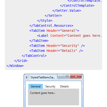
</
ControlTemplate.Tr
</
ControlTemplate
>
</
Setter.Value
>
</
Setter
>
</
Style
>
</
TabControl.Resources
>
<
TabItem
Header
=
"General"
>
<
Label
Content
=
"Content goes here...
</
TabItem
>
<
TabItem
Header
=
"Security"
 />
<
TabItem
Header
=
"Details"
 />
</
TabControl
>
</
Grid
>
</
Window
>