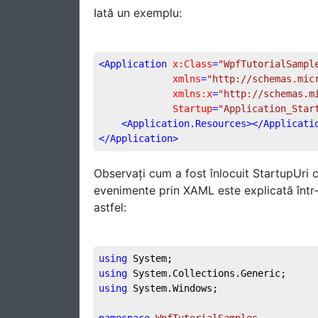
Iată un exemplu:
<
Application
x:Class
=
"WpfTutorialSampl
xmlns
=
"http://schemas.mic
xmlns:x
=
"http://schemas.m
Startup
=
"Application_Star
<
Application.Resources
>
</
Applicati
</
Application
>
Observați cum a fost înlocuit StartupUri
evenimente prin XAML este explicată într-u
astfel:
using
using
using
 System.Windows;
