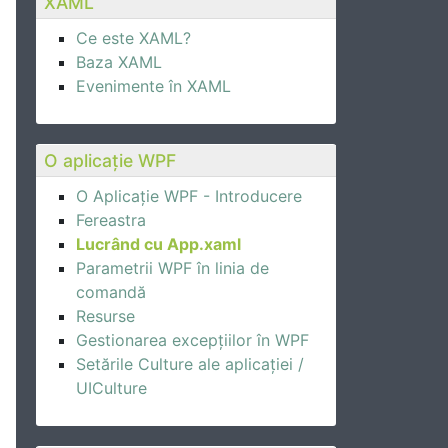
XAML
Ce este XAML?
Baza XAML
Evenimente în XAML
O aplicație WPF
O Aplicație WPF - Introducere
Fereastra
Lucrând cu App.xaml
Parametrii WPF în linia de
comandă
Resurse
Gestionarea excepțiilor în WPF
Setările Culture ale aplicației /
UICulture