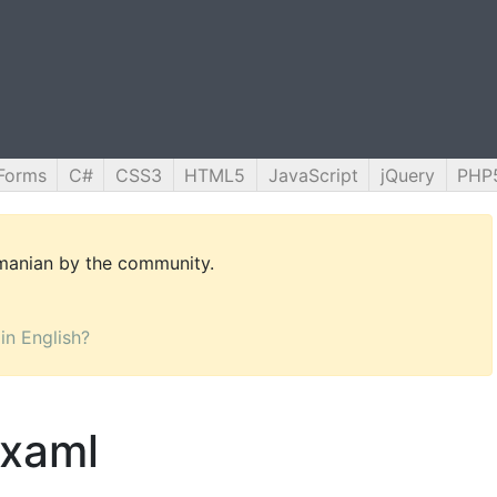
Forms
C#
CSS3
HTML5
JavaScript
jQuery
PHP
omanian by the community.
 in English?
.xaml