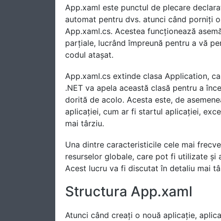
App.xaml este punctul de plecare declarat
automat pentru dvs. atunci când porniți o 
App.xaml.cs. Acestea funcționează asemăn
parțiale, lucrând împreună pentru a vă permi
codul atașat.
App.xaml.cs extinde clasa Application, ca
.NET va apela această clasă pentru a încep
dorită de acolo. Acesta este, de asemene
aplicației, cum ar fi startul aplicației, e
mai târziu.
Una dintre caracteristicile cele mai frecve
resurselor globale, care pot fi utilizate și
Acest lucru va fi discutat în detaliu mai tâ
Structura App.xaml
Atunci când creați o nouă aplicație, apli