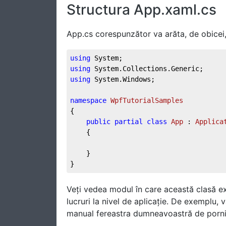
Structura App.xaml.cs
App.cs corespunzător va arăta, de obicei, 
using
using
using
 System.Windows;

namespace
WpfTutorialSamples
{

public
partial
class
App
 : 
Applica
	{

	}

}
Veți vedea modul în care această clasă e
lucruri la nivel de aplicație. De exemplu,
manual fereastra dumneavoastră de porni