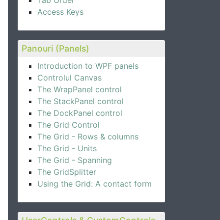
Tab Order
Access Keys
Panouri (Panels)
Introduction to WPF panels
Controlul Canvas
The WrapPanel control
The StackPanel control
The DockPanel control
The Grid Control
The Grid - Rows & columns
The Grid - Units
The Grid - Spanning
The GridSplitter
Using the Grid: A contact form