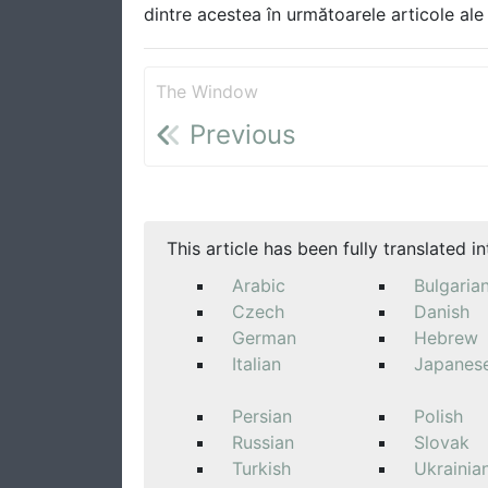
dintre acestea în următoarele articole ale 
The Window
Previous
This article has been fully translated i
Arabic
Bulgaria
Czech
Danish
German
Hebrew
Italian
Japanes
Persian
Polish
Russian
Slovak
Turkish
Ukrainia