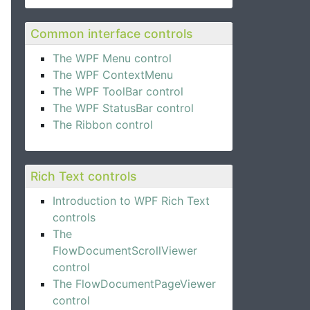
Common interface controls
The WPF Menu control
The WPF ContextMenu
The WPF ToolBar control
The WPF StatusBar control
The Ribbon control
Rich Text controls
Introduction to WPF Rich Text
controls
The
FlowDocumentScrollViewer
control
The FlowDocumentPageViewer
control