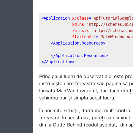
<
Application
x:Class
=
"WpfTutorialSampl
xmlns
=
"http://schemas.mic
xmlns:x
=
"http://schemas.m
StartupUri
=
"MainWindow.xa
<
Application.Resources
>
</
Application.Resources
>
</
Application
>
Principalul lucru de observat aici este pr
instruiește care fereastră sau pagina să p
lansată MainWindow.xaml, dar dacă doriți s
schimba pur și simplu acest lucru.
În anumite situații, doriți mai mult contr
fereastră. În acest caz, puteți să eliminați
din la Code-Behind (codul asociat, "din sp