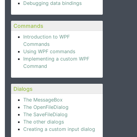
Debugging data bindings
Commands
Introduction to WPF
Commands
Using WPF commands
Implementing a custom WPF
Command
Dialogs
The MessageBox
The OpenFileDialog
The SaveFileDialog
The other dialogs
Creating a custom input dialog