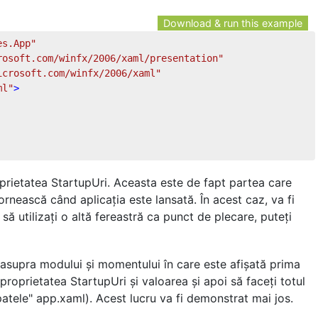
Download & run this example
es.App"
rosoft.com/winfx/2006/xaml/presentation"
icrosoft.com/winfx/2006/xaml"
ml"
>
oprietatea StartupUri. Aceasta este de fapt partea care
ornească când aplicația este lansată. În acest caz, va fi
ă utilizați o altă fereastră ca punct de plecare, puteți
ol asupra modului și momentului în care este afișată prima
 proprietatea StartupUri și valoarea și apoi să faceți totul
atele" app.xaml). Acest lucru va fi demonstrat mai jos.