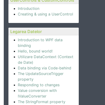
UserControls & CustomControls
Introduction
Creating & using a UserControl
Legarea Datelor
Introduction to WPF data
binding
Hello, bound world!
Utilizare DataContext (Context
de Date)
Data binding via Code-behind
The UpdateSourceTrigger
property
Responding to changes
Value conversion with
IValueConverter
The StringFormat property