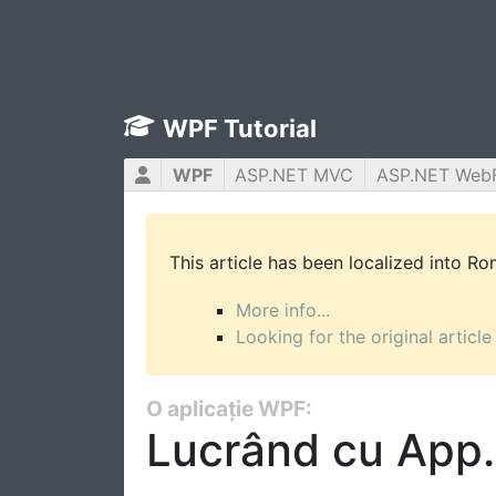
WPF Tutorial
WPF
ASP.NET MVC
ASP.NET Web
This article has been localized into R
More info...
Looking for the original article
O aplicație WPF:
Lucrând cu App