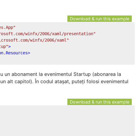
Download & run this example
es.App"
rosoft.com/winfx/2006/xaml/presentation"
icrosoft.com/winfx/2006/xaml"
tup"
>
on.Resources
>
 cu un abonament la evenimentul Startup (abonarea la
n alt capitol). În codul atașat, puteți folosi evenimentul
Download & run this example