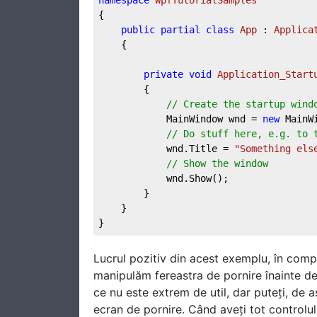
namespace
WpfTutorialSamples
{

public
partial
class
App
 : 
Applica
	{

private
void
Application_Start
		{

// Create the startup wind
			MainWindow wnd = 
new
 MainWi
// Do stuff here, e.g. to 
			wnd.Title = 
"Something els
// Show the window
			wnd.Show();

		}

	}

}
Lucrul pozitiv din acest exemplu, în compa
manipulăm fereastra de pornire înainte de 
ce nu este extrem de util, dar puteți, de 
ecran de pornire. Când aveți tot controlul