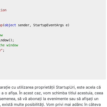
tion
up
(
object
 sender, StartupEventArgs e
)
ow
ndow();

the window
e"
;

rație cu utilizarea proprietății StartupUri, este acela că
a o afișa. În acest caz, vom schimba titlul acestuia, ceea
asemenea, să vă abonați la evenimente sau să afișați un
, există multe posibilități. Vom privi mai adânc în câteva