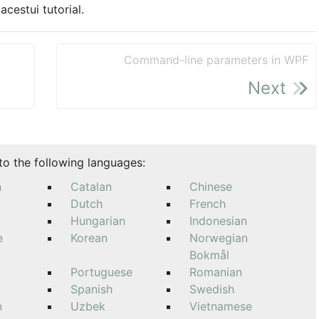
acestui tutorial.
Command-line parameters in WPF
Next
nto the following languages:
n
Catalan
Chinese
Dutch
French
Hungarian
Indonesian
e
Korean
Norwegian
Bokmål
Portuguese
Romanian
Spanish
Swedish
n
Uzbek
Vietnamese