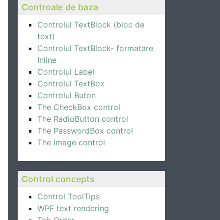
Controale de baza
Controlul TextBlock (bloc de
text)
Controlul TextBlock- formatare
Inline
Controlul Label
Controlul TextBox
Controlul Buton
The CheckBox control
The RadioButton control
The PasswordBox control
The Image control
Control concepts
Control ToolTips
WPF text rendering