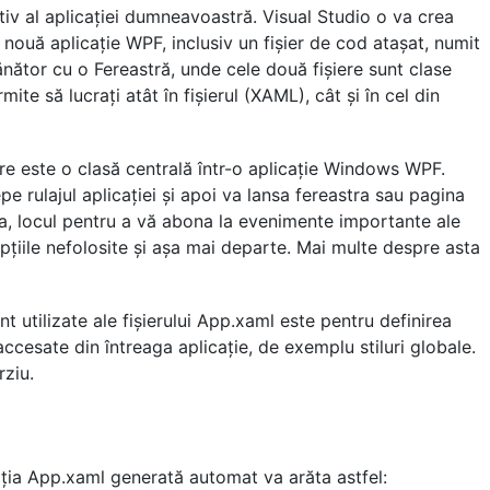
iv al aplicației dumneavoastră. Visual Studio o va crea
nouă aplicație WPF, inclusiv un fișier de cod atașat, numit
ător cu o Fereastră, unde cele două fișiere sunt clase
te să lucrați atât în fișierul (XAML), cât și în cel din
re este o clasă centrală într-o aplicație Windows WPF.
e rulajul aplicației și apoi va lansa fereastra sau pagina
a, locul pentru a vă abona la evenimente importante ale
xcepțiile nefolosite și așa mai departe. Mai multe despre asta
nt utilizate ale fișierului App.xaml este pentru definirea
 accesate din întreaga aplicație, de exemplu stiluri globale.
rziu.
cația App.xaml generată automat va arăta astfel: