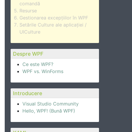
comandă
Resurse
Gestionarea excepțiilor în WPF
Setările Culture ale aplicației /
UICulture
Despre WPF
Ce este WPF?
WPF vs. WinForms
Introducere
Visual Studio Community
Hello, WPF! (Bună WPF)