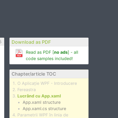
5
Download as PDF
Read as PDF [
no ads
] - all
code samples included!
Chapter/article TOC
O Aplicație WPF - Introducere
Fereastra
Lucrând cu App.xaml
App.xaml structure
App.xaml.cs structure
Parametrii WPF în linia de