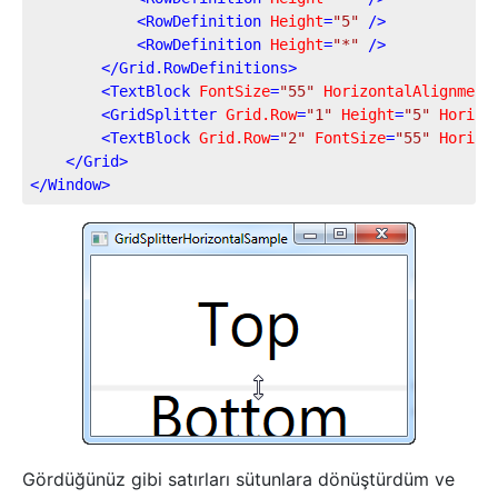
<
RowDefinition
Height
=
"5"
 />
<
RowDefinition
Height
=
"*"
 />
</
Grid.RowDefinitions
>
<
TextBlock
FontSize
=
"55"
HorizontalAlignment
<
GridSplitter
Grid.Row
=
"1"
Height
=
"5"
Horizo
<
TextBlock
Grid.Row
=
"2"
FontSize
=
"55"
Horizo
</
Grid
>
</
Window
>
Gördüğünüz gibi satırları sütunlara dönüştürdüm ve