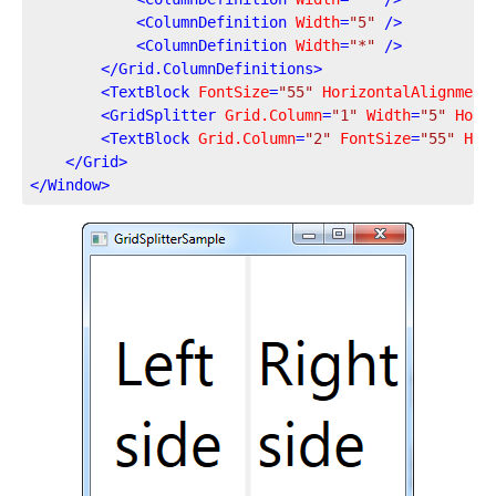
<
ColumnDefinition
Width
=
"5"
 />
<
ColumnDefinition
Width
=
"*"
 />
</
Grid.ColumnDefinitions
>
<
TextBlock
FontSize
=
"55"
HorizontalAlignment
<
GridSplitter
Grid.Column
=
"1"
Width
=
"5"
Hori
<
TextBlock
Grid.Column
=
"2"
FontSize
=
"55"
Hor
</
Grid
>
</
Window
>