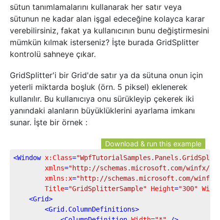
sütun tanımlamalarını kullanarak her satır veya
sütunun ne kadar alan işgal edeceğine kolayca karar
verebilirsiniz, fakat ya kullanıcının bunu değiştirmesini
mümkün kılmak isterseniz? İşte burada GridSplitter
kontrolü sahneye çıkar.
GridSplitter'i bir Grid'de satır ya da sütuna onun için
yeterli miktarda boşluk (örn. 5 piksel) eklenerek
kullanılır. Bu kullanıcıya onu sürükleyip çekerek iki
yanındaki alanların büyüklüklerini ayarlama imkanı
sunar. İşte bir örnek :
Download & run this example
<
Window
x:Class
=
"WpfTutorialSamples.Panels.GridSplit
xmlns
=
"http://schemas.microsoft.com/winfx/20
xmlns:x
=
"http://schemas.microsoft.com/winfx/
Title
=
"GridSplitterSample"
Height
=
"300"
Widt
<
Grid
>
<
Grid.ColumnDefinitions
>
<
ColumnDefinition
Width
=
"*"
 />