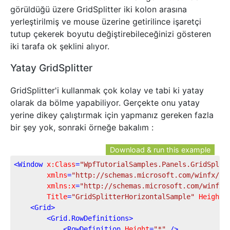
görüldüğü üzere GridSplitter iki kolon arasına
yerleştirilmiş ve mouse üzerine getirilince işaretçi
tutup çekerek boyutu değiştirebileceğinizi gösteren
iki tarafa ok şeklini alıyor.
Yatay GridSplitter
GridSplitter'i kullanmak çok kolay ve tabi ki yatay
olarak da bölme yapabiliyor. Gerçekte onu yatay
yerine dikey çalıştırmak için yapmanız gereken fazla
bir şey yok, sonraki örneğe bakalım :
Download & run this example
<
Window
x:Class
=
"WpfTutorialSamples.Panels.GridSplit
xmlns
=
"http://schemas.microsoft.com/winfx/20
xmlns:x
=
"http://schemas.microsoft.com/winfx/
Title
=
"GridSplitterHorizontalSample"
Height
=
<
Grid
>
<
Grid.RowDefinitions
>
<
RowDefinition
Height
=
"*"
 />