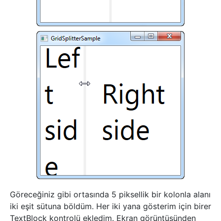
Göreceğiniz gibi ortasında 5 piksellik bir kolonla alanı
iki eşit sütuna böldüm. Her iki yana gösterim için birer
TextBlock kontrolü ekledim. Ekran görüntüsünden