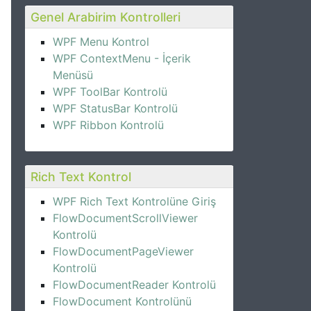
Genel Arabirim Kontrolleri
WPF Menu Kontrol
WPF ContextMenu - İçerik
Menüsü
WPF ToolBar Kontrolü
WPF StatusBar Kontrolü
WPF Ribbon Kontrolü
Rich Text Kontrol
WPF Rich Text Kontrolüne Giriş
FlowDocumentScrollViewer
Kontrolü
FlowDocumentPageViewer
Kontrolü
FlowDocumentReader Kontrolü
FlowDocument Kontrolünü