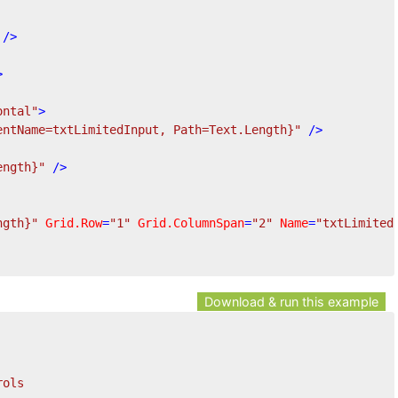
 />
>
ontal"
>
entName=txtLimitedInput, Path=Text.Length}"
 />
ength}"
 />
ngth}"
Grid.Row
=
"1"
Grid.ColumnSpan
=
"2"
Name
=
"txtLimited
Download & run this example
rols