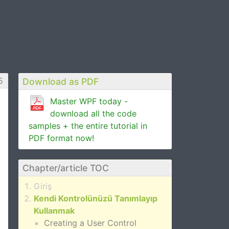
5
Download as PDF
Master WPF today -
download all the code
samples + the entire tutorial in
PDF format now!
Chapter/article TOC
Giriş
Kendi Kontrolünüzü Tanımlayıp
Kullanmak
Creating a User Control