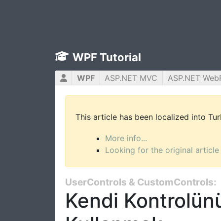
WPF Tutorial
WPF
ASP.NET MVC
ASP.NET Web
This article has been localized into Tu
More info...
Looking for the original article
UserControls & CustomControls:
Kendi Kontrolün