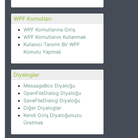
WPF Komutları
WPF Komutlarına Giriş
WPF Komutlarını Kullanmak
Kullanıcı Tanımlı Bir WPF
Komutu Yapmak
Diyaloglar
MessageBox Diyaloğu
OpenFileDialog Diyaloğu
SaveFileDialog Diyaloğu
Diğer Diyaloglar
Kendi Giriş Diyaloğunuzu
Üretmek