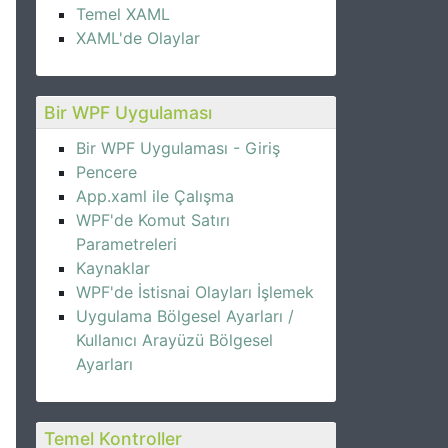
Temel XAML
XAML'de Olaylar
Bir WPF Uygulaması
Bir WPF Uygulaması - Giriş
Pencere
App.xaml ile Çalışma
WPF'de Komut Satırı
Parametreleri
Kaynaklar
WPF'de İstisnai Olayları İşlemek
Uygulama Bölgesel Ayarları /
Kullanıcı Arayüzü Bölgesel
Ayarları
Temel Kontroller