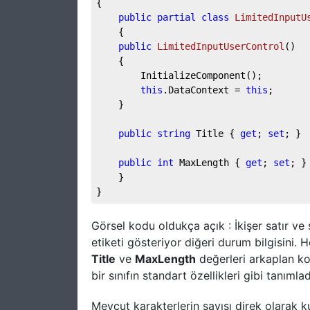
{
public
partial
class
LimitedInputU
    {
public
LimitedInputUserControl
(
)
    {
        InitializeComponent();
this
.DataContext = 
this
;
    }
public
string
 Title { 
get
; 
set
; }
public
int
 MaxLength { 
get
; 
set
; }
    }
}
Görsel kodu oldukça açık : İkişer satır ve 
etiketi gösteriyor diğeri durum bilgisini. He
Title
ve
MaxLength
değerleri arkaplan kod
bir sınıfın standart özellikleri gibi tanımlad
Mevcut karakterlerin sayısı direk olarak k