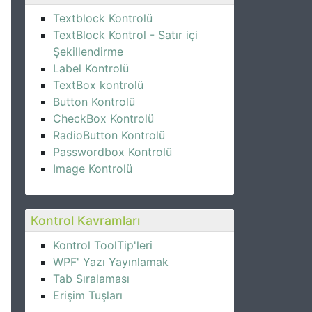
Textblock Kontrolü
TextBlock Kontrol - Satır içi
Şekillendirme
Label Kontrolü
TextBox kontrolü
Button Kontrolü
CheckBox Kontrolü
RadioButton Kontrolü
Passwordbox Kontrolü
Image Kontrolü
Kontrol Kavramları
Kontrol ToolTip'leri
WPF' Yazı Yayınlamak
Tab Sıralaması
Erişim Tuşları