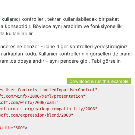
ullanıcı kontrolleri, tekrar kullanılabilecek bir paket
a konseptidir. Böylece aynı arabirim ve fonksiyonellik
 kullanılabilir.
ceresine benzer - içine diğer kontrolleri yerleştirdiğiniz
n arkaplan kodu. Kullanıcı kontrollerinin görselleri de .xaml
aml.cs dosyalarıdır - aynı pencere gibi. Tabi görselin
Download & run this example
es.User_Controls.LimitedInputUserControl"
ft.com/winfx/2006/xaml/presentation"
soft.com/winfx/2006/xaml"
xmlformats.org/markup-compatibility/2006"
soft.com/expression/blend/2008"
Width
=
"300"
>