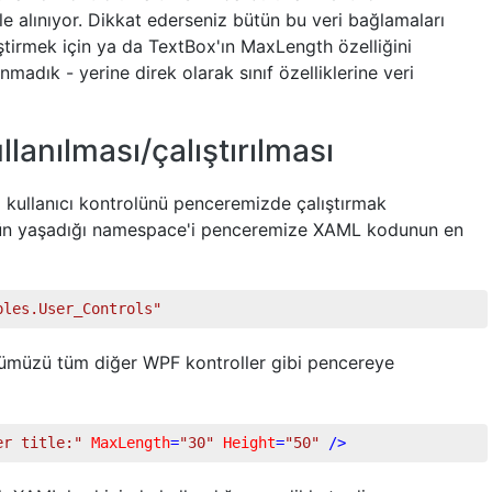
ile alınıyor. Dikkat ederseniz bütün bu veri bağlamaları
ştirmek için ya da TextBox'ın MaxLength özelliğini
madık - yerine direk olarak sınıf özelliklerine veri
llanılması/çalıştırılması
ız kullanıcı kontrolünü penceremizde çalıştırmak
lünün yaşadığı namespace'i penceremize XAML kodunun en
ples.User_Controls"
lümüzü tüm diğer WPF kontroller gibi pencereye
er title:"
MaxLength
=
"30"
Height
=
"50"
 />