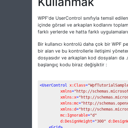
Kullanmak
WPF'de UserControl sınıfıyla temsil edilen k
içinde görsel ve arkaplan kodlarını toplam
farklı yerlerde ve hatta farklı uygulamalarda
Bir kullanıcı kontrolü daha çok bir WPF pen
bir alan ve bu kontrollerle iletişimi yönete
dosyasıdır ve arkaplan kod dosyaları da .x
başlangıç kodu biraz değişiktir :
<
UserControl
x:Class
=
"WpfTutorialSampl
xmlns
=
"http://schemas.microso
xmlns:x
=
"http://schemas.micro
xmlns:mc
=
"http://schemas.open
xmlns:d
=
"http://schemas.micro
mc:Ignorable
=
"d"
d:DesignHeight
=
"300"
d:Design
<
Grid
>