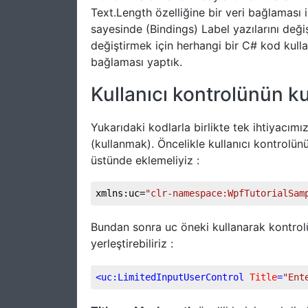
Text.Length özelliğine bir veri bağlaması 
sayesinde (Bindings) Label yazılarını deği
değiştirmek için herhangi bir C# kod kullan
bağlaması yaptık.
Kullanıcı kontrolünün ku
Yukarıdaki kodlarla birlikte tek ihtiyacım
(kullanmak). Öncelikle kullanıcı kontro
üstünde eklemeliyiz :
xmlns:uc=
"clr-namespace:WpfTutorialSam
Bundan sonra uc öneki kullanarak kontro
yerleştirebiliriz :
<
uc:LimitedInputUserControl
Title
=
"Ent