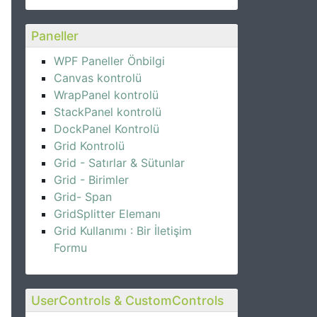
Paneller
WPF Paneller Önbilgi
Canvas kontrolü
WrapPanel kontrolü
StackPanel kontrolü
DockPanel Kontrolü
Grid Kontrolü
Grid - Satırlar & Sütunlar
Grid - Birimler
Grid- Span
GridSplitter Elemanı
Grid Kullanımı : Bir İletişim
Formu
UserControls & CustomControls