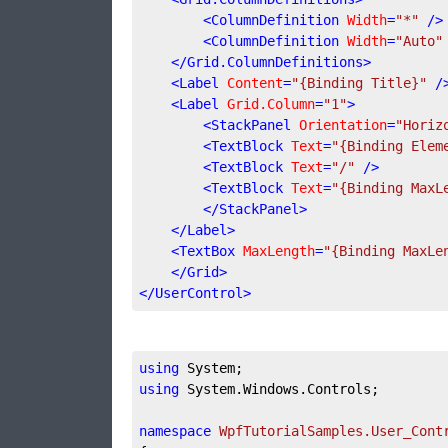
<
ColumnDefinition
Width
=
"*"
 />
<
ColumnDefinition
Width
=
"Auto"
</
Grid.ColumnDefinitions
>
<
Label
Content
=
"{Binding Title}"
 /
<
Label
Grid.Column
=
"1"
>
<
StackPanel
Orientation
=
"Horiz
<
TextBlock
Text
=
"{Binding Elem
<
TextBlock
Text
=
"/"
 />
<
TextBlock
Text
=
"{Binding MaxL
</
StackPanel
>
</
Label
>
<
TextBox
MaxLength
=
"{Binding MaxLe
</
Grid
>
</
UserControl
>
using
 System;
using
 System.Windows.Controls;
namespace
WpfTutorialSamples.User_Cont