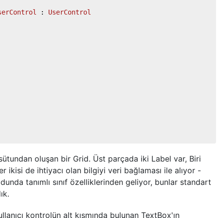
serControl
 : 
UserControl
sütundan oluşan bir Grid. Üst parçada iki Label var, Biri
r ikisi de ihtiyacı olan bilgiyi veri bağlaması ile alıyor -
unda tanımlı sınıf özelliklerinden geliyor, bunlar standart
ık.
ullanıcı kontrolün alt kısmında bulunan TextBox'ın