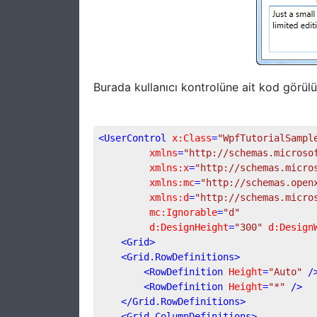
Burada kullanıcı kontrolüne ait kod görülü
<
UserControl
x:Class
=
"WpfTutorialSampl
xmlns
=
"http://schemas.microso
xmlns:x
=
"http://schemas.micro
xmlns:mc
=
"http://schemas.open
xmlns:d
=
"http://schemas.micro
mc:Ignorable
=
"d"
d:DesignHeight
=
"300"
d:Design
<
Grid
>
<
Grid.RowDefinitions
>
<
RowDefinition
Height
=
"Auto"
 /
<
RowDefinition
Height
=
"*"
 />
</
Grid.RowDefinitions
>
<
Grid.ColumnDefinitions
>