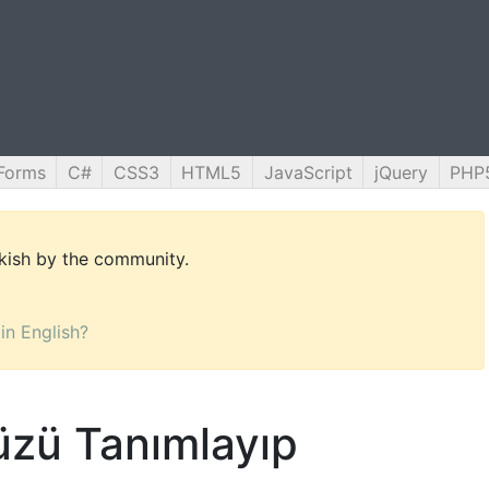
Forms
C#
CSS3
HTML5
JavaScript
jQuery
PHP
rkish by the community.
 in English?
üzü Tanımlayıp