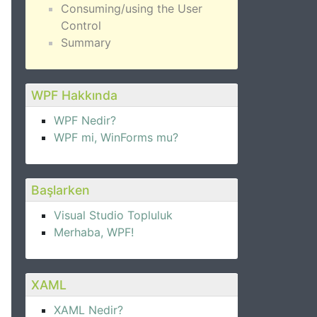
Consuming/using the User
Control
Summary
WPF Hakkında
WPF Nedir?
WPF mi, WinForms mu?
Başlarken
Visual Studio Topluluk
Merhaba, WPF!
XAML
XAML Nedir?