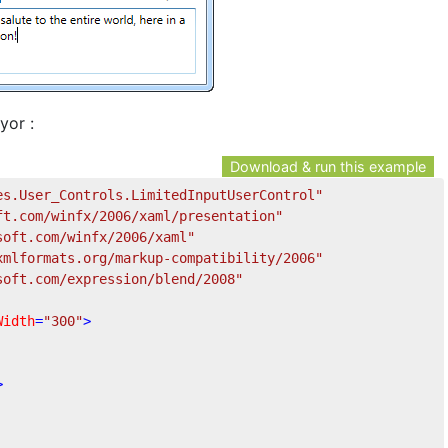
yor :
Download & run this example
es.User_Controls.LimitedInputUserControl"
ft.com/winfx/2006/xaml/presentation"
soft.com/winfx/2006/xaml"
xmlformats.org/markup-compatibility/2006"
soft.com/expression/blend/2008"
Width
=
"300"
>
>