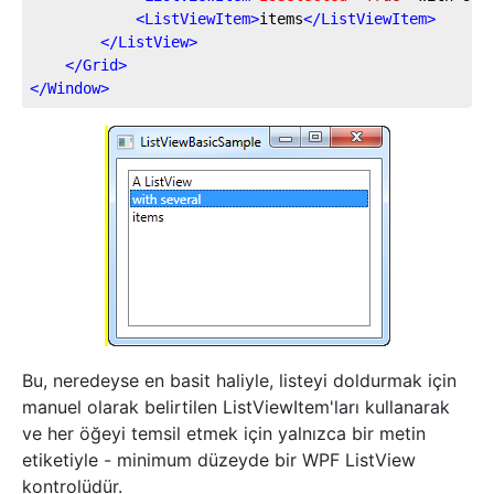
<
ListViewItem
>
items
</
ListViewItem
>
</
ListView
>
</
Grid
>
</
Window
>
Bu, neredeyse en basit haliyle, listeyi doldurmak için
manuel olarak belirtilen ListViewItem'ları kullanarak
ve her öğeyi temsil etmek için yalnızca bir metin
etiketiyle - minimum düzeyde bir WPF ListView
kontrolüdür.