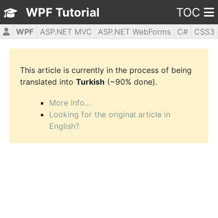
WPF Tutorial
TOC
WPF
ASP.NET MVC
ASP.NET WebForms
C#
CSS3
HTML5
JavaScript
jQuery
PHP5
This article is currently in the process of being
translated into
Turkish
(~90% done).
More info...
Looking for the original article in
English?