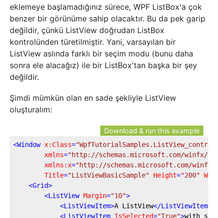
eklemeye başlamadığınız sürece, WPF ListBox'a çok
benzer bir görünüme sahip olacaktır. Bu da pek garip
değildir, çünkü ListView doğrudan ListBox
kontrolünden türetilmiştir. Yani, varsayılan bir
ListView aslında farklı bir seçim modu (bunu daha
sonra ele alacağız) ile bir ListBox'tan başka bir şey
değildir.
Şimdi mümkün olan en sade şekliyle ListView
oluşturalım:
Download & run this example
<
Window
x:Class
=
"WpfTutorialSamples.ListView_control
xmlns
=
"http://schemas.microsoft.com/winfx/20
xmlns:x
=
"http://schemas.microsoft.com/winfx/
Title
=
"ListViewBasicSample"
Height
=
"200"
Wid
<
Grid
>
<
ListView
Margin
=
"10"
>
<
ListViewItem
>
A ListView
</
ListViewItem
>
<
ListViewItem
IsSelected
=
"True"
>
with sev