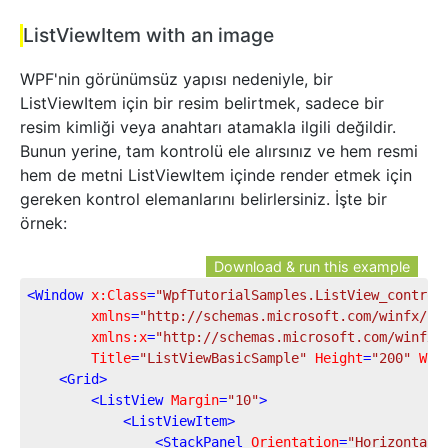
ListViewItem with an image
WPF'nin görünümsüz yapısı nedeniyle, bir
ListViewItem için bir resim belirtmek, sadece bir
resim kimliği veya anahtarı atamakla ilgili değildir.
Bunun yerine, tam kontrolü ele alırsınız ve hem resmi
hem de metni ListViewItem içinde render etmek için
gereken kontrol elemanlarını belirlersiniz. İşte bir
örnek:
Download & run this example
<
Window
x:Class
=
"WpfTutorialSamples.ListView_control
xmlns
=
"http://schemas.microsoft.com/winfx/20
xmlns:x
=
"http://schemas.microsoft.com/winfx/
Title
=
"ListViewBasicSample"
Height
=
"200"
Wid
<
Grid
>
<
ListView
Margin
=
"10"
>
<
ListViewItem
>
<
StackPanel
Orientation
=
"Horizontal"