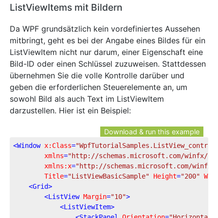
ListViewItems mit Bildern
Da WPF grundsätzlich kein vordefiniertes Aussehen
mitbringt, geht es bei der Angabe eines Bildes für ein
ListViewItem nicht nur darum, einer Eigenschaft eine
Bild-ID oder einen Schlüssel zuzuweisen. Stattdessen
übernehmen Sie die volle Kontrolle darüber und
geben die erforderlichen Steuerelemente an, um
sowohl Bild als auch Text im ListViewItem
darzustellen. Hier ist ein Beispiel:
Download & run this example
<
Window
x:Class
=
"WpfTutorialSamples.ListView_control
xmlns
=
"http://schemas.microsoft.com/winfx/20
xmlns:x
=
"http://schemas.microsoft.com/winfx/
Title
=
"ListViewBasicSample"
Height
=
"200"
Wid
<
Grid
>
<
ListView
Margin
=
"10"
>
<
ListViewItem
>
<
StackPanel
Orientation
=
"Horizontal"