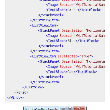
<
Image
Source
=
"/WpfTutorialSampl
<
TextBlock
>
Green
</
TextBlock
>
</
StackPanel
>
</
ListViewItem
>
<
ListViewItem
>
<
StackPanel
Orientation
=
"Horizontal"
<
Image
Source
=
"/WpfTutorialSampl
<
TextBlock
>
Blue
</
TextBlock
>
</
StackPanel
>
</
ListViewItem
>
<
ListViewItem
IsSelected
=
"True"
>
<
StackPanel
Orientation
=
"Horizontal"
<
Image
Source
=
"/WpfTutorialSampl
<
TextBlock
>
Red
</
TextBlock
>
</
StackPanel
>
</
ListViewItem
>
</
ListView
>
</
Grid
>
</
Window
>