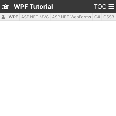
WPF Tutorial
TOC
WPF
ASP.NET MVC
ASP.NET WebForms
C#
CSS3
HTML5
JavaScript
jQuery
PHP5