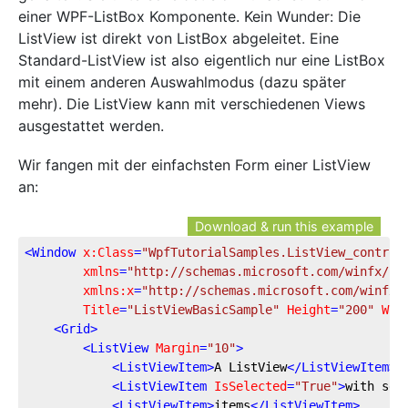
einer WPF-ListBox Komponente. Kein Wunder: Die
ListView ist direkt von ListBox abgeleitet. Eine
Standard-ListView ist also eigentlich nur eine ListBox
mit einem anderen Auswahlmodus (dazu später
mehr). Die ListView kann mit verschiedenen Views
ausgestattet werden.
Wir fangen mit der einfachsten Form einer ListView
an:
Download & run this example
<
Window
x:Class
=
"WpfTutorialSamples.ListView_control
xmlns
=
"http://schemas.microsoft.com/winfx/20
xmlns:x
=
"http://schemas.microsoft.com/winfx/
Title
=
"ListViewBasicSample"
Height
=
"200"
Wid
<
Grid
>
<
ListView
Margin
=
"10"
>
<
ListViewItem
>
A ListView
</
ListViewItem
>
<
ListViewItem
IsSelected
=
"True"
>
with sev
<
ListViewItem
>
items
</
ListViewItem
>