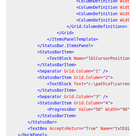
<
ColumnDefinition
Width
=
<
ColumnDefinition
Width
=
<
ColumnDefinition
Width
=
<
ColumnDefinition
Width
=
</
Grid.ColumnDefinitions
>
</
Grid
>
</
ItemsPanelTemplate
>
</
StatusBar.ItemsPanel
>
<
StatusBarItem
>
<
TextBlock
Name
=
"lblCursorPosition"
 
</
StatusBarItem
>
<
Separator
Grid.Column
=
"1"
 />
<
StatusBarItem
Grid.Column
=
"2"
>
<
TextBlock
Text
=
"c:\path\of\current\
</
StatusBarItem
>
<
Separator
Grid.Column
=
"3"
 />
<
StatusBarItem
Grid.Column
=
"4"
>
<
ProgressBar
Value
=
"50"
Width
=
"90"
H
</
StatusBarItem
>
</
StatusBar
>
<
TextBox
AcceptsReturn
=
"True"
Name
=
"txtEdito
</
DockPanel
>