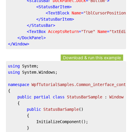
<
StatusBar
DockPanel.Dock
=
"Bottom"
>
<
StatusBarItem
>
<
TextBlock
Name
=
"lblCursorPosition"
 
</
StatusBarItem
>
</
StatusBar
>
<
TextBox
AcceptsReturn
=
"True"
Name
=
"txtEdito
</
DockPanel
>
</
Window
>
Download & run this example
using
using
 System.Windows;

namespace
WpfTutorialSamples.Common_interface_contro
{

public
partial
class
StatusBarSample
 : 
Window
	{

public
StatusBarSample
(
)
		{

			InitializeComponent();

		}
