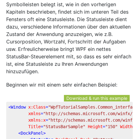
Symbolleisten belegt ist, wie in den vorherigen
Kapiteln beschrieben, findet sich im unteren Teil des
Fensters oft eine Statusleiste. Die Statusleiste dient
dazu, verschiedene Informationen über den aktuellen
Zustand der Anwendung anzuzeigen, wie z.B.
Cursorposition, Wortzahl, Fortschritt der Aufgaben
usw. Erfreulicherweise bringt WPF ein nettes
StatusBar-Steuerelement mit, so dass es sehr einfach
ist, eine Statusleiste zu Ihren Anwendungen
hinzuzufügen.
Beginnen wir mit einem sehr einfachen Beispiel:
Download & run this example
<
Window
x:Class
=
"WpfTutorialSamples.Common_interface
xmlns
=
"http://schemas.microsoft.com/winfx/20
xmlns:x
=
"http://schemas.microsoft.com/winfx/
Title
=
"StatusBarSample"
Height
=
"150"
Width
=
"
<
DockPanel
>