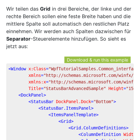
Wir teilen das
Grid
in drei Bereiche, der linke und der
rechte Bereich sollen eine feste Breite haben und die
mittlere Spalte soll automatisch den restlichen Platz
einnehmen. Wir werden auch Spalten dazwischen für
Separator
-Steuerelemente hinzufügen. So sieht es
jetzt aus:
Download & run this example
<
Window
x:Class
=
"WpfTutorialSamples.Common_interface
xmlns
=
"http://schemas.microsoft.com/winfx/20
xmlns:x
=
"http://schemas.microsoft.com/winfx/
Title
=
"StatusBarAdvancedSample"
Height
=
"150"
<
DockPanel
>
<
StatusBar
DockPanel.Dock
=
"Bottom"
>
<
StatusBar.ItemsPanel
>
<
ItemsPanelTemplate
>
<
Grid
>
<
Grid.ColumnDefinitions
>
<
ColumnDefinition
Width
=