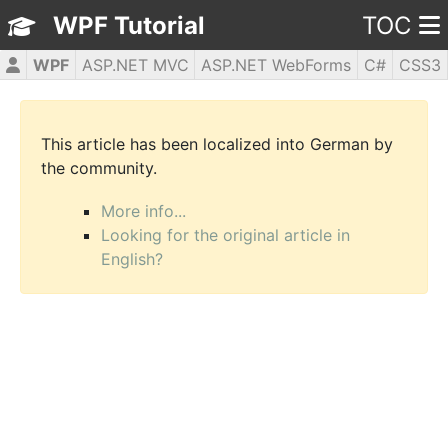
WPF Tutorial
TOC
WPF
ASP.NET MVC
ASP.NET WebForms
C#
CSS3
HTML5
JavaScript
jQuery
PHP5
This article has been localized into German by
the community.
More info...
Looking for the original article in
English?