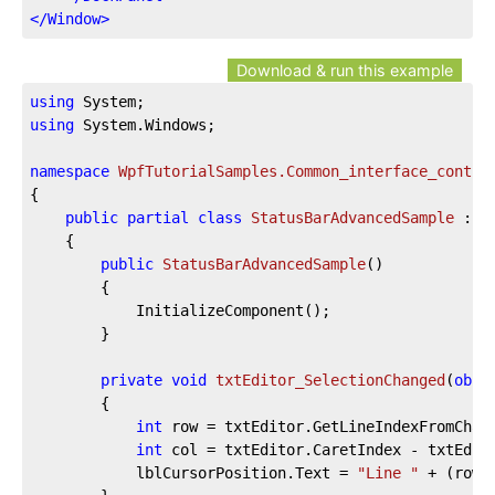
</
Window
>
Download & run this example
using
using
 System.Windows;

namespace
WpfTutorialSamples.Common_interface_contro
{

public
partial
class
StatusBarAdvancedSample
 : 
W
	{

public
StatusBarAdvancedSample
(
)
		{

			InitializeComponent();

		}

private
void
txtEditor_SelectionChanged
(
obje
		{

int
 row = txtEditor.GetLineIndexFromChara
int
 col = txtEditor.CaretIndex - txtEdito
			lblCursorPosition.Text = 
"Line "
 + (row 