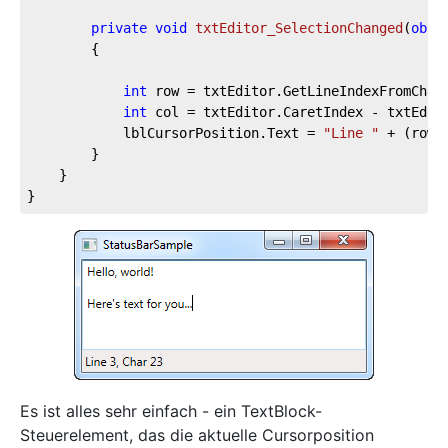
private
void
txtEditor_SelectionChanged
(
obje
		{

int
 row = txtEditor.GetLineIndexFromChara
int
 col = txtEditor.CaretIndex - txtEdito
			lblCursorPosition.Text = 
"Line "
 + (row 
		}

	}

}
Es ist alles sehr einfach - ein TextBlock-
Steuerelement, das die aktuelle Cursorposition