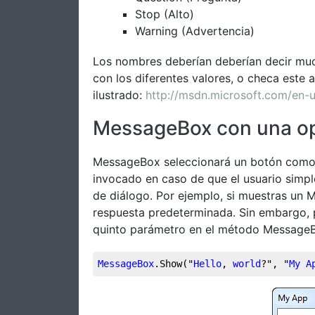
Stop (Alto)
Warning (Advertencia)
Los nombres deberían deberían decir muc
con los diferentes valores, o checa este
ilustrado:
http://msdn.microsoft.com/en-
MessageBox con una op
MessageBox seleccionará un botón como l
invocado en caso de que el usuario simp
de diálogo. Por ejemplo, si muestras un 
respuesta predeterminada. Sin embargo, 
quinto parámetro en el método MessageB
MessageBox
.Show
("
Hello
, 
world
?", "
My
A