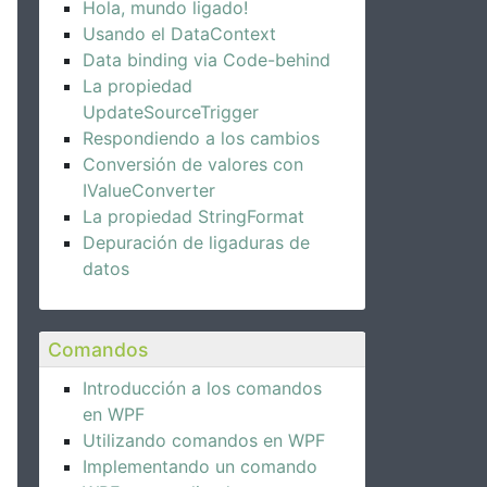
Hola, mundo ligado!
Usando el DataContext
Data binding via Code-behind
La propiedad
UpdateSourceTrigger
Respondiendo a los cambios
Conversión de valores con
IValueConverter
La propiedad StringFormat
Depuración de ligaduras de
datos
Comandos
Introducción a los comandos
en WPF
Utilizando comandos en WPF
Implementando un comando