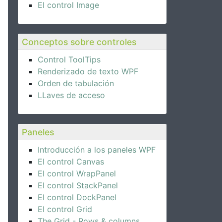
El control Image
orld\"?"
, 
"My App"
Conceptos sobre controles
Control ToolTips
Renderizado de texto WPF
Orden de tabulación
LLaves de acceso
Paneles
Introducción a los paneles WPF
El control Canvas
El control WrapPanel
El control StackPanel
El control DockPanel
El control Grid
The Grid - Rows & columns