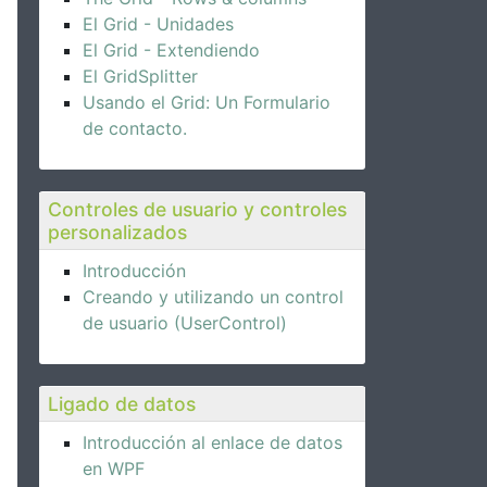
El Grid - Unidades
El Grid - Extendiendo
El GridSplitter
Usando el Grid: Un Formulario
de contacto.
Controles de usuario y controles
personalizados
Introducción
Creando y utilizando un control
de usuario (UserControl)
Ligado de datos
Introducción al enlace de datos
en WPF