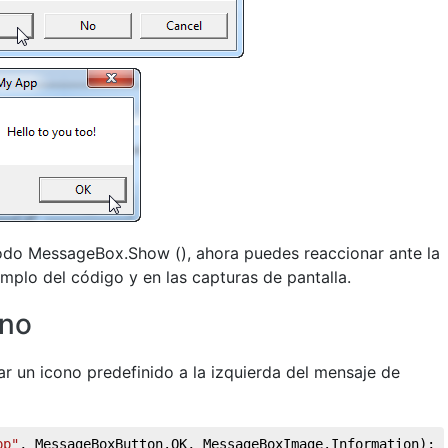
método MessageBox.Show (), ahora puedes reaccionar ante la
emplo del código y en las capturas de pantalla.
ono
 un icono predefinido a la izquierda del mensaje de
pp"
, MessageBoxButton.OK, MessageBoxImage.Information);