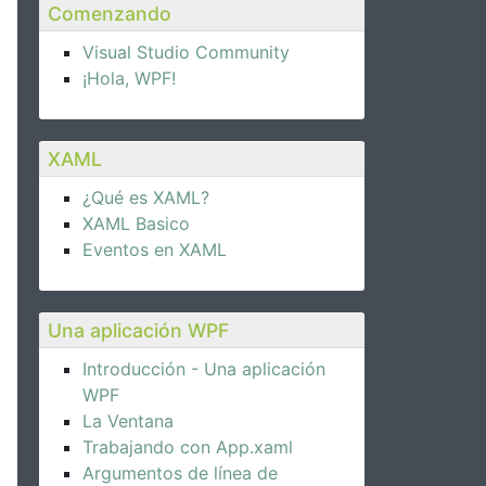
Comenzando
Visual Studio Community
¡Hola, WPF!
XAML
¿Qué es XAML?
XAML Basico
Eventos en XAML
Una aplicación WPF
Introducción - Una aplicación
WPF
La Ventana
Trabajando con App.xaml
Argumentos de línea de