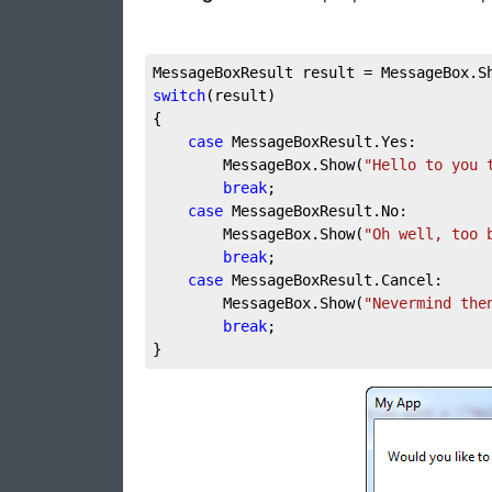
MessageBoxResult result = MessageBox.S
switch
(result)

{

case
 MessageBoxResult.Yes:

		MessageBox.Show(
"Hello to you 
break
;

case
 MessageBoxResult.No:

		MessageBox.Show(
"Oh well, too 
break
;

case
 MessageBoxResult.Cancel:

		MessageBox.Show(
"Nevermind the
break
;

}