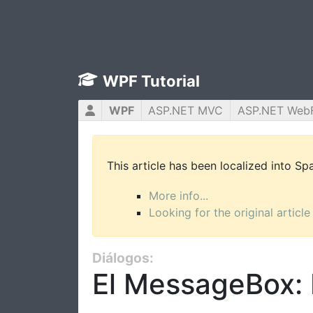
WPF Tutorial
WPF
ASP.NET MVC
ASP.NET Web
This article has been localized into S
More info...
Looking for the original article
Diálogos:
El MessageBox: 