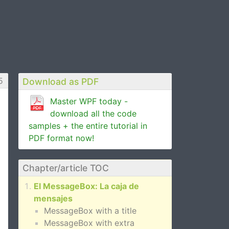
5
Download as PDF
Master WPF today -
download all the code
samples + the entire tutorial in
PDF format now!
Chapter/article TOC
El MessageBox: La caja de
mensajes
MessageBox with a title
MessageBox with extra