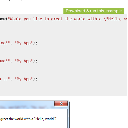
Download & run this example
how(
"Would you like to greet the world with a \"Hello, w
too!"
, 
"My App"
);

bad!"
, 
"My App"
);

n..."
, 
"My App"
);
