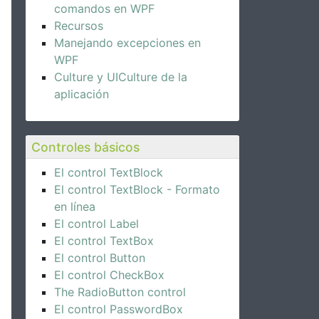
comandos en WPF
Recursos
Manejando excepciones en
WPF
Culture y UICulture de la
aplicación
ton.YesNoCancel);
Controles básicos
El control TextBlock
El control TextBlock - Formato
en línea
El control Label
El control TextBox
El control Button
El control CheckBox
The RadioButton control
El control PasswordBox