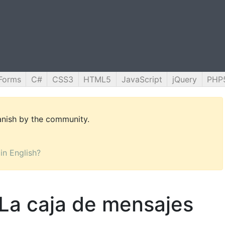
Forms
C#
CSS3
HTML5
JavaScript
jQuery
PHP
panish by the community.
 in English?
La caja de mensajes