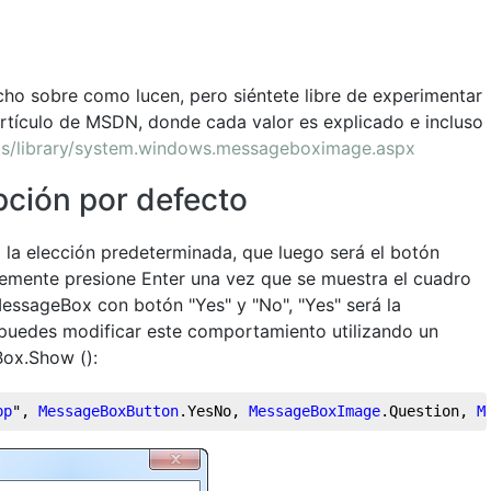
ho sobre como lucen, pero siéntete libre de experimentar
 artículo de MSDN, donde cada valor es explicado e incluso
us/library/system.windows.messageboximage.aspx
ción por defecto
a elección predeterminada, que luego será el botón
lemente presione Enter una vez que se muestra el cuadro
MessageBox con botón "Yes" y "No", "Yes" será la
puedes modificar este comportamiento utilizando un
ox.Show ():
pp
", 
MessageBoxButton
.YesNo
, 
MessageBoxImage
.Question
, 
M