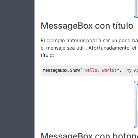
MessageBox con título
El ejemplo anterior podría ser un poco b
el mensaje sea útil-. Afortunadamente, e
título:
MessageBox.Show(
"Hello, world!"
, 
"My A
MessageBox con botone