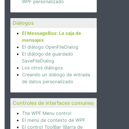
WPF personalizado
Diálogos
El MessageBox: La caja de
mensajes
El diálogo OpenFileDialog
El diálogo de guardado
SaveFileDialog
Los otros diálogos
Creando un diálogo de entrada
de datos personalizado
Controles de interfaces comunes
essageBoxResult
.No
);
The WPF Menu control
El menú de contexto de WPF
El control ToolBar (Barra de