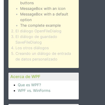
buttons
MessageBox with an icon
MessageBox with a default
option
The complete example
El diálogo OpenFileDialog
El diálogo de guardado
SaveFileDialog
Los otros diálogos
Creando un diálogo de entrada
de datos personalizado
Acerca de WPF
Que es WPF?
WPF vs. WinForms