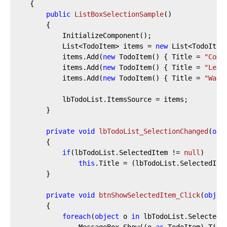
	{

public
ListBoxSelectionSample
(
)
		{

			InitializeComponent();

			List<TodoItem> items = 
new
 List<TodoItem>
			items.Add(
new
 TodoItem() { Title = 
"Comp
			items.Add(
new
 TodoItem() { Title = 
"Lear
			items.Add(
new
 TodoItem() { Title = 
"Wash
			lbTodoList.ItemsSource = items;

		}

private
void
lbTodoList_SelectionChanged
(
obj
		{

if
(lbTodoList.SelectedItem != 
null
)

this
.Title = (lbTodoList.SelectedIte
		}

private
void
btnShowSelectedItem_Click
(
objec
		{

foreach
(
object
 o 
in
 lbTodoList.SelectedIt
				MessageBox.Show((o 
as
 TodoItem).Title