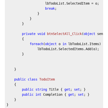
					lbTodoList.SelectedItem = o;

break
;

				}

			}

		}

private
void
btnSelectAll_Click
(
object
 sende
		{

foreach
(
object
 o 
in
 lbTodoList.Items)

				lbTodoList.SelectedItems.Add(o);

		}

	}

public
class
TodoItem
	{

public
string
 Title { 
get
; 
set
; }

public
int
 Completion { 
get
; 
set
; }

	}

}