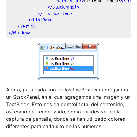
<
TextBlock
>
ListBox Item #3
</
Text
</
StackPanel
>
</
ListBoxItem
>
</
ListBox
>
</
Grid
>
</
Window
>
Ahora, para cada uno de los ListBoxItem agregamos
un StackPanel, en el cual agregamos una imagen y un
TextBlock. Esto nos da control total del contenido,
así como del renderizado, como puedes ver en la
captura de pantalla, donde se han utilizado colores
diferentes para cada uno de los números.