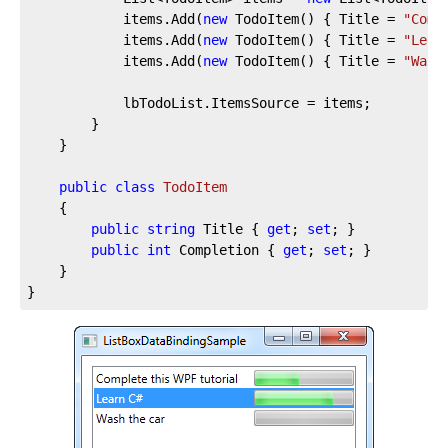
			items.Add(
new
 TodoItem() { Title = 
"Comp
			items.Add(
new
 TodoItem() { Title = 
"Lear
			items.Add(
new
 TodoItem() { Title = 
"Wash
			lbTodoList.ItemsSource = items;

		}

	}

public
class
TodoItem
	{

public
string
 Title { 
get
; 
set
; }

public
int
 Completion { 
get
; 
set
; }

	}

}