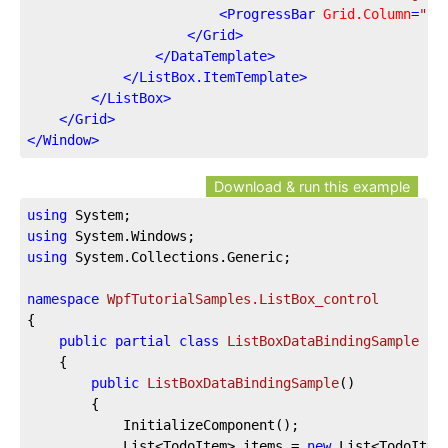
<
ProgressBar
Grid.Column
=
"1"
</
Grid
>
</
DataTemplate
>
</
ListBox.ItemTemplate
>
</
ListBox
>
</
Grid
>
</
Window
>
Download & run this example
using
using
using
 System.Collections.Generic;

namespace
WpfTutorialSamples.ListBox_control
{

public
partial
class
ListBoxDataBindingSample
 : 
	{

public
ListBoxDataBindingSample
(
)
		{

			InitializeComponent();

			List<TodoItem> items = 
new
 List<TodoItem>