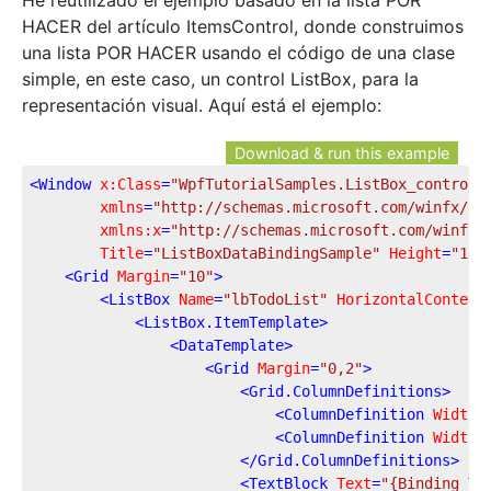
He reutilizado el ejemplo basado en la lista POR
HACER del artículo ItemsControl, donde construimos
una lista POR HACER usando el código de una clase
simple, en este caso, un control ListBox, para la
representación visual. Aquí está el ejemplo:
Download & run this example
<
Window
x:Class
=
"WpfTutorialSamples.ListBox_control.
xmlns
=
"http://schemas.microsoft.com/winfx/20
xmlns:x
=
"http://schemas.microsoft.com/winfx/
Title
=
"ListBoxDataBindingSample"
Height
=
"150
<
Grid
Margin
=
"10"
>
<
ListBox
Name
=
"lbTodoList"
HorizontalContent
<
ListBox.ItemTemplate
>
<
DataTemplate
>
<
Grid
Margin
=
"0,2"
>
<
Grid.ColumnDefinitions
>
<
ColumnDefinition
Width
=
<
ColumnDefinition
Width
=
</
Grid.ColumnDefinitions
>
<
TextBlock
Text
=
"{Binding Ti