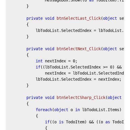
		}

private
void
btnSelectLast_Click
(
object
 send
		{

			lbTodoList.SelectedIndex = lbTodoList.I
		}

private
void
btnSelectNext_Click
(
object
 send
		{

int
 nextIndex = 
0
;

if
((lbTodoList.SelectedIndex >= 
0
) && (l
				nextIndex = lbTodoList.SelectedIndex
			lbTodoList.SelectedIndex = nextIndex;

		}

private
void
btnSelectCSharp_Click
(
object
 se
		{

foreach
(
object
 o 
in
 lbTodoList.Items)

			{

if
((o 
is
 TodoItem) && ((o 
as
 TodoIte
				{
