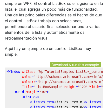
simple en WPF. El control ListBox es el siguiente en la
lista, el cual agrega un poco más de funcionalidad.
Una de las principales diferencias es el hecho de que
el control ListBox trabaja con selecciones,
permitiendo al usuario final seleccionar uno o varios
elementos de la lista y automáticamente da
retroalimentación visual.
Aquí hay un ejemplo de un control ListBox muy
simple.
Download & run this example
<
Window
x:Class
=
"WpfTutorialSamples.ListBox_control.
xmlns
=
"http://schemas.microsoft.com/winfx/20
xmlns:x
=
"http://schemas.microsoft.com/winfx/
Title
=
"ListBoxSample"
Height
=
"120"
Width
=
"20
<
Grid
Margin
=
"10"
>
<
ListBox
>
<
ListBoxItem
>
ListBox Item #1
</
ListBoxIte
<
ListBoxItem
>
ListBox Item #2
</
ListBoxIte