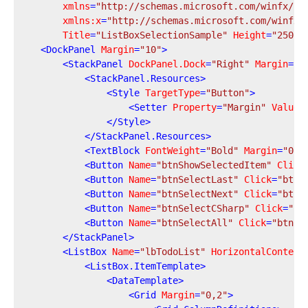
xmlns
=
"http://schemas.microsoft.com/winfx/20
xmlns:x
=
"http://schemas.microsoft.com/winfx/
Title
=
"ListBoxSelectionSample"
Height
=
"250"
<
DockPanel
Margin
=
"10"
>
<
StackPanel
DockPanel.Dock
=
"Right"
Margin
=
"1
<
StackPanel.Resources
>
<
Style
TargetType
=
"Button"
>
<
Setter
Property
=
"Margin"
Value
=
</
Style
>
</
StackPanel.Resources
>
<
TextBlock
FontWeight
=
"Bold"
Margin
=
"0,0
<
Button
Name
=
"btnShowSelectedItem"
Click
<
Button
Name
=
"btnSelectLast"
Click
=
"btnS
<
Button
Name
=
"btnSelectNext"
Click
=
"btnS
<
Button
Name
=
"btnSelectCSharp"
Click
=
"bt
<
Button
Name
=
"btnSelectAll"
Click
=
"btnSe
</
StackPanel
>
<
ListBox
Name
=
"lbTodoList"
HorizontalContent
<
ListBox.ItemTemplate
>
<
DataTemplate
>
<
Grid
Margin
=
"0,2"
>