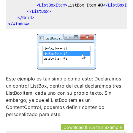
<
ListBoxItem
>
ListBox Item #3
</
ListBoxIte
</
ListBox
>
</
Grid
>
</
Window
>
Este ejemplo es tan simple como esto: Declaramos
un control ListBox, dentro del cual declaramos tres
ListBoxItem, cada uno con su propio texto. Sin
embargo, ya que el ListBoxItem es un
ContentControl, podemos definir contenido
personalizado para este:
Download & run this example