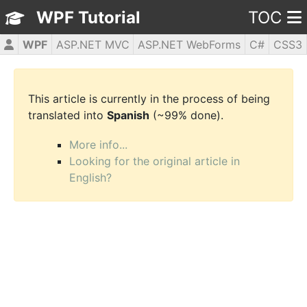
WPF Tutorial
TOC
WPF
ASP.NET MVC
ASP.NET WebForms
C#
CSS3
HTML5
JavaScript
jQuery
PHP5
This article is currently in the process of being
translated into
Spanish
(~99% done).
More info...
Looking for the original article in
English?