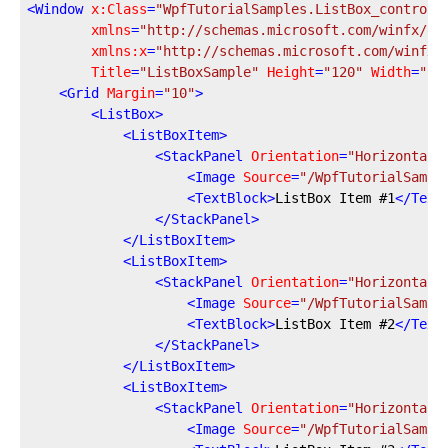
<
Window
x:Class
=
"WpfTutorialSamples.ListBox_control.
xmlns
=
"http://schemas.microsoft.com/winfx/20
xmlns:x
=
"http://schemas.microsoft.com/winfx/
Title
=
"ListBoxSample"
Height
=
"120"
Width
=
"20
<
Grid
Margin
=
"10"
>
<
ListBox
>
<
ListBoxItem
>
<
StackPanel
Orientation
=
"Horizontal"
<
Image
Source
=
"/WpfTutorialSampl
<
TextBlock
>
ListBox Item #1
</
Text
</
StackPanel
>
</
ListBoxItem
>
<
ListBoxItem
>
<
StackPanel
Orientation
=
"Horizontal"
<
Image
Source
=
"/WpfTutorialSampl
<
TextBlock
>
ListBox Item #2
</
Text
</
StackPanel
>
</
ListBoxItem
>
<
ListBoxItem
>
<
StackPanel
Orientation
=
"Horizontal"
<
Image
Source
=
"/WpfTutorialSampl