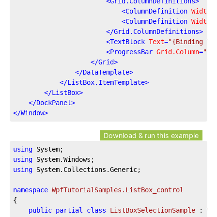
<
Grid.ColumnDefinitions
>
<
ColumnDefinition
Width
=
<
ColumnDefinition
Width
=
</
Grid.ColumnDefinitions
>
<
TextBlock
Text
=
"{Binding Ti
<
ProgressBar
Grid.Column
=
"1"
</
Grid
>
</
DataTemplate
>
</
ListBox.ItemTemplate
>
</
ListBox
>
</
DockPanel
>
</
Window
>
Download & run this example
using
using
using
 System.Collections.Generic;

namespace
WpfTutorialSamples.ListBox_control
{

public
partial
class
ListBoxSelectionSample
 : 
Wi