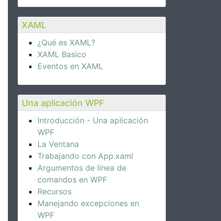
XAML
¿Qué es XAML?
XAML Basico
Eventos en XAML
Una aplicación WPF
Introducción - Una aplicación
WPF
La Ventana
Trabajando con App.xaml
Argumentos de línea de
comandos en WPF
Recursos
Manejando excepciones en
WPF