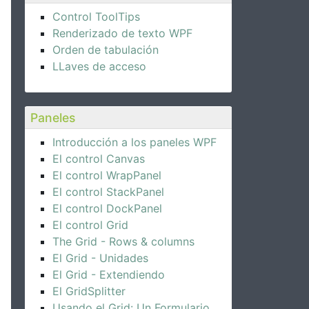
Control ToolTips
Renderizado de texto WPF
Orden de tabulación
LLaves de acceso
Paneles
Introducción a los paneles WPF
El control Canvas
El control WrapPanel
El control StackPanel
El control DockPanel
El control Grid
The Grid - Rows & columns
El Grid - Unidades
El Grid - Extendiendo
El GridSplitter
Usando el Grid: Un Formulario