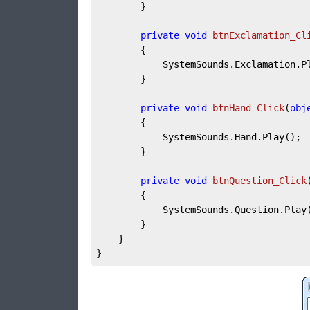
		}

private
void
btnExclamation_Cl
		{

			SystemSounds.Exclamation.Play();

		}

private
void
btnHand_Click
(
obj
		{

			SystemSounds.Hand.Play();

		}

private
void
btnQuestion_Click
		{

			SystemSounds.Question.Play();

		}

	}

}