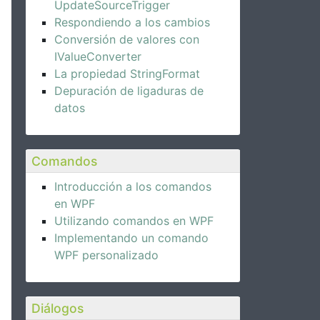
UpdateSourceTrigger
Respondiendo a los cambios
Conversión de valores con
IValueConverter
La propiedad StringFormat
Depuración de ligaduras de
datos
Comandos
>
Introducción a los comandos
en WPF
Utilizando comandos en WPF
Implementando un comando
WPF personalizado
Diálogos