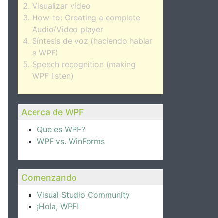
Visualizar vídeo
How-to: Creating a complete
Audio/Video player
Síntesis de voz (haciendo hablar
a WPF)
Speech recognition (making
WPF listen)
Acerca de WPF
Que es WPF?
WPF vs. WinForms
Comenzando
Visual Studio Community
¡Hola, WPF!