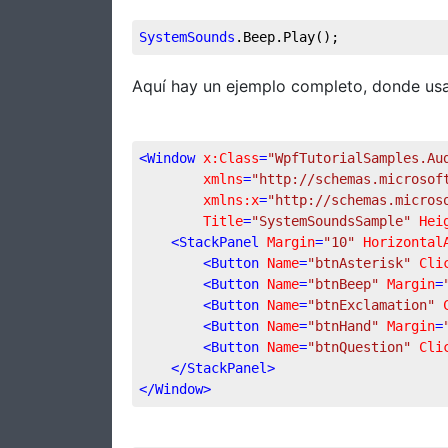
SystemSounds
.Beep
.Play
();
Aquí hay un ejemplo completo, donde usa
<
Window
x:Class
=
"WpfTutorialSamples.Au
xmlns
=
"http://schemas.microsof
xmlns:x
=
"http://schemas.micros
Title
=
"SystemSoundsSample"
Hei
<
StackPanel
Margin
=
"10"
Horizontal
<
Button
Name
=
"btnAsterisk"
Cli
<
Button
Name
=
"btnBeep"
Margin
=
<
Button
Name
=
"btnExclamation"
<
Button
Name
=
"btnHand"
Margin
=
<
Button
Name
=
"btnQuestion"
Cli
</
StackPanel
>
</
Window
>