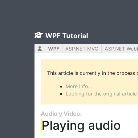
WPF Tutorial
WPF
ASP.NET MVC
ASP.NET Web
This article is currently in the process
More info...
Looking for the original article
Audio y Vídeo:
Playing audio