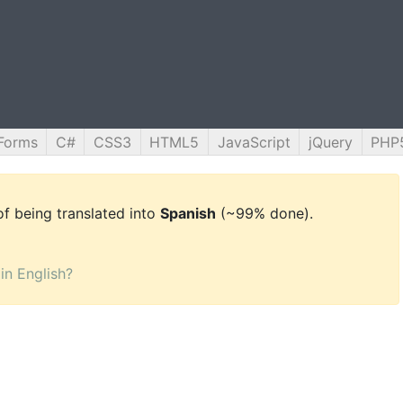
Forms
C#
CSS3
HTML5
JavaScript
jQuery
PHP
 of being translated into
Spanish
(~99% done).
 in English?