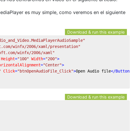
MediaPlayer es muy simple, como veremos en el siguiente
Download & run this example
dio_and_Video.MediaPlayerAudioSample"
t.com/winfx/2006/xaml/presentation"
oft.com/winfx/2006/xaml"
Height
=
"100"
Width
=
"200"
>
orizontalAlignment
=
"Center"
>
"
Click
=
"btnOpenAudioFile_Click"
>
Open Audio file
</
Button
Download & run this example