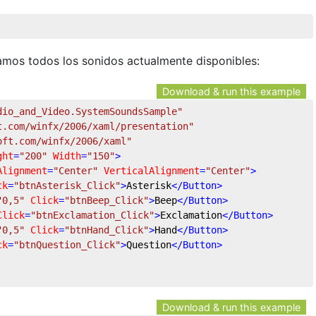
mos todos los sonidos actualmente disponibles:
Download & run this example
dio_and_Video.SystemSoundsSample"
t.com/winfx/2006/xaml/presentation"
oft.com/winfx/2006/xaml"
ght
=
"200"
Width
=
"150"
>
Alignment
=
"Center"
VerticalAlignment
=
"Center"
>
ck
=
"btnAsterisk_Click"
>
Asterisk
</
Button
>
"0,5"
Click
=
"btnBeep_Click"
>
Beep
</
Button
>
Click
=
"btnExclamation_Click"
>
Exclamation
</
Button
>
"0,5"
Click
=
"btnHand_Click"
>
Hand
</
Button
>
ck
=
"btnQuestion_Click"
>
Question
</
Button
>
Download & run this example