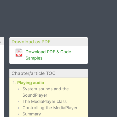
5
Download as PDF
Download PDF & Code
Samples
Chapter/article TOC
Playing audio
System sounds and the
SoundPlayer
The MediaPlayer class
Controlling the MediaPlayer
Summary