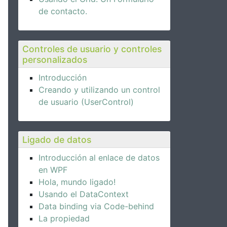
de contacto.
Controles de usuario y controles
personalizados
Introducción
Creando y utilizando un control
de usuario (UserControl)
Ligado de datos
Introducción al enlace de datos
en WPF
Hola, mundo ligado!
Usando el DataContext
Data binding via Code-behind
La propiedad