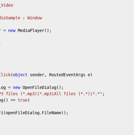
_Video
dioSample
 : 
Window
r = 
new
 MediaPlayer();

)
Click
(
object
 sender, RoutedEventArgs e
)
log = 
new
 OpenFileDialog();

P3 files (*.mp3)|*.mp3|All files (*.*)|*.*"
;

og() == 
true
)

ri(openFileDialog.FileName));
