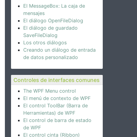
El MessageBox: La caja de
mensajes
El diálogo OpenFileDialog
El diálogo de guardado
SaveFileDialog
Los otros diálogos
Creando un diálogo de entrada
de datos personalizado
Controles de interfaces comunes
The WPF Menu control
El menú de contexto de WPF
El control ToolBar (Barra de
Herramientas) de WPF
El control de barra de estado
de WPF
El control cinta (Ribbon)