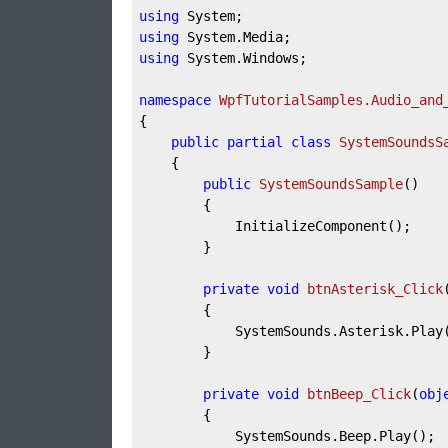
using
using
using
 System.Windows;

namespace
WpfTutorialSamples.Audio_and
{

public
partial
class
SystemSoundsS
	{

public
SystemSoundsSample
(
)
		{

			InitializeComponent();

		}

private
void
btnAsterisk_Click
		{

			SystemSounds.Asterisk.Play();

		}

private
void
btnBeep_Click
(
obj
		{

			SystemSounds.Beep.Play();
