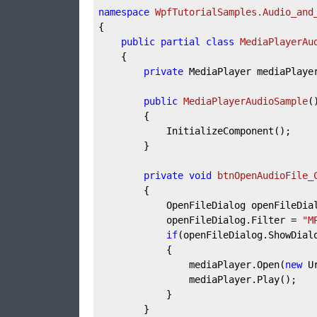
namespace
WpfTutorialSamples.Audio_and
{

public
partial
class
MediaPlayerAu
	{

private
 MediaPlayer mediaPlaye
public
MediaPlayerAudioSample
(
		{

			InitializeComponent();

		}

private
void
btnOpenAudioFile_
		{

			OpenFileDialog openFileDia
			openFileDialog.Filter = 
"M
if
(openFileDialog.ShowDial
			{

				mediaPlayer.Open(
new
 U
				mediaPlayer.Play();

			}

		}
