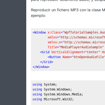
Reproducir un fichero MP3 con la clase 
ejemplo:
<
Window
x:Class
=
"WpfTutorialSamples.Au
xmlns
=
"http://schemas.microsof
xmlns:x
=
"http://schemas.micros
Title
=
"MediaPlayerAudioSample"
<
Grid
VerticalAlignment
=
"Center"
H
<
Button
Name
=
"btnOpenAudioFile
</
Grid
>
</
Window
>
using
using
using
using
 Microsoft.Win32;
