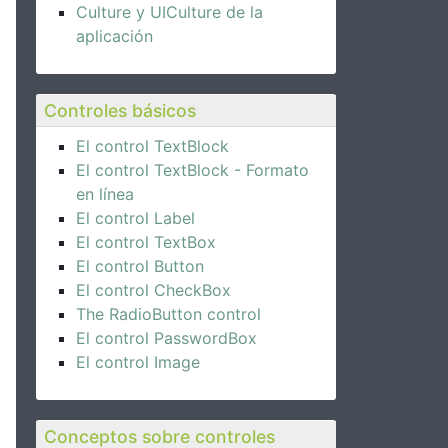
Culture y UICulture de la
aplicación
Controles básicos
El control TextBlock
El control TextBlock - Formato
en línea
El control Label
El control TextBox
El control Button
El control CheckBox
The RadioButton control
El control PasswordBox
El control Image
Conceptos sobre controles