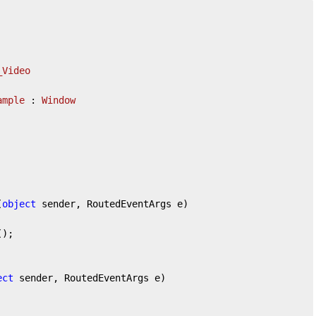
_Video
ample
 : 
Window
(
object
 sender, RoutedEventArgs e
)
ect
 sender, RoutedEventArgs e
)