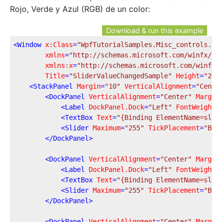
Rojo, Verde y Azul (RGB) de un color:
Download & run this example
<
Window
x:Class
=
"WpfTutorialSamples.Misc_controls.Sl
xmlns
=
"http://schemas.microsoft.com/winfx/20
xmlns:x
=
"http://schemas.microsoft.com/winfx/
Title
=
"SliderValueChangedSample"
Height
=
"200
<
StackPanel
Margin
=
"10"
VerticalAlignment
=
"Cente
<
DockPanel
VerticalAlignment
=
"Center"
Margin
<
Label
DockPanel.Dock
=
"Left"
FontWeight
=
<
TextBox
Text
=
"{Binding ElementName=slCo
<
Slider
Maximum
=
"255"
TickPlacement
=
"Bot
</
DockPanel
>
<
DockPanel
VerticalAlignment
=
"Center"
Margin
<
Label
DockPanel.Dock
=
"Left"
FontWeight
=
<
TextBox
Text
=
"{Binding ElementName=slCo
<
Slider
Maximum
=
"255"
TickPlacement
=
"Bot
</
DockPanel
>
<
DockPanel
VerticalAlignment
=
"Center"
Margin