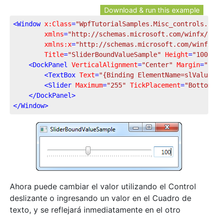
Download & run this example
<
Window
x:Class
=
"WpfTutorialSamples.Misc_controls.Sl
xmlns
=
"http://schemas.microsoft.com/winfx/20
xmlns:x
=
"http://schemas.microsoft.com/winfx/
Title
=
"SliderBoundValueSample"
Height
=
"100"
<
DockPanel
VerticalAlignment
=
"Center"
Margin
=
"10
<
TextBox
Text
=
"{Binding ElementName=slValue,
<
Slider
Maximum
=
"255"
TickPlacement
=
"BottomR
</
DockPanel
>
</
Window
>
Ahora puede cambiar el valor utilizando el Control
deslizante o ingresando un valor en el Cuadro de
texto, y se reflejará inmediatamente en el otro