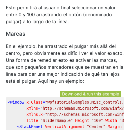
Esto permitirá al usuario final seleccionar un valor
entre 0 y 100 arrastrando el botón (denominado
pulgar) a lo largo de la línea.
Marcas
En el ejemplo, he arrastrado el pulgar más allá del
centro, pero obviamente es difícil ver el valor exacto.
Una forma de remediar esto es activar las marcas,
que son pequeños marcadores que se muestran en la
línea para dar una mejor indicación de qué tan lejos
está el pulgar. Aquí hay un ejemplo:
Download & run this example
<
Window
x:Class
=
"WpfTutorialSamples.Misc_controls.Sl
xmlns
=
"http://schemas.microsoft.com/winfx/20
xmlns:x
=
"http://schemas.microsoft.com/winfx/
Title
=
"SliderSample"
Height
=
"100"
Width
=
"300
<
StackPanel
VerticalAlignment
=
"Center"
Margin
=
"1