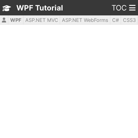
WPF Tutorial
TOC
WPF
ASP.NET MVC
ASP.NET WebForms
C#
CSS3
HTML5
JavaScript
jQuery
PHP5