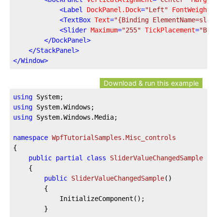
<
Label
DockPanel.Dock
=
"Left"
FontWeight
=
<
TextBox
Text
=
"{Binding ElementName=slCo
<
Slider
Maximum
=
"255"
TickPlacement
=
"Bot
</
DockPanel
>
</
StackPanel
>
</
Window
>
Download & run this example
using
using
using
 System.Windows.Media;

namespace
WpfTutorialSamples.Misc_controls
{

public
partial
class
SliderValueChangedSample
 : 
	{

public
SliderValueChangedSample
(
)
		{

			InitializeComponent();

		}
