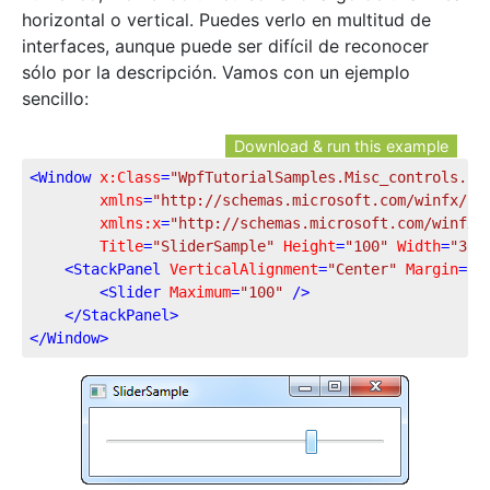
horizontal o vertical. Puedes verlo en multitud de
interfaces, aunque puede ser difícil de reconocer
sólo por la descripción. Vamos con un ejemplo
sencillo:
Download & run this example
<
Window
x:Class
=
"WpfTutorialSamples.Misc_controls.Sl
xmlns
=
"http://schemas.microsoft.com/winfx/20
xmlns:x
=
"http://schemas.microsoft.com/winfx/
Title
=
"SliderSample"
Height
=
"100"
Width
=
"300
<
StackPanel
VerticalAlignment
=
"Center"
Margin
=
"1
<
Slider
Maximum
=
"100"
 />
</
StackPanel
>
</
Window
>