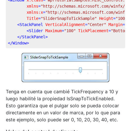
<
Window
x:Class
=
"WpfTutorialSamples.Misc_controls.Sl
xmlns
=
"http://schemas.microsoft.com/winfx/20
xmlns:x
=
"http://schemas.microsoft.com/winfx/
Title
=
"SliderSnapToTickSample"
Height
=
"100"
<
StackPanel
VerticalAlignment
=
"Center"
Margin
=
"1
<
Slider
Maximum
=
"100"
TickPlacement
=
"BottomR
</
StackPanel
>
</
Window
>
Tenga en cuenta que cambié TickFrequency a 10 y
luego habilité la propiedad IsSnapToTickEnabled.
Esto garantiza que el pulgar solo se pueda colocar
directamente en un valor de marca, por lo que para
este ejemplo, solo puede ser 0, 10, 20, 30, 40, etc.