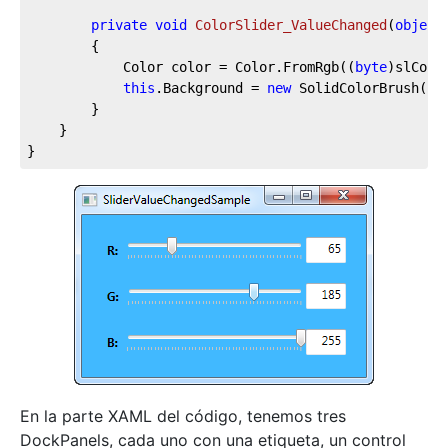
private
void
ColorSlider_ValueChanged
(
object
		{

			Color color = Color.FromRgb((
byte
)slColo
this
.Background = 
new
 SolidColorBrush(col
		}

	}

}
En la parte XAML del código, tenemos tres
DockPanels, cada uno con una etiqueta, un control