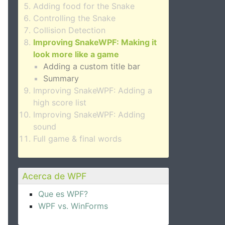
Adding food for the Snake
Controlling the Snake
Collision Detection
Improving SnakeWPF: Making it
look more like a game
Adding a custom title bar
Summary
Improving SnakeWPF: Adding a
high score list
Improving SnakeWPF: Adding
sound
Full game & final words
Acerca de WPF
Que es WPF?
WPF vs. WinForms