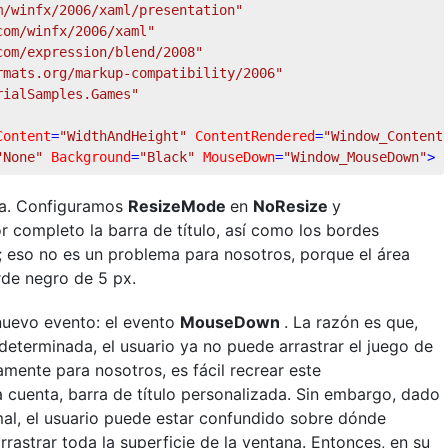
m/winfx/2006/xaml/presentation"
com/winfx/2006/xaml"
com/expression/blend/2008"
rmats.org/markup-compatibility/2006"
rialSamples.Games"
Content
=
"WidthAndHeight"
ContentRendered
=
"Window_Content
"None"
Background
=
"Black"
MouseDown
=
"Window_MouseDown"
>
nea. Configuramos
ResizeMode
en
NoResize
y
or completo la barra de título, así como los bordes
 eso no es un problema para nosotros, porque el área
rde negro de 5 px.
nuevo evento: el evento
MouseDown
. La razón es que,
determinada, el usuario ya no puede arrastrar el juego de
amente para nosotros, es fácil recrear este
cuenta, barra de título personalizada. Sin embargo, dado
rmal, el usuario puede estar confundido sobre dónde
rrastrar toda la superficie de la ventana. Entonces, en su