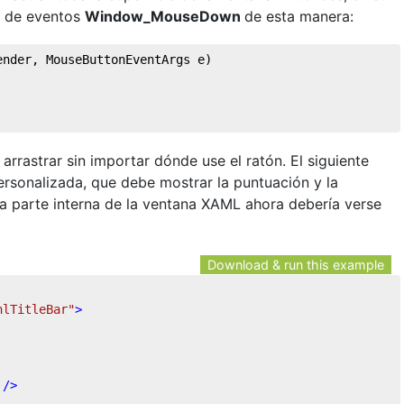
r de eventos
Window_MouseDown
de esta manera:
ender, MouseButtonEventArgs e
)
arrastrar sin importar dónde use el ratón. El siguiente
ersonalizada, que debe mostrar la puntuación y la
La parte interna de la ventana XAML ahora debería verse
Download & run this example
nlTitleBar"
>
 />