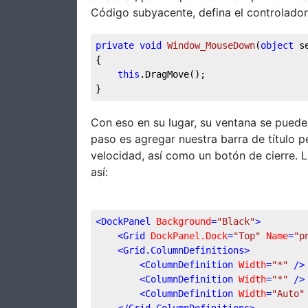
Código subyacente, defina el controlado
private
void
Window_MouseDown
(
object
 s
{
this
.DragMove();
}
Con eso en su lugar, su ventana se puede 
paso es agregar nuestra barra de título p
velocidad, así como un botón de cierre. 
así:
<
DockPanel
Background
=
"Black"
>
<
Grid
DockPanel.Dock
=
"Top"
Name
=
"p
<
Grid.ColumnDefinitions
>
<
ColumnDefinition
Width
=
"*"
 />
<
ColumnDefinition
Width
=
"*"
 />
<
ColumnDefinition
Width
=
"Auto"