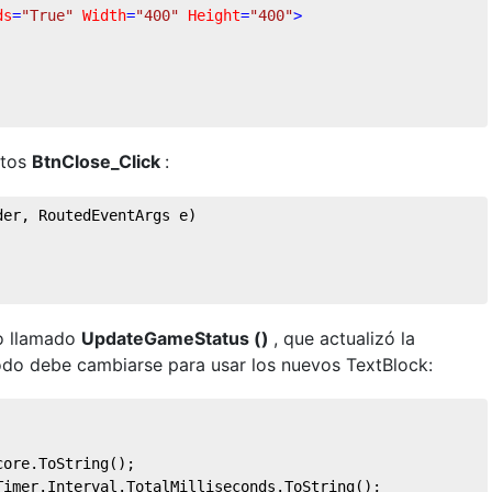
ds
=
"True"
Width
=
"400"
Height
=
"400"
>
ntos
BtnClose_Click
:
der, RoutedEventArgs e
)
o llamado
UpdateGameStatus ()
, que actualizó la
odo debe cambiarse para usar los nuevos TextBlock:
core.ToString();
Timer.Interval.TotalMilliseconds.ToString();