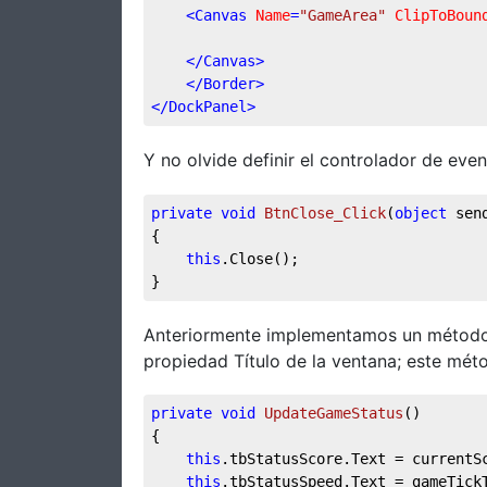
<
Canvas
Name
=
"GameArea"
ClipToBoun
</
Canvas
>
</
Border
>
</
DockPanel
>
Y no olvide definir el controlador de eve
private
void
BtnClose_Click
(
object
 sen
{
this
.Close();
}
Anteriormente implementamos un métod
propiedad Título de la ventana; este mét
private
void
UpdateGameStatus
(
)
{        
this
.tbStatusScore.Text = currentS
this
.tbStatusSpeed.Text = gameTick