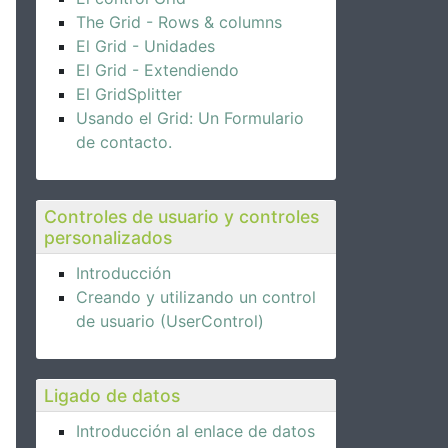
The Grid - Rows & columns
El Grid - Unidades
El Grid - Extendiendo
El GridSplitter
Usando el Grid: Un Formulario
de contacto.
Controles de usuario y controles
personalizados
Introducción
Creando y utilizando un control
de usuario (UserControl)
Ligado de datos
Introducción al enlace de datos