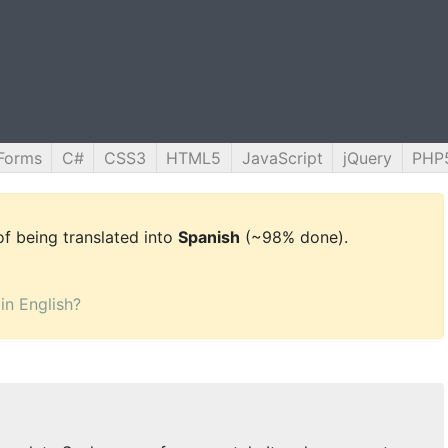
Forms
C#
CSS3
HTML5
JavaScript
jQuery
PHP
 of being translated into
Spanish
(~98% done).
 in English?