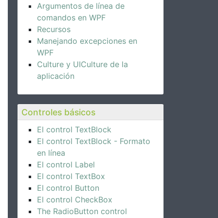
Argumentos de línea de
comandos en WPF
Recursos
Manejando excepciones en
WPF
Culture y UICulture de la
aplicación
Controles básicos
El control TextBlock
El control TextBlock - Formato
en línea
El control Label
El control TextBox
El control Button
El control CheckBox
The RadioButton control