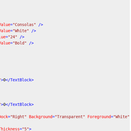
Value
=
"Consolas"
 />
Value
=
"White"
 />
lue
=
"24"
 />
Value
=
"Bold"
 />
"
>
0
</
TextBlock
>
"
>
0
</
TextBlock
>
Dock
=
"Right"
Background
=
"Transparent"
Foreground
=
"White"
Thickness
=
"5"
>