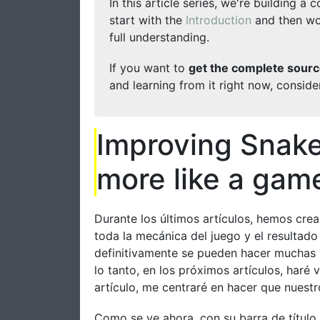
In this article series, we're building 
start with the
Introduction
and then wor
full understanding.
If you want to
get the complete sourc
and learning from it right now, consid
Improving Snake
more like a gam
Durante los últimos artículos, hemos cr
toda la mecánica del juego y el resultad
definitivamente se pueden hacer muchas 
lo tanto, en los próximos artículos, haré
artículo, me centraré en hacer que nuest
Como se ve ahora, con su barra de título