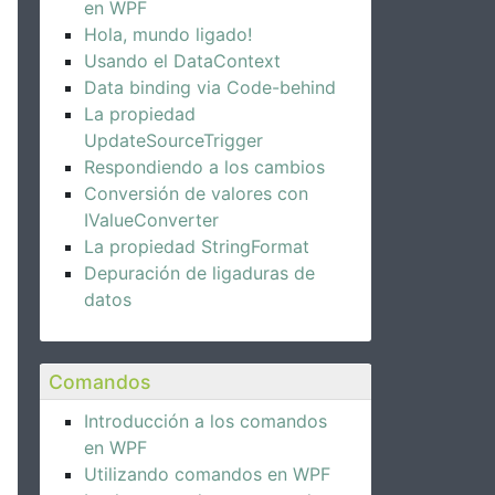
en WPF
Hola, mundo ligado!
Usando el DataContext
Data binding via Code-behind
La propiedad
UpdateSourceTrigger
Respondiendo a los cambios
Conversión de valores con
IValueConverter
La propiedad StringFormat
Depuración de ligaduras de
datos
Comandos
Introducción a los comandos
FontWeight
=
"Bold"
FontSize
=
"20"
BorderThickness
=
"0"
Nam
en WPF
Utilizando comandos en WPF