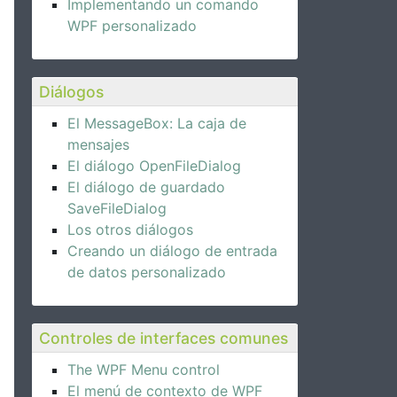
Implementando un comando
WPF personalizado
Diálogos
El MessageBox: La caja de
mensajes
El diálogo OpenFileDialog
El diálogo de guardado
SaveFileDialog
Los otros diálogos
Creando un diálogo de entrada
de datos personalizado
Controles de interfaces comunes
The WPF Menu control
El menú de contexto de WPF