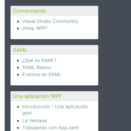
Comenzando
Visual Studio Community
¡Hola, WPF!
XAML
¿Qué es XAML?
XAML Basico
Eventos en XAML
Una aplicación WPF
Introducción - Una aplicación
WPF
La Ventana
Trabajando con App.xaml