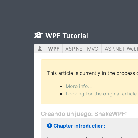
WPF Tutorial
WPF
ASP.NET MVC
ASP.NET Web
This article is currently in the process
More info...
Looking for the original article
Creando un juego: SnakeWPF:
Chapter introduction: