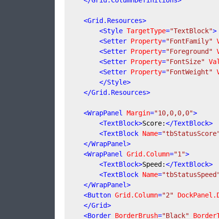
</
Grid.ColumnDefinitions
>
<
Grid.Resources
>
<
Style
TargetType
=
"TextBlock"
>
<
Setter
Property
=
"FontFamily"
<
Setter
Property
=
"Foreground"
<
Setter
Property
=
"FontSize"
Va
<
Setter
Property
=
"FontWeight"
</
Style
>
</
Grid.Resources
>
<
WrapPanel
Margin
=
"10,0,0,0"
>
<
TextBlock
>
Score:
</
TextBlock
>
<
TextBlock
Name
=
"tbStatusScore
</
WrapPanel
>
<
WrapPanel
Grid.Column
=
"1"
>
<
TextBlock
>
Speed:
</
TextBlock
>
<
TextBlock
Name
=
"tbStatusSpeed
</
WrapPanel
>
<
Button
Grid.Column
=
"2"
DockPanel.
</
Grid
>
<
Border
BorderBrush
=
"Black"
Border