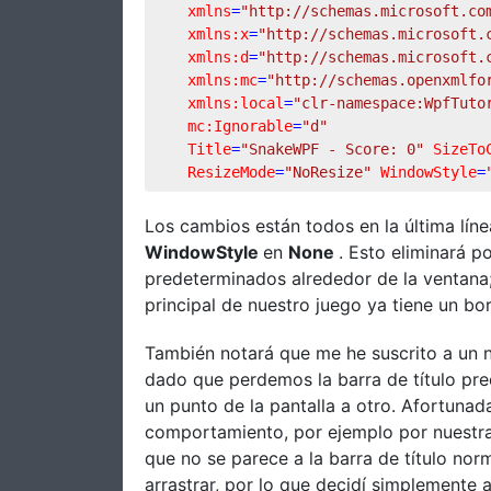
xmlns
=
"http://schemas.microsoft.co
xmlns:x
=
"http://schemas.microsoft.
xmlns:d
=
"http://schemas.microsoft.
xmlns:mc
=
"http://schemas.openxmlfo
xmlns:local
=
"clr-namespace:WpfTuto
mc:Ignorable
=
"d"
Title
=
"SnakeWPF - Score: 0"
SizeTo
ResizeMode
=
"NoResize"
WindowStyle
=
Los cambios están todos en la última lí
WindowStyle
en
None
. Esto eliminará p
predeterminados alrededor de la ventana;
principal de nuestro juego ya tiene un bo
También notará que me he suscrito a un 
dado que perdemos la barra de título pre
un punto de la pantalla a otro. Afortunad
comportamiento, por ejemplo por nuestra 
que no se parece a la barra de título no
arrastrar, por lo que decidí simplemente a