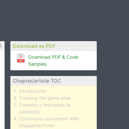
5
Download as PDF
Download PDF & Code
Samples
Chapter/article TOC
Introducción
Creating the game area
Creando y moviendo la
serpiente
Continuous movement with
DispatcherTimer