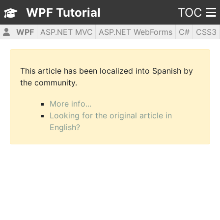
WPF Tutorial
TOC
WPF
ASP.NET MVC
ASP.NET WebForms
C#
CSS3
HTML5
JavaScript
jQuery
PHP5
This article has been localized into Spanish by
the community.
More info...
Looking for the original article in
English?