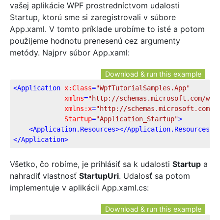
vašej aplikácie WPF prostredníctvom udalosti
Startup, ktorú sme si zaregistrovali v súbore
App.xaml. V tomto príklade urobíme to isté a potom
použijeme hodnotu prenesenú cez argumenty
metódy. Najprv súbor App.xaml:
Download & run this example
<
Application
x:Class
=
"WpfTutorialSamples.App"
xmlns
=
"http://schemas.microsoft.com/win
xmlns:x
=
"http://schemas.microsoft.com/w
Startup
=
"Application_Startup"
>
<
Application.Resources
>
</
Application.Resources
>
</
Application
>
Všetko, čo robíme, je prihlásiť sa k udalosti
Startup
a
nahradiť vlastnosť
StartupUri
. Udalosť sa potom
implementuje v aplikácii App.xaml.cs:
Download & run this example