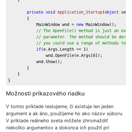
private
void
Application_Startup
(
object
 send
		{

			MainWindow wnd = 
new
 MainWindow();

// The OpenFile() method is just an exam
// parameter. The method should be decla
// you could use a range of methods to p
if
(e.Args.Length == 
1
)

				wnd.OpenFile(e.Args[
0
]);

			wnd.Show();

		}

	}

}
Možnosti príkazového riadku
V tomto príklade testujeme, či existuje len jeden
argument a ak áno, použijeme ho ako názov súboru.
V príklade reálneho sveta môžete zhromaždiť
niekoľko argumentov a dokonca ich použiť pri