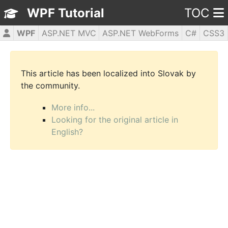
WPF Tutorial
TOC
WPF
ASP.NET MVC
ASP.NET WebForms
C#
CSS3
HTML5
JavaScript
jQuery
PHP5
This article has been localized into Slovak by
the community.
More info...
Looking for the original article in
English?