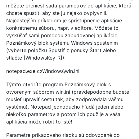
môžete preniesť sadu parametrov do aplikácie, ktorú
chcete spustiť, aby ste ju nejako ovplyvnili.
Najčastejším príkladom je sprístupnenie aplikácie
konkrétnemu súboru, napr. v editore. Môžete to
vyskúšať sami pomocou zabudovanej aplikácie
Poznámkový blok systému Windows spustením
(vyberte položku Spustiť z ponuky Štart alebo
stlačte [WindowsKey-R]):
notepad.exe c:\Windows\win.ini
Týmto otvoríte program Poznámkový blok s
otvoreným súborom win.ini (pravdepodobne budete
musieť upraviť cestu tak, aby zodpovedala vášmu
systému). Notepad jednoducho hľadá jeden alebo
niekoľko parametrov a potom ich použije a vaša
aplikácia môže robiť to isté!
Parametre príkazového riadku sú odovzdané do