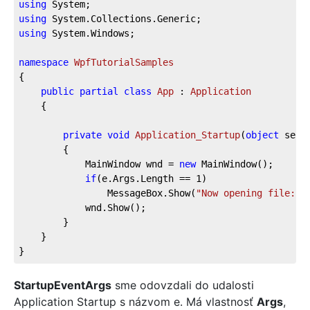
using
using
using
 System.Windows;

namespace
WpfTutorialSamples
{

public
partial
class
App
 : 
Application
	{

private
void
Application_Startup
(
object
 send
		{

			MainWindow wnd = 
new
 MainWindow();

if
(e.Args.Length == 
1
)

				MessageBox.Show(
"Now opening file: \
			wnd.Show();

		}

	}

}
StartupEventArgs
sme odovzdali do udalosti
Application Startup s názvom e. Má vlastnosť
Args
,