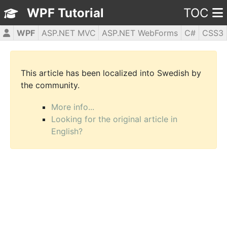
WPF Tutorial
TOC
WPF
ASP.NET MVC
ASP.NET WebForms
C#
CSS3
HTML5
JavaScript
jQuery
PHP5
This article has been localized into Swedish by
the community.
More info...
Looking for the original article in
English?