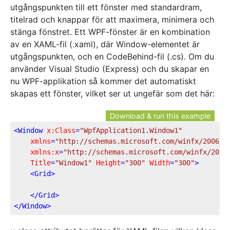
utgångspunkten till ett fönster med standardram,
titelrad och knappar för att maximera, minimera och
stänga fönstret. Ett WPF-fönster är en kombination
av en XAML-fil (.xaml), där Window-elementet är
utgångspunkten, och en CodeBehind-fil (.cs). Om du
använder Visual Studio (Express) och du skapar en
nu WPF-applikation så kommer det automatiskt
skapas ett fönster, vilket ser ut ungefär som det här:
Download & run this example
<
Window
x:Class
=
"WpfApplication1.Window1"
xmlns
=
"http://schemas.microsoft.com/winfx/2006/x
xmlns:x
=
"http://schemas.microsoft.com/winfx/2006
Title
=
"Window1"
Height
=
"300"
Width
=
"300"
>
<
Grid
>
</
Grid
>
</
Window
>