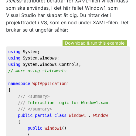
x:class
-attributet berättar för XAML-filen vilken klass
som ska användas, i det här fallet Window1, som
Visual Studio har skapat åt dig. Du hittar det i
projektträdet i VS, som en nod under XAML-filen. Det
brukar se ut ungefär såhär:
Download & run this example
using
using
using
//…more using statements
namespace
WpfApplication1
{

///
<summary>
///
 Interaction logic for Window1.xaml
///
</summary>
public
partial
class
Window1
 : 
Window
    {

public
Window1
(
)
        {
