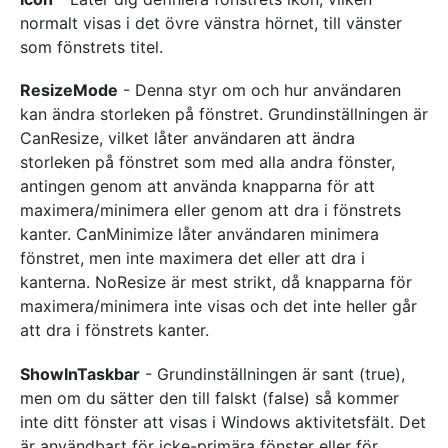
normalt visas i det övre vänstra hörnet, till vänster
som fönstrets titel.
ResizeMode
- Denna styr om och hur användaren
kan ändra storleken på fönstret. Grundinställningen är
CanResize, vilket låter användaren att ändra
storleken på fönstret som med alla andra fönster,
antingen genom att använda knapparna för att
maximera/minimera eller genom att dra i fönstrets
kanter. CanMinimize låter användaren minimera
fönstret, men inte maximera det eller att dra i
kanterna. NoResize är mest strikt, då knapparna för
maximera/minimera inte visas och det inte heller går
att dra i fönstrets kanter.
ShowInTaskbar
- Grundinställningen är sant (true),
men om du sätter den till falskt (false) så kommer
inte ditt fönster att visas i Windows aktivitetsfält. Det
är användbart för icke-primära fönster eller för