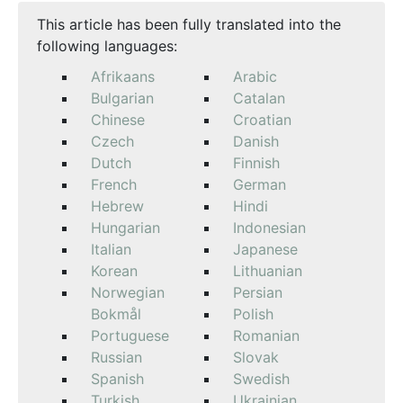
This article has been fully translated into the
following languages:
Afrikaans
Arabic
Bulgarian
Catalan
Chinese
Croatian
Czech
Danish
Dutch
Finnish
French
German
Hebrew
Hindi
Hungarian
Indonesian
Italian
Japanese
Korean
Lithuanian
Norwegian
Persian
Bokmål
Polish
Portuguese
Romanian
Russian
Slovak
Spanish
Swedish
Turkish
Ukrainian