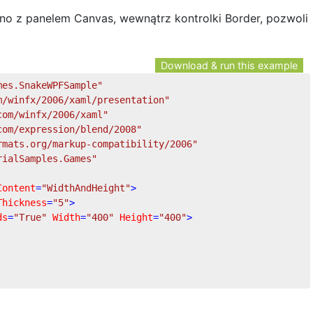
o z panelem Canvas, wewnątrz kontrolki Border, pozwoli
Download & run this example
mes.SnakeWPFSample"
m/winfx/2006/xaml/presentation"
com/winfx/2006/xaml"
com/expression/blend/2008"
rmats.org/markup-compatibility/2006"
rialSamples.Games"
Content
=
"WidthAndHeight"
>
Thickness
=
"5"
>
ds
=
"True"
Width
=
"400"
Height
=
"400"
>