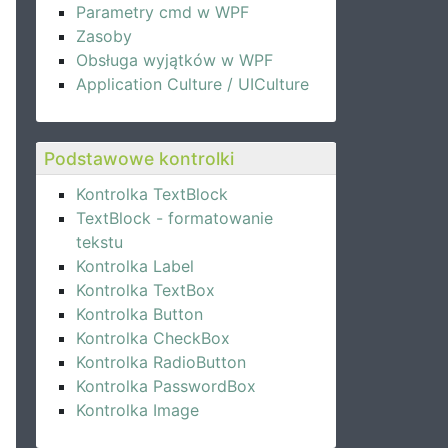
Parametry cmd w WPF
Zasoby
Obsługa wyjątków w WPF
Application Culture / UICulture
Podstawowe kontrolki
Kontrolka TextBlock
TextBlock - formatowanie
tekstu
Kontrolka Label
Kontrolka TextBox
Kontrolka Button
Kontrolka CheckBox
Kontrolka RadioButton
Kontrolka PasswordBox
Kontrolka Image