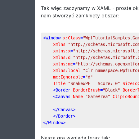
Tak więc zaczynamy w XAML - proste okn
nam stworzyć zamknięty obszar:
<
Window
x:Class
=
"WpfTutorialSamples.Ga
xmlns
=
"http://schemas.microsoft.co
xmlns:x
=
"http://schemas.microsoft.
xmlns:d
=
"http://schemas.microsoft.
xmlns:mc
=
"http://schemas.openxmlfo
xmlns:local
=
"clr-namespace:WpfTuto
mc:Ignorable
=
"d"
Title
=
"SnakeWPF - Score: 0"
SizeTo
<
Border
BorderBrush
=
"Black"
Border
<
Canvas
Name
=
"GameArea"
ClipToBoun
</
Canvas
>
</
Border
>
</
Window
>
Nasza gra wygląda teraz tak: