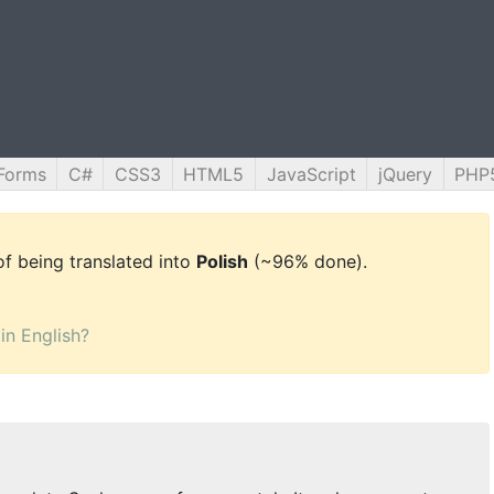
Forms
C#
CSS3
HTML5
JavaScript
jQuery
PHP
 of being translated into
Polish
(~96% done).
 in English?