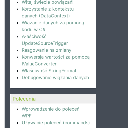
Witaj świecie powiązań!
Korzystanie z kontekstu
danych (DataContext)
Wiązanie danych za pomocą
kodu w C#
właściwość
UpdateSourceTrigger
Reagowanie na zmiany
Konwersja wartości za pomocą
IValueConverter
Właściwość StringFormat
Debugowanie wiązania danych
Polecenia
Wprowadzenie do poleceń
WPF
Używanie poleceń (commands)