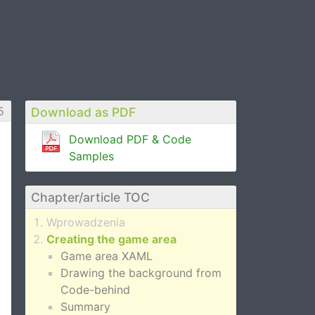
5
Download as PDF
Download PDF & Code
Samples
Chapter/article TOC
Wprowadzenia
Creating the game area
Game area XAML
Drawing the background from
Code-behind
Summary