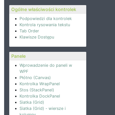
Ogólne właściwości kontrolek
Podpowiedzi dla kontrolek
Kontrola rysowania tekstu
Tab Order
Klawisze Dostępu
Panele
Wprowadzenie do paneli w
WPF
Płótno (Canvas)
Kontrolka WrapPanel
Stos (StackPanel)
Kontrolka DockPanel
Siatka (Grid)
Siatka (Grid) - wiersze i
kolumny