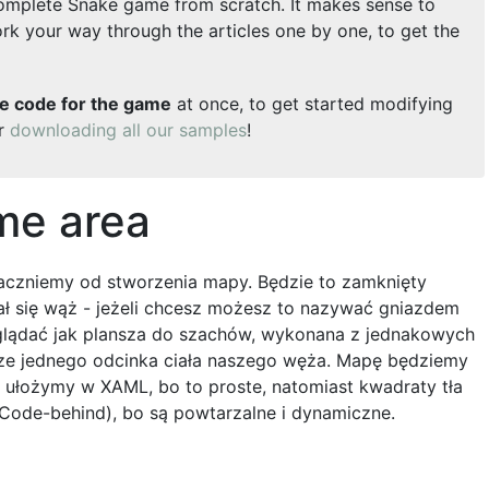
a complete Snake game from scratch. It makes sense to
k your way through the articles one by one, to get the
e code for the game
at once, to get started modifying
er
downloading all our samples
!
me area
aczniemy od stworzenia mapy. Będzie to zamknięty
ł się wąż - jeżeli chcesz możesz to nazywać gniazdem
lądać jak plansza do szachów, wykonana z jednakowych
ze jednego odcinka ciała naszego węża. Mapę będziemy
j ułożymy w XAML, bo to proste, natomiast kwadraty tła
ode-behind), bo są powtarzalne i dynamiczne.