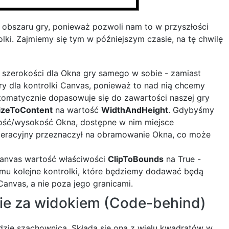
 obszaru gry, ponieważ pozwoli nam to w przyszłości
lki. Zajmiemy się tym w późniejszym czasie, na tę chwilę
i szerokości dla Okna gry samego w sobie - zamiast
ry dla kontrolki Canvas, ponieważ to nad nią chcemy
utomatycznie dopasowuje się do zawartości naszej gry
izeToContent
na wartość
WidthAndHeight
. Gdybyśmy
kość/wysokość Okna, dostępne w nim miejsce
operacyjny przeznaczył na obramowanie Okna, co może
 Canvas wartość właściwości
ClipToBounds
na True -
emu kolejne kontrolki, które będziemy dodawać będą
anvas, a nie poza jego granicami.
zie za widokiem (Code-behind)
dzie szachownica. Składa się ona z wielu kwadratów w