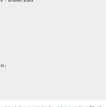
te : Brushes.Black  
 
 
0
);  
  
 