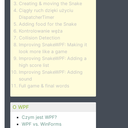
Creating & moving the Snake
Ciągły ruch dzięki użyciu
DispatcherTimer
Adding food for the Snake
Kontrolowanie węża
Collision Detection
Improving SnakeWPF: Making it
look more like a game
Improving SnakeWPF: Adding a
high score list
Improving SnakeWPF: Adding
sound
Full game & final words
O WPF
Czym jest WPF?
WPF vs. WinForms