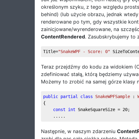
określonym szyku, z tego względu prosts
behind) (lub użycie obrazu, jednak wtedy
renderowane po tym, gdy wszystkie kontr
zainicjowane/wyrenderowane, na szczęści
ContentRendered
. Zasubskrybujemy to z
Title=
"SnakeWPF - Score: 0"
 SizeToCont
Teraz przejdźmy do kodu za widokiem (C
zdefiniować stałą, którą będziemy używ
Możemy to zrobić na samej górze klasy 
public
partial
class
SnakeWPFSample
 : 
{
const
int
 SnakeSquareSize = 
20
;
    .....
Następnie, w naszym zdarzeniu
Content
zrobi dla nas całą ciężką robotę. Metoda