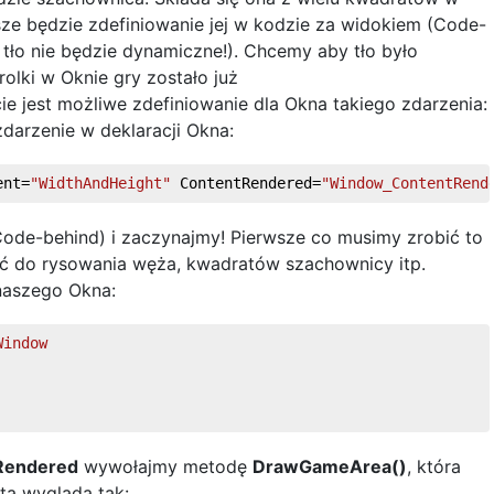
ze będzie zdefiniowanie jej w kodzie za widokiem (Code-
 tło nie będzie dynamiczne!). Chcemy aby tło było
olki w Oknie gry zostało już
e jest możliwe zdefiniowanie dla Okna takiego zdarzenia:
darzenie w deklaracji Okna:
ent=
"WidthAndHeight"
 ContentRendered=
"Window_ContentRend
ode-behind) i zaczynajmy! Pierwsze co musimy zrobić to
ać do rysowania węża, kwadratów szachownicy itp.
naszego Okna:
Window
Rendered
wywołajmy metodę
DrawGameArea()
, która
 ta wygląda tak: