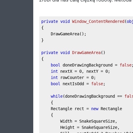
private
void
Window_ContentRendered
(
ob
{  
    DrawGameArea();  
}  
private
void
DrawGameArea
(
)
{  
bool
 doneDrawingBackground = 
false
int
 nextX = 
0
, nextY = 
0
;  
int
 rowCounter = 
0
;  
bool
 nextIsOdd = 
false
;  
while
(doneDrawingBackground == 
fal
    {  
    Rectangle rect = 
new
 Rectangle  
    {  
        Width = SnakeSquareSize,  
        Height = SnakeSquareSize,  