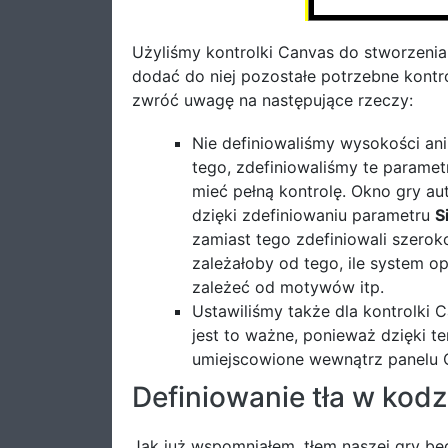
Użyliśmy kontrolki Canvas do stworzenia
dodać do niej pozostałe potrzebne kontro
zwróć uwagę na następujące rzeczy:
Nie definiowaliśmy wysokości an
tego, zdefiniowaliśmy te paramet
mieć pełną kontrolę. Okno gry a
dzięki zdefiniowaniu parametru
S
zamiast tego zdefiniowali szero
zależałoby od tego, ile system 
zależeć od motywów itp.
Ustawiliśmy także dla kontrolki
jest to ważne, ponieważ dzięki t
umiejscowione wewnątrz panelu C
Definiowanie tła w kod
Jak już wspomniałem, tłem naszej gry bę