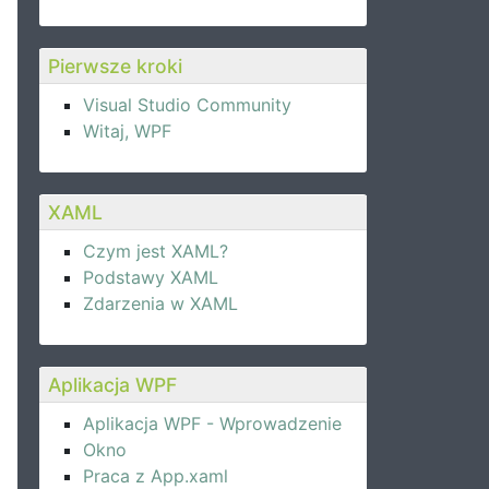
Pierwsze kroki
Visual Studio Community
Witaj, WPF
XAML
Czym jest XAML?
Podstawy XAML
Zdarzenia w XAML
Aplikacja WPF
Aplikacja WPF - Wprowadzenie
Okno
Praca z App.xaml