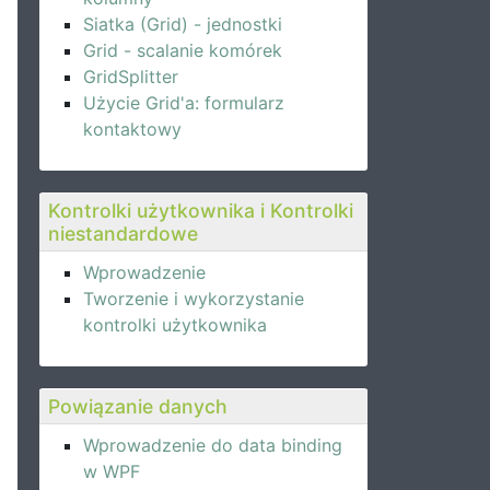
Siatka (Grid) - jednostki
Grid - scalanie komórek
GridSplitter
Użycie Grid'a: formularz
kontaktowy
ered"
Kontrolki użytkownika i Kontrolki
niestandardowe
Wprowadzenie
Tworzenie i wykorzystanie
kontrolki użytkownika
Powiązanie danych
Wprowadzenie do data binding
w WPF