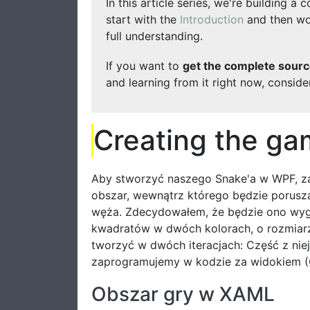
In this article series, we're building 
start with the
Introduction
and then wor
full understanding.
If you want to
get the complete sourc
and learning from it right now, consid
Creating the ga
Aby stworzyć naszego Snake'a w WPF, z
obszar, wewnątrz którego będzie porusza
węża. Zdecydowałem, że będzie ono wyg
kwadratów w dwóch kolorach, o rozmiar
tworzyć w dwóch iteracjach: Część z nie
zaprogramujemy w kodzie za widokiem (C
Obszar gry w XAML