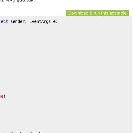
Download & run this example
ject
 sender, EventArgs e
)
;  
se
)  