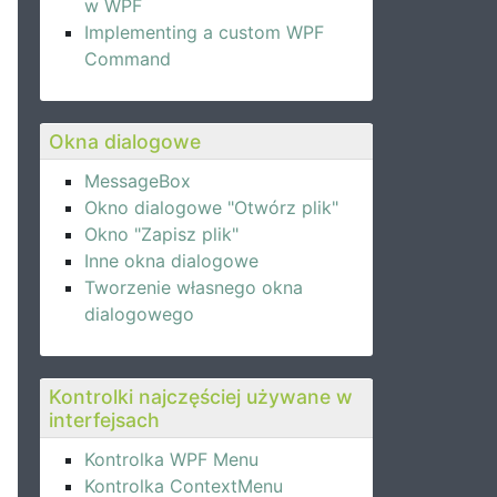
w WPF
Implementing a custom WPF
Command
Okna dialogowe
MessageBox
Okno dialogowe "Otwórz plik"
Okno "Zapisz plik"
Inne okna dialogowe
Tworzenie własnego okna
dialogowego
Kontrolki najczęściej używane w
interfejsach
Kontrolka WPF Menu
Kontrolka ContextMenu