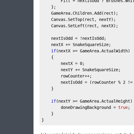
        Fill = nextIsOdd ? Brushes.Whi
    };          
    GameArea.Children.Add(rect);  
    Canvas.SetTop(rect, nextY);  
    Canvas.SetLeft(rect, nextX);  
    nextIsOdd = !nextIsOdd;  
    nextX += SnakeSquareSize;  
if
(nextX >= GameArea.ActualWidth) 
    {  
        nextX = 
0
;  
        nextY += SnakeSquareSize;  
        rowCounter++;  
        nextIsOdd = (rowCounter % 
2
 !=
    }  
if
(nextY >= GameArea.ActualHeight)
        doneDrawingBackground = 
true
; 
    }  
}