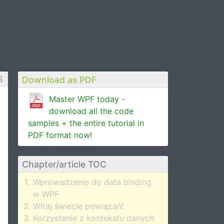
5
Download as PDF
Master WPF today -
download all the code
samples + the entire tutorial in
PDF format now!
Chapter/article TOC
Wprowadzenie do data binding
w WPF
Witaj świecie powiązań!
Korzystanie z kontekstu danych