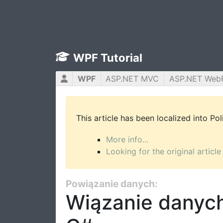
WPF Tutorial
WPF
ASP.NET MVC
ASP.NET Web
This article has been localized into Po
More info...
Looking for the original article
Powiązanie danych:
Wiązanie danyc