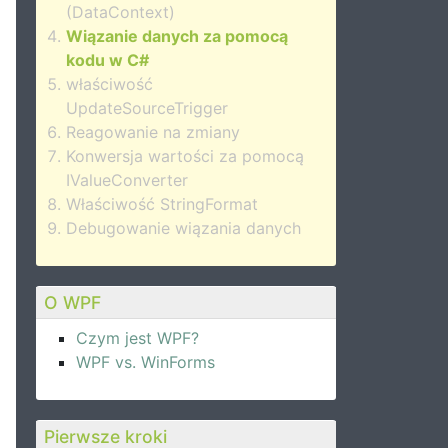
(DataContext)
Wiązanie danych za pomocą
kodu w C#
właściwość
UpdateSourceTrigger
Reagowanie na zmiany
Konwersja wartości za pomocą
IValueConverter
Właściwość StringFormat
Debugowanie wiązania danych
O WPF
Czym jest WPF?
WPF vs. WinForms
Pierwsze kroki