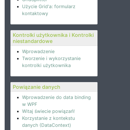
Użycie Grid'a: formularz
kontaktowy
Kontrolki użytkownika i Kontrolki
niestandardowe
Wprowadzenie
Tworzenie i wykorzystanie
kontrolki użytkownika
Powiązanie danych
Wprowadzenie do data binding
w WPF
Witaj świecie powiązań!
Korzystanie z kontekstu
danych (DataContext)