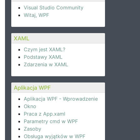
Visual Studio Community
Witaj, WPF
XAML
Czym jest XAML?
Podstawy XAML
Zdarzenia w XAML
Aplikacja WPF
Aplikacja WPF - Wprowadzenie
Okno
Praca z App.xaml
Parametry cmd w WPF
Zasoby
Obsługa wyjątków w WPF