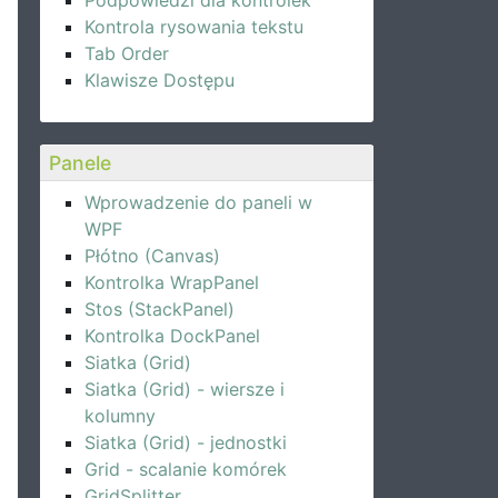
Podpowiedzi dla kontrolek
Kontrola rysowania tekstu
Tab Order
Klawisze Dostępu
Panele
Wprowadzenie do paneli w
WPF
Płótno (Canvas)
Kontrolka WrapPanel
Stos (StackPanel)
Kontrolka DockPanel
Siatka (Grid)
Siatka (Grid) - wiersze i
kolumny
Siatka (Grid) - jednostki
Grid - scalanie komórek
GridSplitter