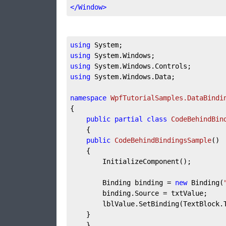
</
Window
>
using
 System;
using
 System.Windows;
using
 System.Windows.Controls;
using
 System.Windows.Data;
namespace
WpfTutorialSamples.DataBindi
{
public
partial
class
CodeBehindBin
    {
public
CodeBehindBindingsSample
(
)
    {
        InitializeComponent();
        Binding binding = 
new
 Binding(
        binding.Source = txtValue;
        lblValue.SetBinding(TextBlock.
    }
    }