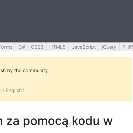
Forms
C#
CSS3
HTML5
JavaScript
jQuery
PHP
lish by the community.
 in English?
h za pomocą kodu w