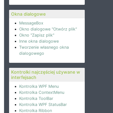
Okna dialogowe
MessageBox
Okno dialogowe "Otwórz plik"
Okno "Zapisz plik"
Inne okna dialogowe
Tworzenie własnego okna
dialogowego
Kontrolki najczęściej używane w
interfejsach
Kontrolka WPF Menu
Kontrolka ContextMenu
Kontrolka ToolBar
Kontrolka WPF StatusBar
Kontrolka Ribbon