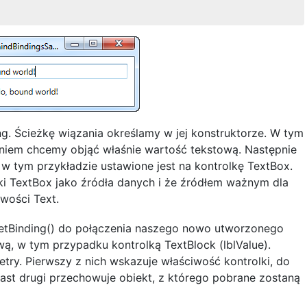
ng. Ścieżkę wiązania określamy w jej konstruktorze. W tym
aniem chcemy objąć właśnie wartość tekstową. Następnie
e w tym przykładzie ustawione jest na kontrolkę TextBox.
ki TextBox jako źródła danych i że źródłem ważnym dla
iwości Text.
SetBinding() do połączenia naszego nowo utworzonego
wą, w tym przypadku kontrolką TextBlock (lblValue).
ry. Pierwszy z nich wskazuje właściwość kontrolki, do
ast drugi przechowuje obiekt, z którego pobrane zostaną