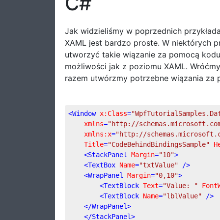
C#
Jak widzieliśmy w poprzednich przykład
XAML jest bardzo proste. W niektórych 
utworzyć takie wiązanie za pomocą kodu 
możliwości jak z poziomu XAML. Wróćmy j
razem utwórzmy potrzebne wiązania za
<
Window
x:Class
=
"WpfTutorialSamples.Da
xmlns
=
"http://schemas.microsoft.co
xmlns:x
=
"http://schemas.microsoft.
Title
=
"CodeBehindBindingsSample"
H
<
StackPanel
Margin
=
"10"
>
<
TextBox
Name
=
"txtValue"
 />
<
WrapPanel
Margin
=
"0,10"
>
<
TextBlock
Text
=
"Value: "
Font
<
TextBlock
Name
=
"lblValue"
 />
</
WrapPanel
>
</
StackPanel
>