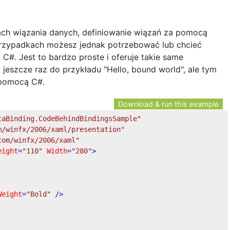
ach wiązania danych, definiowanie wiązań za pomocą
przypadkach możesz jednak potrzebować lub chcieć
C#. Jest to bardzo proste i oferuje takie same
eszcze raz do przykładu "Hello, bound world", ale tym
 pomocą C#.
Download & run this example
taBinding.CodeBehindBindingsSample"
m/winfx/2006/xaml/presentation"
com/winfx/2006/xaml"
eight
=
"110"
Width
=
"280"
>
Weight
=
"Bold"
 />