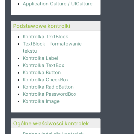
Application Culture / UICulture
Podstawowe kontrolki
Kontrolka TextBlock
TextBlock - formatowanie
tekstu
Kontrolka Label
Kontrolka TextBox
Kontrolka Button
Kontrolka CheckBox
Kontrolka RadioButton
Kontrolka PasswordBox
Kontrolka Image
Ogólne właściwości kontrolek