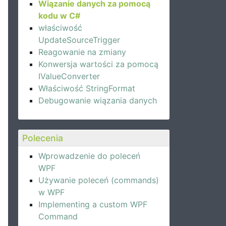
Wiązanie danych za pomocą
kodu w C#
właściwość
UpdateSourceTrigger
Reagowanie na zmiany
Konwersja wartości za pomocą
IValueConverter
Właściwość StringFormat
Debugowanie wiązania danych
Polecenia
Wprowadzenie do poleceń
WPF
Używanie poleceń (commands)
w WPF
Implementing a custom WPF
Command