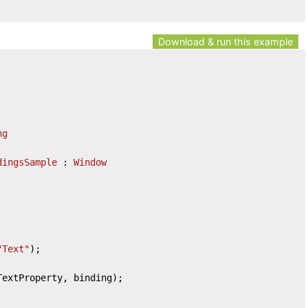
Download & run this example
ng
dingsSample
 : 
Window
"Text"
);
TextProperty, binding);