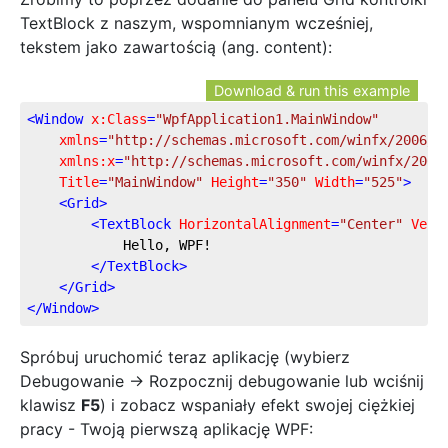
TextBlock z naszym, wspomnianym wcześniej,
tekstem jako zawartością (ang. content):
Download & run this example
<
Window
x:Class
=
"WpfApplication1.MainWindow"
xmlns
=
"http://schemas.microsoft.com/winfx/2006/x
xmlns:x
=
"http://schemas.microsoft.com/winfx/2006
Title
=
"MainWindow"
Height
=
"350"
Width
=
"525"
>
<
Grid
>
<
TextBlock
HorizontalAlignment
=
"Center"
Vert
            Hello, WPF!
</
TextBlock
>
</
Grid
>
</
Window
>
Spróbuj uruchomić teraz aplikację (wybierz
Debugowanie -> Rozpocznij debugowanie lub wciśnij
klawisz
F5
) i zobacz wspaniały efekt swojej ciężkiej
pracy - Twoją pierwszą aplikację WPF: