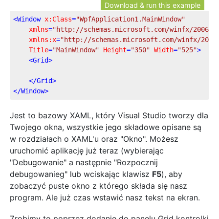
Download & run this example
<
Window
x:Class
=
"WpfApplication1.MainWindow"
xmlns
=
"http://schemas.microsoft.com/winfx/2006/x
xmlns:x
=
"http://schemas.microsoft.com/winfx/2006
Title
=
"MainWindow"
Height
=
"350"
Width
=
"525"
>
<
Grid
>
</
Grid
>
</
Window
>
Jest to bazowy XAML, który Visual Studio tworzy dla
Twojego okna, wszystkie jego składowe opisane są
w rozdziałach o XAML'u oraz "Okno". Możesz
uruchomić aplikację już teraz (wybierając
"Debugowanie" a następnie "Rozpocznij
debugowanieg" lub wciskając klawisz
F5
), aby
zobaczyć puste okno z którego składa się nasz
program. Ale już czas wstawić nasz tekst na ekran.
Zrobimy to poprzez dodanie do panelu Grid kontrolki