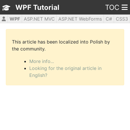
WPF Tutorial
TOC
WPF
ASP.NET MVC
ASP.NET WebForms
C#
CSS3
HTML5
JavaScript
jQuery
PHP5
This article has been localized into Polish by
the community.
More info...
Looking for the original article in
English?