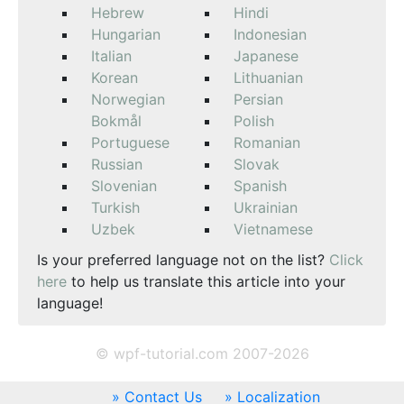
Hebrew
Hindi
Hungarian
Indonesian
Italian
Japanese
Korean
Lithuanian
Norwegian
Persian
Bokmål
Polish
Portuguese
Romanian
Russian
Slovak
Slovenian
Spanish
Turkish
Ukrainian
Uzbek
Vietnamese
Is your preferred language not on the list?
Click
here
to help us translate this article into your
language!
© wpf-tutorial.com 2007-2026
Contact Us
Localization