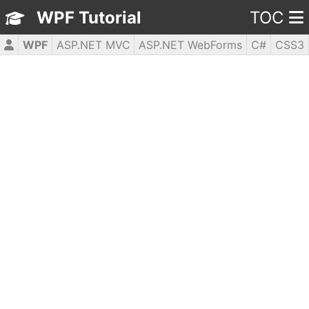
WPF Tutorial
TOC
WPF
ASP.NET MVC
ASP.NET WebForms
C#
CSS3
HTML5
JavaScript
jQuery
PHP5