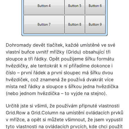
Dohromady devět tlačítek, každé umístěné ve své
vlastní buňce uvnitř mřížky (Gridu) obsahující tři
sloupce a tři řádky. Opět použijeme šířku formátu
hvězdičky, ale tentokrát k ní přiřadíme dokonce i
číslo – první řádek a první sloupec má šířku dvou
hvězdiček, což znamená že používá dvakrát více
místa než řádky a sloupce s šířkou jedna hvězdička
(nebo jednom hvězdička – to vyjde na stejno).
Určitě jste si všimli, že používám připnuté vlastnosti
Grid.Row a Grid.Column na umístění ovládacích prvků
v mřížce, a opět si můžete všimnout, že jsem vypustil
tyto vlastnosti na ovládacích prvcích, kde chci použít