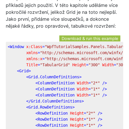
příkladů jejich použití. V této kapitole uděláme více
pokročilé rozvržení, jelikož Grid je na toto nejlepší.
Jako první, přidáme více sloupečků, a dokonce
nějaké řádky, pro opravdové, tabulkové rozvržení:
Download & run this example
<
Window
x:Class
=
"WpfTutorialSamples.Panels.TabularGr
xmlns
=
"http://schemas.microsoft.com/winfx/20
xmlns:x
=
"http://schemas.microsoft.com/winfx/
Title
=
"TabularGrid"
Height
=
"300"
Width
=
"300"
<
Grid
>
<
Grid.ColumnDefinitions
>
<
ColumnDefinition
Width
=
"2*"
 />
<
ColumnDefinition
Width
=
"1*"
 />
<
ColumnDefinition
Width
=
"1*"
 />
</
Grid.ColumnDefinitions
>
<
Grid.RowDefinitions
>
<
RowDefinition
Height
=
"2*"
 />
<
RowDefinition
Height
=
"1*"
 />
<
RowDefinition
Height
=
"1*"
 />